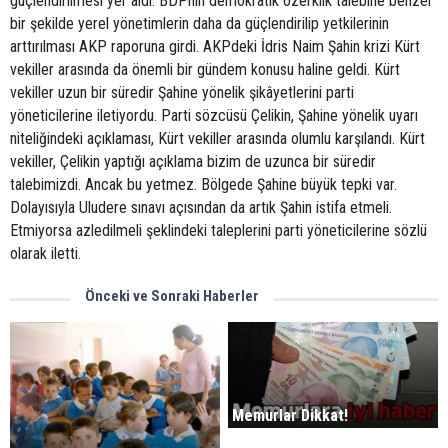
güçlendirilmesi yer aldı. BDPnin demokratik özerklik talebine benzer
bir şekilde yerel yönetimlerin daha da güçlendirilip yetkilerinin
arttırılması AKP raporuna girdi. AKPdeki İdris Naim Şahin krizi Kürt
vekiller arasında da önemli bir gündem konusu haline geldi. Kürt
vekiller uzun bir süredir Şahine yönelik şikâyetlerini parti
yöneticilerine iletiyordu. Parti sözcüsü Çelikin, Şahine yönelik uyarı
niteliğindeki açıklaması, Kürt vekiller arasında olumlu karşılandı. Kürt
vekiller, Çelikin yaptığı açıklama bizim de uzunca bir süredir
talebimizdi. Ancak bu yetmez. Bölgede Şahine büyük tepki var.
Dolayısıyla Uludere sınavı açısından da artık Şahin istifa etmeli.
Etmiyorsa azledilmeli şeklindeki taleplerini parti yöneticilerine sözlü
olarak iletti.
Önceki ve Sonraki Haberler
Memurlar Dikkat!