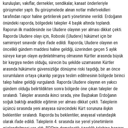
kuruluşları, vakıflar, dernekler, sendikalar, kanaat önderleriyle
görüşmeler yaptı. Bu görüşmelede alınan notlar milletvekilleri
tarafından rapor haline getirilerek parti yönetimine verildi. Erdoğanın
önündeki raporda, bölgedeki talepler 4 başlık altında toplandı.
Raporun ilk maddesinde ise Uludere olayının yer alması dikkat çekti.
Raporda Uludere olayı için, Roboski (Uludere) hükümet için bir
samimiyet sınavıdır diye ifade edildi. Raporda, Uludere olayının en
öncelikli gündem maddesi haline geldiği, üzerinden geçen 5 aylık
süreye karşın olayın aydınlatılmamış olmasının Kürtler arasında büyük
bir kaygıya neden olduğu, sürecin bu şekilde uzamasının Kürtler
arasında hükümete güvensizliğe dönüşme riski taşıdığı, bir an önce
sorumluların ortaya çıkarılıp yargıya teslim edilmesinin bölgede birinci
talep haline geldiği vurgulandı. Raporda Uludere olayının en yakıcı
gündem olduğu belirtildikten sonra bölgede öne çıkan talepler de
sıralandı. Talepler arasında ikinci sırada, yine Başbakan Erdoğanın
soğuk baktığı anadilde eğitimin yer alması dikkat çekti. Taleplerin
üçüncü sırasında yeni anayasa sürecindeki Kürt sorununa ilişkin
beklentiler sıralandı. Raporda bu beklentiler, anayasal vatandaşlık
olarak ifade edildi. Taleplerin 4. sırasında ise yerel yönetimlerin