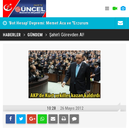
İNE
'Bot Hesap' Depremi: Memet Aca ve "Erzurum
Bala İkra'y
Cumhuriyeti" İddiaları Gündemde
Şahin'i Görevden Al!
HABERLER
GÜNDEM
10:28
26 Mayıs 2012