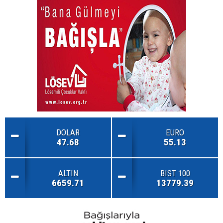
DOLAR
EURO
47.68
55.13
ALTIN
BIST 100
6659.71
13779.39