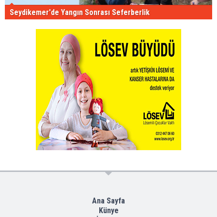
Seydikemer'de Yangın Sonrası Seferberlik
Ana Sayfa
Künye