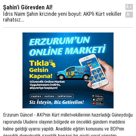
Şahin'i Görevden Al!
A+
İdris Naim Şahin krizinde yeni boyut: AKPli Kürt vekiller
A-
rahatsız...
Erzurum Güncel - AKPnin Kürt milletvekillerinin hazırladığı Güneydoğu
raporunda Uludere olayının bölgede en öncelikli gündem maddesi
haline geldiği uyarısı yapıldı. Anadilde eğitim konusunu ve BDPnin
önerdiği demokratik özerklik benzeri bir güçlü yerel yönetim