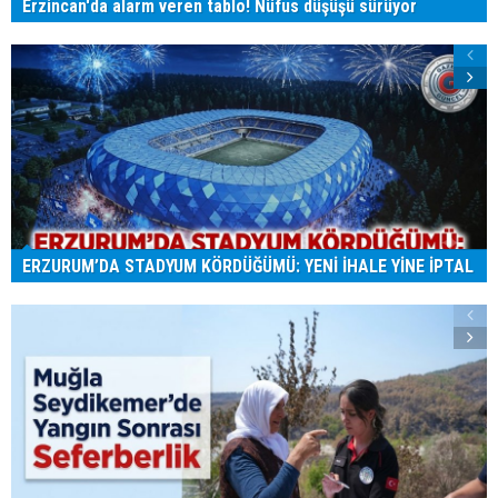
Erzincan'da alarm veren tablo! Nüfus düşüşü sürüyor
ERZURUM’DA STADYUM KÖRDÜĞÜMÜ: YENİ İHALE YİNE İPTAL