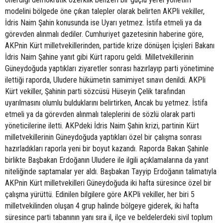
modelini bölgede öne çıkan talepler olarak belirten AKPli vekiller,
İdris Naim Şahin konusunda ise Uyarı yetmez. İstifa etmeli ya da
görevden alınmalı dediler. Cumhuriyet gazetesinin haberine göre,
AKPnin Kürt milletvekillerinden, partide krize dönüşen İçişleri Bakanı
İdris Naim Şahine yanıt gibi Kürt raporu geldi. Milletvekillerinin
Güneydoğuda yaptıkları ziyaretler sonrası hazırlayıp parti yönetimine
ilettiği raporda, Uludere hükümetin samimiyet sınavı denildi. AKPli
Kürt vekiller, Şahinin parti sözcüsü Hüseyin Çelik tarafından
uyarılmasını olumlu bulduklarını belirtirken, Ancak bu yetmez. İstifa
etmeli ya da görevden alınmalı taleplerini de sözlü olarak parti
yöneticilerine iletti. AKPdeki İdris Naim Şahin krizi, partinin Kürt
milletvekillerinin Güneydoğuda yaptıkları özel bir çalışma sonrası
hazırladıkları raporla yeni bir boyut kazandı. Raporda Bakan Şahinle
birlikte Başbakan Erdoğanın Uludere ile ilgili açıklamalarına da yanıt
niteliğinde saptamalar yer aldı. Başbakan Tayyip Erdoğanın talimatıyla
AKPnin Kürt milletvekilleri Güneydoğuda iki hafta süresince özel bir
çalışma yürüttü. Edinilen bilgilere göre AKPli vekiller, her biri 5
milletvekilinden oluşan 4 grup halinde bölgeye giderek, iki hafta
süresince parti tabanının yanı sıra il, ilçe ve beldelerdeki sivil toplum