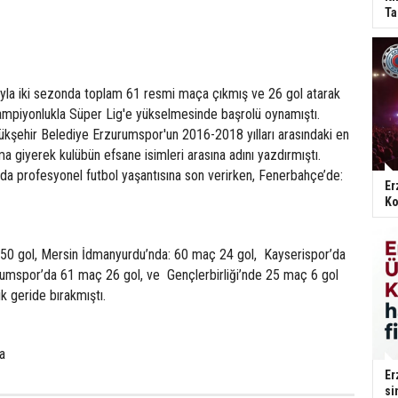
Ta
la iki sezonda toplam 61 resmi maça çıkmış ve 26 gol atarak
şampiyonlukla Süper Lig'e yükselmesinde başrolü oynamıştı.
ükşehir Belediye Erzurumspor'un 2016-2018 yılları arasındaki en
a giyerek kulübün efsane isimleri arasına adını yazdırmıştı.
da profesyonel futbol yaşantısına son verirken, Fenerbahçe’de:
Er
Ko
50 gol, Mersin İdmanyurdu’nda: 60 maç 24 gol, Kayserispor’da
umspor’da 61 maç 26 gol, ve Gençlerbirliği’nde 25 maç 6 gol
tik geride bırakmıştı.
a
Er
si