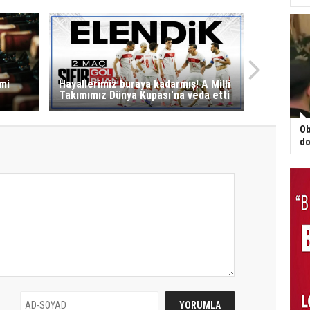
smi
Hayallerimiz buraya kadarmış! A Milli
Takımımız Dünya Kupası'na veda etti
Ob
do