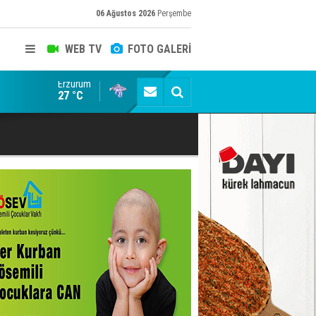
06 Ağustos 2026
Perşembe
WEB TV
FOTO GALERİ
Erzurum
Trump, faciayı kıl payı atlattı!
27 °C