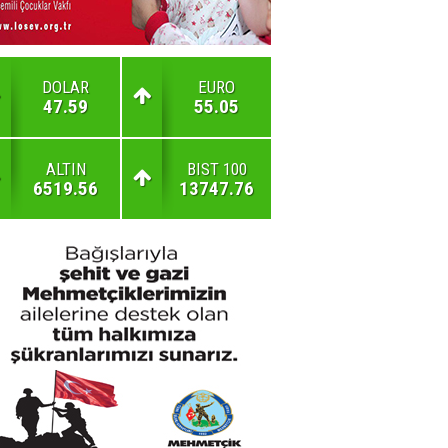
DOLAR
EURO
47.59
55.05
ALTIN
BIST 100
6519.56
13747.76