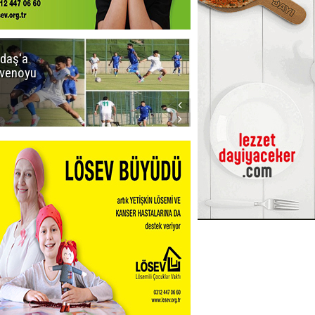
daş'a
Erzurumspor
venoyu
FK'dan
stadyum
teşekkürü