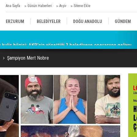
Ana Sayfa
Günün Haberleri
Arşiv
Sitene Ekle
ERZURUM
BELEDİYELER
DOĞU ANADOLU
GÜNDEM
 kulis bilgisi: AKP'nin yönettiği 3 belediyeye operasyon geliyor!
SİYASET
AFAD/ SAVAŞ
SPOR
Şampiyon Mert Nobre
KÜLTÜR/SANAT//MAĞAZİN
BODRUM