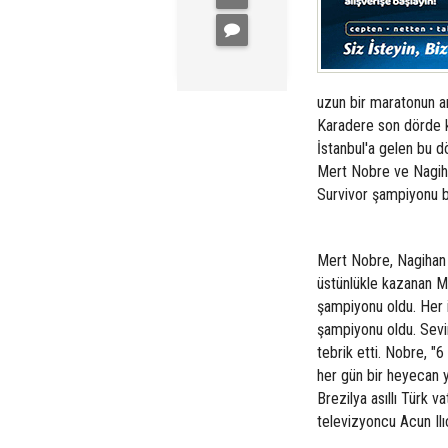
uzun bir maratonun a
Karadere son dörde k
İstanbul'a gelen bu dö
Mert Nobre ve Nagih
Survivor şampiyonu be
Mert Nobre, Nagihan K
üstünlükle kazanan Me
şampiyonu oldu. Her i
şampiyonu oldu. Sevin
tebrik etti. Nobre, "
her gün bir heyecan 
Brezilya asıllı Türk 
televizyoncu Acun Ilıc