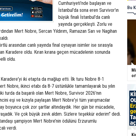
Cumhuriyeti'nde başlayan ve
Bu K
İstanbul'da sona eren Survivor'ın
büyük finali İstanbul'da canlı
yayında gerçekleşti. Zorlu ve
rdından Mert Nobre, Sercan Yıldırım, Ramazan Sarı ve Nagihan
aldı.
rtlü arasından canlı yayında final oynayan isimler ise sırasıyla
an Karadere oldu. Kıran kırana geçen mücadelenin sonunda
lli oldu.
Mü
or
aradere'yi iki etapta da mağlup etti. İlk turu Nobre 8-1
rt Nobre, ikinci etabı da 8-7 üstünlükle tamamlayarak bu yılın
ki turda da başarılı olan Mert Nobre, Survivor 2026'nın
cini eşi ve kızıyla paylaşan Mert Nobre'yi tüm yarışmacılar
6 ay boyunca çok zor şartlar altındaydık. Her gün bir mücadele,
yaşadık. Ve çok büyük zevk aldım. Sizlere teşekkür ederim" dedi.
vatandaşı şampiyon Mert Nobre’nin ödülünü Erzurumlu
alı verdi.
Ki