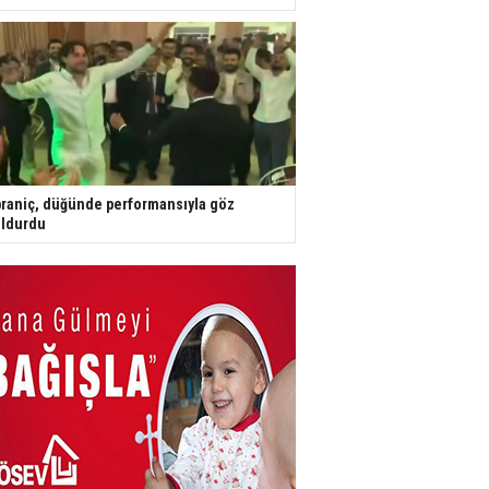
raniç, düğünde performansıyla göz
ldurdu