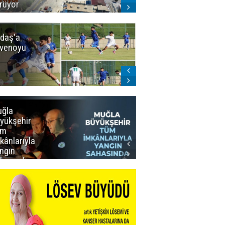
rüyor
daş'a
Erzurumspor
venoyu
FK'dan
stadyum
teşekkürü
ğla
Muğla
yükşehir
Büyükşehir’den
üm
Personeline
kânlarıyla
Rekor
ngın
Promosyon
hasında