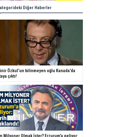
ategorideki Diğer Haberler
nir Özkul’un bilinmeyen oğlu Kanada'da
taya çıktı!
m Milyoner Olmak İster? Erzurum'a geliyor: