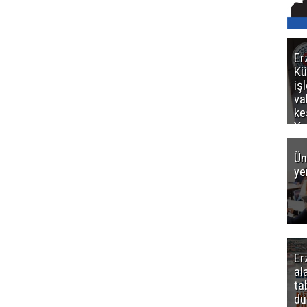
Er
Kü
iş
va
ke
Ya
ce
Ün
ye
Er
al
ta
dü