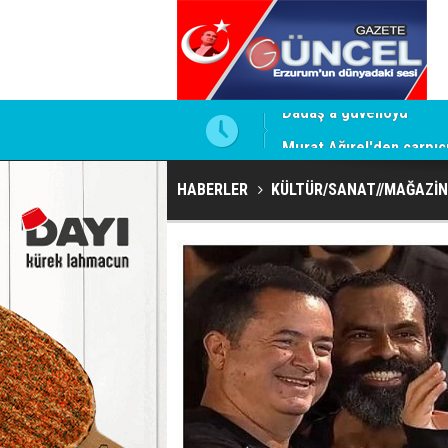
Murat Ağırel'den çarpıcı
HABERLER
KÜLTÜR/SANAT//MAĞAZİN