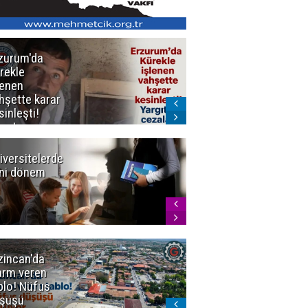
zurum'da
Erzurum dâhil
rekle
Çok Sayıda
lenen
İlde
hşette karar
Uyuşturucuya
sinleşti!
Darbe
rgıtay
zaları onadı
iversitelerde
Başkan
ni dönem
Sekmen'den
Tercih
Döneminde
Erzurum
Vurgusu
zincan'da
Meteoroloji
arm veren
uyardı!
blo! Nüfus
Doğu'ya yaz
şüşü
gelmeyecek