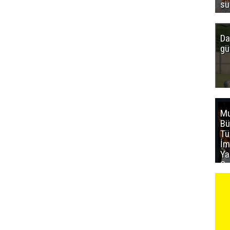
sü
Da
gü
Mu
Bü
T
İm
Ya
Sa