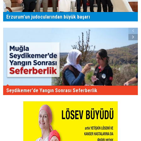
Erzurum'un judocularından büyük başarı
Seydikemer'de Yangın Sonrası Seferberlik