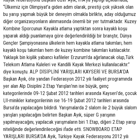
“Ülkemiz için Olimpiyat'a giden adım olarak, prestiji çok yüksek olan
bu yarışı yapmak büyük bir deneyim olmakla birlikte, aday olduğumuz
diğer organizasyonların alınmasında önemli bir yer tutmaktadır. Kuzey
Kombine Sporcunun Kayakla atlama yaptıktan sonra kayaklı koşu
yaparak aldığı puanlamaya göre değerlendirildiği bir branştır, Dünya
Gençler Şampiyonasına ülkelerin hem kayakla atlama takımları, hem
kayaklı koşu takımları hem de kuzey kombine takımları katılacaktır.
Yaklaşık bin kişilik yabancı kafileler Erzurum'da ağırlanacak olup,Türk
Telekom Atlama Kuleleri ve Kandilli Kayak Merkezi kullanılacaktır.”
diye konuştu. ALP DİSİPLİNİ YARIŞLARI KAYSERİ VE BURSA’DA
Başkan Ayık, öte yandan Federasyon 2012 yılı faaliyet programında
yer alan Alp Disiplini 2.Etap Yarışları’nın ise büyük, genç
kategorilerinde 09-12 Şubat 2012 tarihleri arasında Kayseri’de, çocuk
I,II-minikler kategorilerinin ise 16-19 Şubat 2012 tarihleri arasında
Bursa’da yapılacağını bildirdi. Yarışmalarda 2 slalom ile 2 büyük slalom
yarışları yapılacağını belirten Başkan Ayık, süper G yarışının
yapılmayacağını, yapılacak yarışmaların biri 1.Etap, diğeri 2.Etap yarışı
niteliğinde değerlendirileceğini ifade etti. SNOWBOARD ETAP
YARIŞLARI BURSA’DA Ayık, Türkiye Kayak Federasyonu 2012 yılı