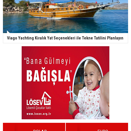
Viago Yachting Kiralık Yat Seçenekleri ile Tekne Tatilini Planlayın