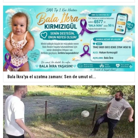
Bala İkra'ya el uzatma zamanı: Sen de umut ol...