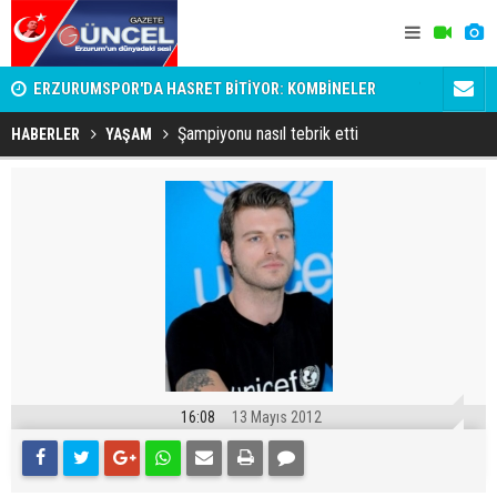
ERZURUMSPOR'DA HASRET BİTİYOR: KOMBİNELER
TBMM’de tar
SATIŞA ÇIKIYOR!
netleşti
Şampiyonu nasıl tebrik etti
HABERLER
YAŞAM
16:08
13 Mayıs 2012