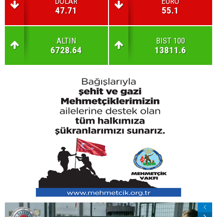
DOLAR
EURO
47.71
55.1
ALTIN
BIST 100
6728.64
13811.6