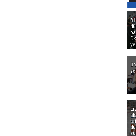
81
d
ba
Ok
ye
gö
Ün
ye
Er
al
ta
dü
sü