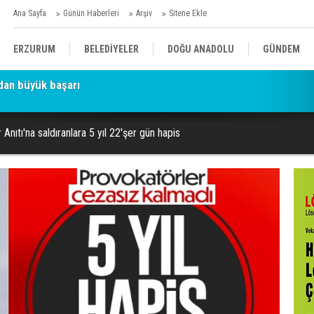
Ana Sayfa
Günün Haberleri
Arşiv
Sitene Ekle
ERZURUM
BELEDİYELER
DOĞU ANADOLU
GÜNDEM
parka, Sekmen'in adı caddeye verildi
SİYASET
AFAD/ SAVAŞ
SPOR
nıtı'na saldıranlara 5 yıl 22'şer gün hapis
KÜLTÜR/SANAT//MAĞAZİN
BODRUM