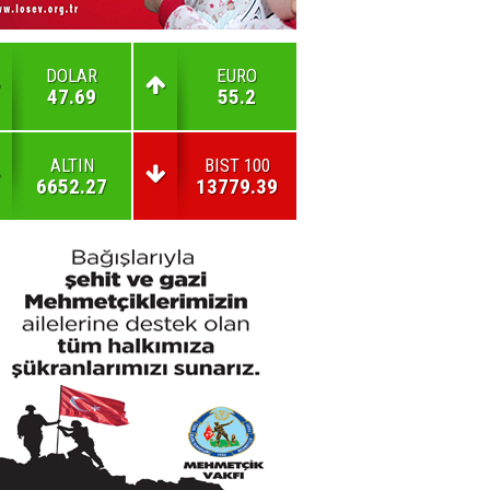
DOLAR
EURO
47.69
55.2
ALTIN
BIST 100
6652.27
13779.39