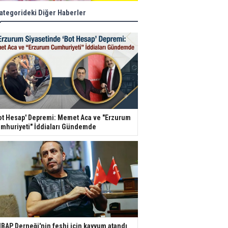
ategorideki Diğer Haberler
ot Hesap' Depremi: Memet Aca ve "Erzurum
mhuriyeti" İddiaları Gündemde
BAP Derneği'nin feshi için kayyum atandı