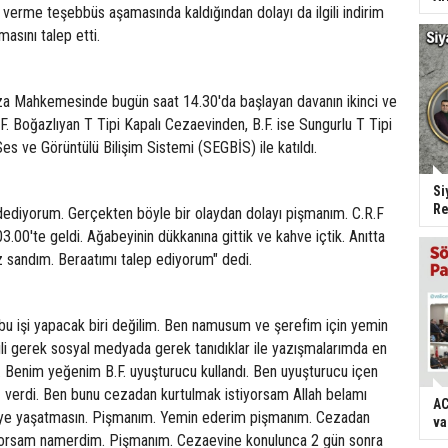
ar verme teşebbüs aşamasında kaldığından dolayı da ilgili indirim
asını talep etti.
a Mahkemesinde bugün saat 14.30'da başlayan davanın ikinci ve
. Boğazlıyan T Tipi Kapalı Cezaevinden, B.F. ise Sungurlu T Tipi
s ve Görüntülü Bilişim Sistemi (SEGBİS) ile katıldı.
Si
Re
ddediyorum. Gerçekten böyle bir olaydan dolayı pişmanım. C.R.F
3.00'te geldi. Ağabeyinin dükkanına gittik ve kahve içtik. Anıtta
z sandım. Beraatımı talep ediyorum" dedi.
 bu işi yapacak biri değilim. Ben namusum ve şerefim için yemin
gili gerek sosyal medyada gerek tanıdıklar ile yazışmalarımda en
. Benim yeğenim B.F. uyuşturucu kullandı. Ben uyuşturucu içen
z verdi. Ben bunu cezadan kurtulmak istiyorsam Allah belamı
AC
seye yaşatmasın. Pişmanım. Yemin ederim pişmanım. Cezadan
va
üyorsam namerdim. Pişmanım. Cezaevine konulunca 2 gün sonra