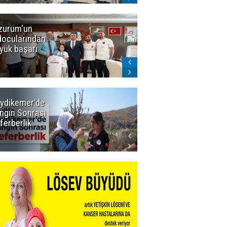
zurum'un
Amar süper
docularından
ligi seviyor!
yük başarı
ydikemer'de
Muğla
ngın Sonrası
Büyükşehir
ferberlik
Tüm
İmkânlarıyla
Yangın
Sahasında