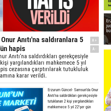
Er
ju
bü
Onur Anıtı'na saldıranlara 5
A+
gün hapis
A-
r Anıtı’na saldırdıkları gerekçesiyle
kişi yargılandıkları mahkemece 5 yıl
pis cezasına çarptırılarak tutukluluk
vamına karar verildi.
Erzurum Güncel- Samsun'da Onur
Anıtı'na saldırdıkları gerekçesiyle
tutuklanan 2 kişi yargılandıkları
mahkemece 5 yıl 22'şer gün