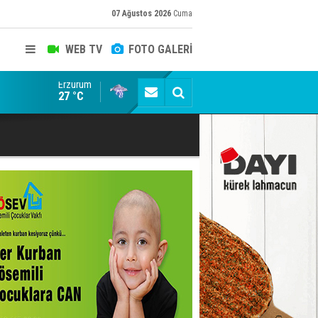
07 Ağustos 2026
Cuma
WEB TV
FOTO GALERİ
Erzurum
Konuşanlar'a katıldı, söyledikleri başına iş açtı! Göza
27 °C