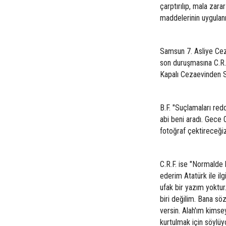
çarptırılıp, mala zar
maddelerinin uygulanm
Samsun 7. Asliye Cez
son duruşmasına C.R.F
Kapalı Cezaevinden Se
B.F. "Suçlamaları re
abi beni aradı. Gece 0
fotoğraf çektireceği
C.R.F. ise "Normalde
ederim Atatürk ile il
ufak bir yazım yoktur
biri değilim. Bana sö
versin. Alah'ım kim
kurtulmak için söyl