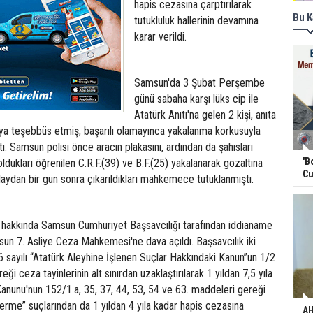
hapis cezasına çarptırılarak
Bu K
tutukluluk hallerinin devamına
karar verildi.
Samsun'da 3 Şubat Perşembe
günü sabaha karşı lüks cip ile
Atatürk Anıtı'na gelen 2 kişi, anıta
ya teşebbüs etmiş, başarılı olamayınca yakalanma korkusuyla
ı. Samsun polisi önce aracın plakasını, ardından da şahısları
'B
oldukları öğrenilen C.R.F.(39) ve B.F.(25) yakalanarak gözaltına
Cu
olaydan bir gün sonra çıkarıldıkları mahkemece tutuklanmıştı.
5) hakkında Samsun Cumhuriyet Başsavcılığı tarafından iddianame
un 7. Asliye Ceza Mahkemesi'ne dava açıldı. Başsavcılık iki
 sayılı “Atatürk Aleyhine İşlenen Suçlar Hakkındaki Kanun”un 1/2
ği ceza tayinlerinin alt sınırdan uzaklaştırılarak 1 yıldan 7,5 yıla
anunu'nun 152/1.a, 35, 37, 44, 53, 54 ve 63. maddeleri gereği
rme” suçlarından da 1 yıldan 4 yıla kadar hapis cezasına
AH