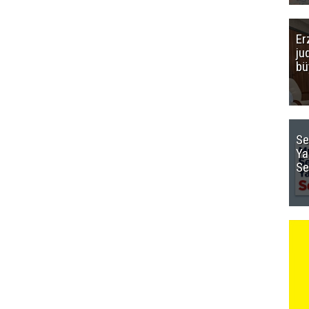
Er
ju
bü
Se
Ya
Se