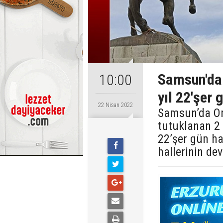
Samsun'da 
10:00
yıl 22'şer 
22 Nisan 2022
Samsun’da Onu
tutuklanan 2 
22’şer gün ha
hallerinin de