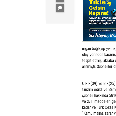
urgan bağlayıp yıkma
olay yerinden kaçmışt
tespit etmiş, akraba 
alınmıştı. Şüpheliler 
C.R.F.(39) ve B.F.(2
tanzim edildi ve Sams
şüpheli hakkında 5816
ve 2/1. maddeleri gere
kadar ve Türk Ceza K
“Kamu malına zarar ve