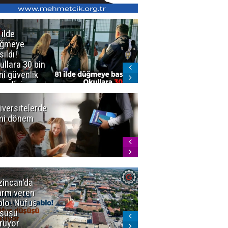
 ilde
Erzurum'da
üğmeye
Kürekle
sıldı!
işlenen
ullara 30 bin
vahşette karar
ni güvenlik
kesinleşti!
revlisi
Yargıtay
cezaları onadı
iversitelerde
Başkan
ni dönem
Sekmen'den
Tercih
Döneminde
Erzurum
Vurgusu
zincan'da
Meteoroloji
arm veren
uyardı!
blo! Nüfus
Doğu'ya yaz
şüşü
gelmeyecek
rüyor