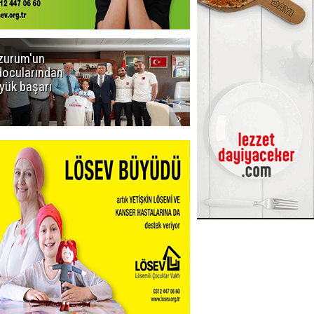
zurum'un
Amar süper
docularından
ligi seviyor!
yük başarı