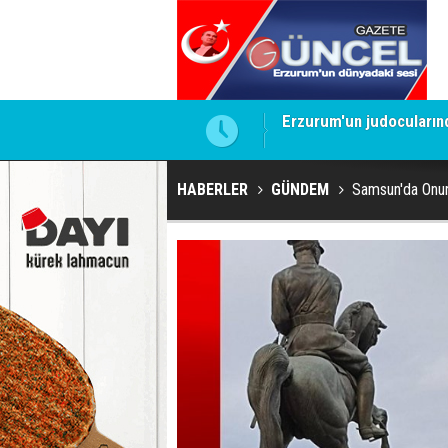
Merhum Uykusuz'un adı 
HABERLER
GÜNDEM
Samsun'da Onur A