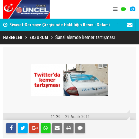
 var!
Siyaset-Sermaye Çizgisinde Haklılığın Resmi: Selami
Taraftar gr
Altınok ve Kirli İlişkiler Ağı
Sanal alemde kemer tartışması
HABERLER
ERZURUM
11:20
29 Aralık 2011