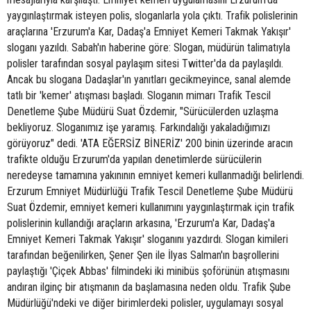
yaygınlaştırmak isteyen polis, sloganlarla yola çıktı. Trafik polislerinin
araçlarına 'Erzurum'a Kar, Dadaş'a Emniyet Kemeri Takmak Yakışır'
sloganı yazıldı. Sabah'ın haberine göre: Slogan, müdürün talimatıyla
polisler tarafından sosyal paylaşım sitesi Twitter'da da paylaşıldı.
Ancak bu slogana Dadaşlar'ın yanıtları gecikmeyince, sanal alemde
tatlı bir 'kemer' atışması başladı. Sloganın mimarı Trafik Tescil
Denetleme Şube Müdürü Suat Özdemir, "Sürücülerden uzlaşma
bekliyoruz. Sloganımız işe yaramış. Farkındalığı yakaladığımızı
görüyoruz" dedi. 'ATA EĞERSİZ BİNERİZ' 200 binin üzerinde aracın
trafikte olduğu Erzurum'da yapılan denetimlerde sürücülerin
neredeyse tamamına yakınının emniyet kemeri kullanmadığı belirlendi.
Erzurum Emniyet Müdürlüğü Trafik Tescil Denetleme Şube Müdürü
Suat Özdemir, emniyet kemeri kullanımını yaygınlaştırmak için trafik
polislerinin kullandığı araçların arkasına, 'Erzurum'a Kar, Dadaş'a
Emniyet Kemeri Takmak Yakışır' sloganını yazdırdı. Slogan kimileri
tarafından beğenilirken, Şener Şen ile İlyas Salman'ın başrollerini
paylaştığı 'Çiçek Abbas' filmindeki iki minibüs şoförünün atışmasını
andıran ilginç bir atışmanın da başlamasına neden oldu. Trafik Şube
Müdürlüğü'ndeki ve diğer birimlerdeki polisler, uygulamayı sosyal