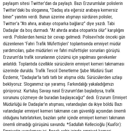
paylaşım sitesi Twitter'dan da paylaştı. Bazı Erzurumlular polislerin
Twitter'daki bu sloganına, "Dadaş ata eğersiz arabaya kemersiz
biner" yanıtını verdi. Bunun üzerine atışmayı sürdüren polisler,
Twitter'a "Atı ahıra, arabayı otoparka bağlarız" diye yazdı. Tabi
Dadaşlar da boş durmadı. "At ahırda araba otoparkta ölür" karşılığını
verdi. Polislerden henüz bir cevap gelmedi. Polisevi'nde önceki gün
düzenlenen 'Fahri Trafik Müfettişleri' toplantısında emniyet müdür
yardımcıları, şube müdürleri ve fahri müfettişler sorunları görüştü.
Erzurum'da trafik sorunlarının çözümü için yapılması gerekenler
anlatıldı. Toplantıda özellikle sürücülerin emniyet kemeri takmaması
üzerinde duruldu. Trafik Tescil Denetleme Şube Müdürü Suat
Özdemir, "Dadaşlar'la tatlı tatlı bir atışma oldu. Sürücülerden uzlaşı
bekliyoruz. Sloganımız işe yaramış. Farkındalığı yakaladığımızı
görüyoruz. Kurtuluş Savaşı nasıl Erzurum'dan başladıysa, trafik
sorununu çözmeye de buradan başlayacağız" dedi. Erzurum Emniyet
Müdürlüğü ile Dadaşlar'ın atışması, vatandaşları da ikiye böldü Bazı
vatandaşlar emniyet kemeri takmanın can güvenliği açısından önemli
olduğunu hatırlatırken, bazıları şehir içinde emniyet kemeri takmanın
önemli olmadığı görüşünü savundu. *Sadullah Kellecioğlu (Kuaför):