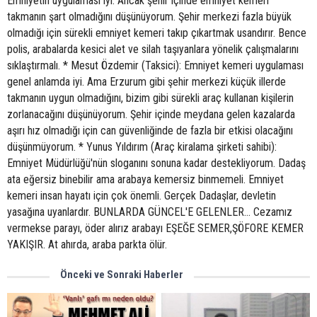
Emniyetin uygulaması iyi. Ancak şehir içinde emniyet kemeri
takmanın şart olmadığını düşünüyorum. Şehir merkezi fazla büyük
olmadığı için sürekli emniyet kemeri takıp çıkartmak usandırır. Bence
polis, arabalarda kesici alet ve silah taşıyanlara yönelik çalışmalarını
sıklaştırmalı. * Mesut Özdemir (Taksici): Emniyet kemeri uygulaması
genel anlamda iyi. Ama Erzurum gibi şehir merkezi küçük illerde
takmanın uygun olmadığını, bizim gibi sürekli araç kullanan kişilerin
zorlanacağını düşünüyorum. Şehir içinde meydana gelen kazalarda
aşırı hız olmadığı için can güvenliğinde de fazla bir etkisi olacağını
düşünmüyorum. * Yunus Yıldırım (Araç kiralama şirketi sahibi):
Emniyet Müdürlüğü'nün sloganını sonuna kadar destekliyorum. Dadaş
ata eğersiz binebilir ama arabaya kemersiz binmemeli. Emniyet
kemeri insan hayatı için çok önemli. Gerçek Dadaşlar, devletin
yasağına uyanlardır. BUNLARDA GÜNCEL'E GELENLER... Cezamız
vermekse parayı, öder alırız arabayı EŞEĞE SEMER,ŞÖFORE KEMER
YAKIŞIR. At ahırda, araba parkta ölür.
Önceki ve Sonraki Haberler