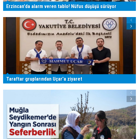
Erzincan'da alarm veren tablo! Nüfus düşüşü sürüyor
Taraftar gruplarından Uçar'a ziyaret