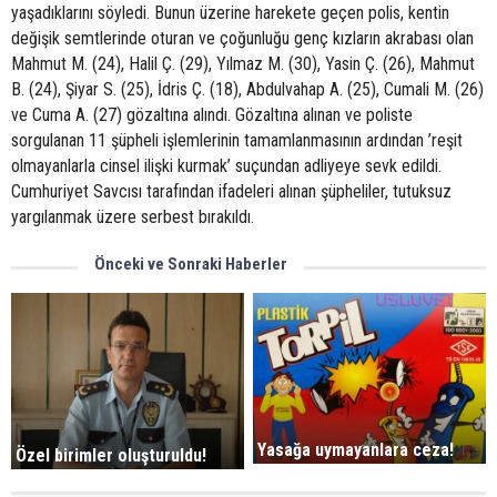
yaşadıklarını söyledi. Bunun üzerine harekete geçen polis, kentin
değişik semtlerinde oturan ve çoğunluğu genç kızların akrabası olan
Mahmut M. (24), Halil Ç. (29), Yılmaz M. (30), Yasin Ç. (26), Mahmut
B. (24), Şiyar S. (25), İdris Ç. (18), Abdulvahap A. (25), Cumali M. (26)
ve Cuma A. (27) gözaltına alındı. Gözaltına alınan ve poliste
sorgulanan 11 şüpheli işlemlerinin tamamlanmasının ardından ’reşit
olmayanlarla cinsel ilişki kurmak’ suçundan adliyeye sevk edildi.
Cumhuriyet Savcısı tarafından ifadeleri alınan şüpheliler, tutuksuz
yargılanmak üzere serbest bırakıldı.
Önceki ve Sonraki Haberler
Yasağa uymayanlara ceza!
Özel birimler oluşturuldu!