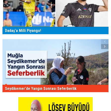
Dadaş'a Milli Piyango!
Seydikemer'de Yangın Sonrası Seferberlik