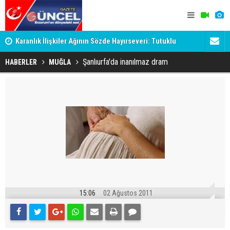
Karanlık İlişkiler Ağının Sözde Hayırseveri: Tutuklu
Dadaş'a Mil
Memet Aca Dosyası
Şanlıurfa'da inanılmaz dram
HABERLER
MUĞLA
15:06
02 Ağustos 2011