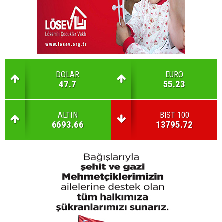
DOLAR
EURO
47.7
55.23
ALTIN
BIST 100
6693.66
13795.72