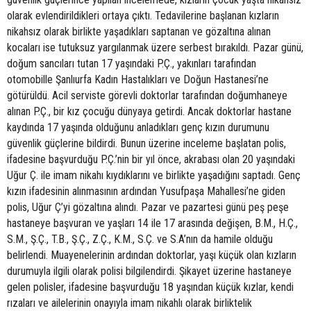
olarak evlendirildikleri ortaya çıktı. Tedavilerine başlanan kızların
nikahsız olarak birlikte yaşadıkları saptanan ve gözaltına alınan
kocaları ise tutuksuz yargılanmak üzere serbest bırakıldı. Pazar günü,
doğum sancıları tutan 17 yaşındaki P.Ç., yakınları tarafından
otomobille Şanlıurfa Kadın Hastalıkları ve Doğun Hastanesi’ne
götürüldü. Acil serviste görevli doktorlar tarafından doğumhaneye
alınan P.Ç., bir kız çocuğu dünyaya getirdi. Ancak doktorlar hastane
kaydında 17 yaşında olduğunu anladıkları genç kızın durumunu
güvenlik güçlerine bildirdi. Bunun üzerine inceleme başlatan polis,
ifadesine başvurduğu P.Ç.’nin bir yıl önce, akrabası olan 20 yaşındaki
Uğur Ç. ile imam nikahı kıydıklarını ve birlikte yaşadığını saptadı. Genç
kızın ifadesinin alınmasının ardından Yusufpaşa Mahallesi’ne giden
polis, Uğur Ç’yi gözaltına alındı. Pazar ve pazartesi günü peş peşe
hastaneye başvuran ve yaşları 14 ile 17 arasında değişen, B.M., H.Ç.,
S.M., Ş.Ç., T.B., Ş.Ç., Z.Ç., K.M., S.Ç. ve S.A’nın da hamile olduğu
belirlendi. Muayenelerinin ardından doktorlar, yaşı küçük olan kızların
durumuyla ilgili olarak polisi bilgilendirdi. Şikayet üzerine hastaneye
gelen polisler, ifadesine başvurduğu 18 yaşından küçük kızlar, kendi
rızaları ve ailelerinin onayıyla imam nikahlı olarak birliktelik