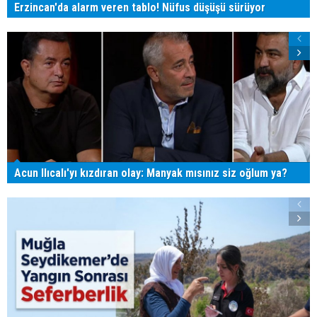
Erzincan'da alarm veren tablo! Nüfus düşüşü sürüyor
Acun Ilıcalı'yı kızdıran olay: Manyak mısınız siz oğlum ya?