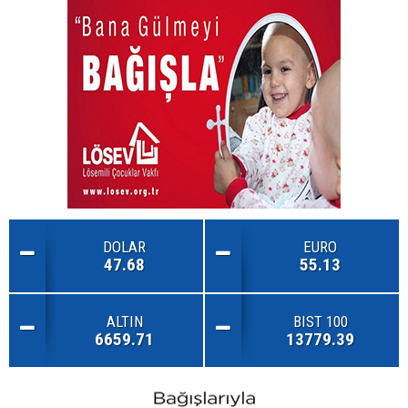
DOLAR
EURO
47.68
55.13
ALTIN
BIST 100
6659.71
13779.39