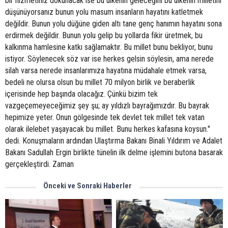
bir hizmetiniz dokunacak ise bu ülkenin geleceğini bu ülkenin milletini
düşünüyorsanız bunun yolu masum insanların hayatını katletmek
değildir. Bunun yolu düğüne giden altı tane genç hanımın hayatını sona
erdirmek değildir. Bunun yolu gelip bu yollarda fikir üretmek, bu
kalkınma hamlesine katkı sağlamaktır. Bu millet bunu bekliyor, bunu
istiyor. Söylenecek söz var ise herkes gelsin söylesin, ama nerede
silah varsa nerede insanlarımıza hayatına müdahale etmek varsa,
bedeli ne olursa olsun bu millet 70 milyon birlik ve beraberlik
içerisinde hep başında olacağız. Çünkü bizim tek
vazgeçemeyeceğimiz şey şu; ay yıldızlı bayrağımızdır. Bu bayrak
hepimize yeter. Onun gölgesinde tek devlet tek millet tek vatan
olarak ilelebet yaşayacak bu millet. Bunu herkes kafasına koysun."
dedi. Konuşmaların ardından Ulaştırma Bakanı Binali Yıldırım ve Adalet
Bakanı Sadullah Ergin birlikte tünelin ilk delme işlemini butona basarak
gerçekleştirdi. Zaman
Önceki ve Sonraki Haberler