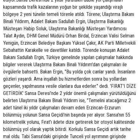
kapsamında trafik kazalarının yoğun bir şekilde yaşandığı virajlı
bölgeye 2 yeni tünelin temeli törenle atıldı. Törene; Ulaştırma Bakanı
Binali Yıldırım, Adalet Bakanı Sadullah Ergin, Ulaştırma Bakanlığı
Müsteşarı Habip Soluk, Ulaştırma Bakanlığı Müsteşarı Yardımcısı
Talat Aydın, DHM Genel Müdürü Orhan Birdal, Erzincan Valisi Selman
Yenigün, Erzincan Belediye Başkanı Yüksel Çakır, AK Parti Milletvekili
Sebahattin Karakelle ve davetliler katıldı. Törende konuşan Adalet
Bakanı Sadullah Ergin, Türkiye genelinde yapılan çalışmalar hakkında
bilgiler vererek Ulaştırma Bakanı Binali Yıldırım'dan çalışmaları ile
övgülerle bahsetti. Bakan Ergin, "Bu yolda çok canlar yandı. İnsanların
gözleri yaşardı. Ama inşallah bu hizmetlerden sonra bu yollardan
geçenler, yapılmasına vesile olanlara dua ederler." dedi. 'FIRAT'I DİZE
GETİRDİK' Sansa Deresi'nde 2 yıldır önemli çalışmaları yürütüldüğünü
belirten Ulaştırma Bakanı Binali Yıldırım ise, "Temelini atacağımız 2
adet tünel iki yıldır çalışmaları devam eden Erzincan-Erzurum
bölünmüş yolunun Sansa Geçidi'nin başında yer alıyor. Sansa'nın 55
kilometrelik yolunu, Fırat'ı âdete dize getirerek bir otoyol kalitesinde
bölünmüş yol olarak yaptık bitirdi. Korkulu Sansa Geçidi artık tarihe
mal oldu. Tabi Sansa'daki girişinde Tunceli yol ayrımının girişinde