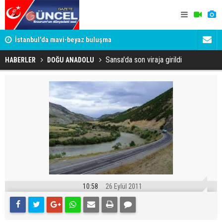
um
İstanbul'da mavi-beyaz buluşma
Erzurumspo
Sansa'da son viraja girildi
HABERLER
DOĞU ANADOLU
10:58
26 Eylül 2011