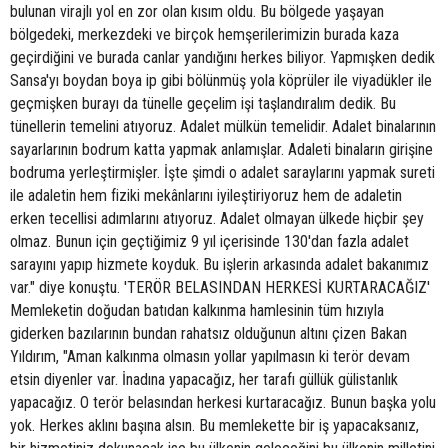
bulunan virajlı yol en zor olan kısım oldu. Bu bölgede yaşayan
bölgedeki, merkezdeki ve birçok hemşerilerimizin burada kaza
geçirdiğini ve burada canlar yandığını herkes biliyor. Yapmışken dedik
Sansa'yı boydan boya ip gibi bölünmüş yola köprüler ile viyadükler ile
geçmişken burayı da tünelle geçelim işi taşlandıralım dedik. Bu
tünellerin temelini atıyoruz. Adalet mülkün temelidir. Adalet binalarının
sayarlarının bodrum katta yapmak anlamışlar. Adaleti binaların girişine
bodruma yerleştirmişler. İşte şimdi o adalet saraylarını yapmak sureti
ile adaletin hem fiziki mekânlarını iyileştiriyoruz hem de adaletin
erken tecellisi adımlarını atıyoruz. Adalet olmayan ülkede hiçbir şey
olmaz. Bunun için geçtiğimiz 9 yıl içerisinde 130'dan fazla adalet
sarayını yapıp hizmete koyduk. Bu işlerin arkasında adalet bakanımız
var." diye konuştu. 'TERÖR BELASINDAN HERKESİ KURTARACAĞIZ'
Memleketin doğudan batıdan kalkınma hamlesinin tüm hızıyla
giderken bazılarının bundan rahatsız olduğunun altını çizen Bakan
Yıldırım, "Aman kalkınma olmasın yollar yapılmasın ki terör devam
etsin diyenler var. İnadına yapacağız, her tarafı güllük gülistanlık
yapacağız. O terör belasından herkesi kurtaracağız. Bunun başka yolu
yok. Herkes aklını başına alsın. Bu memlekette bir iş yapacaksanız,