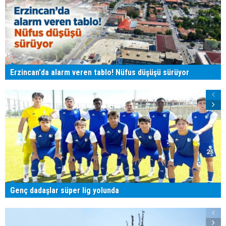
Erzincan'da alarm veren tablo! Nüfus düşüşü sürüyor
Genç dadaşlar süper lig yolunda