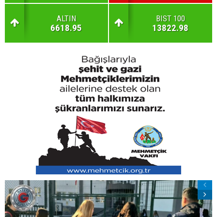
ALTIN
BIST 100
6618.95
13822.98