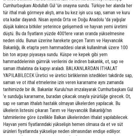
Cumhurbaşkanı Abdullah Gül 'ün onayına sundu. Türkiye her alanda her
tür ithal malı görmeye alıştı, ama bu kez işin ucu sap, saman ve kuru
ota kadar dayandı. Nisan ayında Orta ve Doğu Anadolu 'da yağışlar
düşük kalınca bitkiler yeterince gelişemedi ve hayvan yemi üretimi
düştü. Bu da fiyatların yüzde 400'lere varan oranda yükselmesine
neden oldu. Bunun üzerine harekete geçen Tarım ve Hayvancılık
Bakanlığı, ilk etapta yem hammaddesi olarak kullanılmak üzere 100
bin ton arpayı piyasaya sundu. Küspe ve kepek gibi yem
hammaddelerinin gümrük verilerini de indiren bakanlık, ot, sap ve
saman ithalatına da kapıyı araladı. BALKANLARDAN İTHALAT
YAPILABİLECEK Üretici ve üretici birliklerinin istedikleri takdirde sap,
saman ve ot ithal etmelerine izin veren kararname aynı zamanda
tarihimizde bir ilk. Bakanlar Kurulu'nun imzalayarak Cumhurbaşkanı Gül
'e sunduğu kararname, buradan çıkacak onayla yürürlüğe girecek. Ot,
sap ve saman ithalatı hastalık olmayan ülkelerden yapılacak. Bu
ülkelerin listesini çıkaran Tarım ve Hayvancılık Bakanlığı'nın
tahminlerine göre özellikle Balkan ülkelerinden ithalat yapılabilecek.
Hayvan yemi fiyatlarındaki yükselişin hemen olmasa da et ve süt
ürünleri fiyatlarında yükselişe neden olmasından endişe ediliyor.