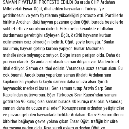
SAMAN FİYATLARI PROTESTO EDİLDİ Bu arada CHP Ardahan
Milletvekili Ensar Öğüt, ithal edilen hayvanların Türkiye 'ye
getirilmesini ve yem fiyatlarının yüksekliğini protesto etti. Partililerle
birlikte Ardahan 'daki hayvan pazarına giden Öğüt, burada besicilerle
sohbet etti ve sorularını dinledi. Hükümetin kesinlikle et ithalini
durdurması gerektiğini söyleyen Öğüt, özürlü hayvanın kurban
edilmesinin caiz olmadığını belirtti. Öğüt, şöyle konuştu: "Bunlar
burulmuş hayvan getirip kurban yapıyor. Bunlar Müslüman
mahallesinde salyangoz satıyor. Bölge insanı perişan oldu. Daha da
perişan olacak. Şu anda acil olarak saman ihtiyacı var. Mademki et
ithal ediliyor. Saman da ithal edilsin. Vatandaşa ucuz saman alsın. Bu
çok önemli. Ancak bunu yaparken saman ithalatı Ardahan sınır
kapılarından yapılsın ki köylü samanı daha ucuza alsın. Şimdi
hayvancılık merkezi burası. Sen samanı tutup Artvin Sarp Sınır
Kapısı'ndan getiriyorsun. Eğer Türkgözü Sınır Kapısı'ndan samanı
getirirsen 90 kuruş olan saman burada 40 kuruşa mal olur. Vatandaş
samanı daha da ucuza mal eder." Konuşmasının ardından yetiştiriciler
ve pazara getirilen hayvanlarla birlikte Ardahan -Kars-Erzurum illerini
birbirine bağlayan çevre yoluna çıkan Ensar Öğüt, trafiğin bir süre
durmasına neden oldu. Kısa süreli eylem ardından Öğüt ve