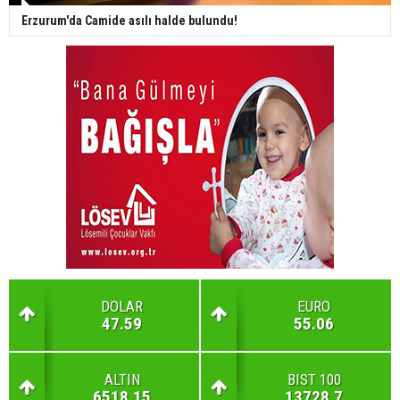
Erzurum'da Camide asılı halde bulundu!
DOLAR
EURO
47.59
55.06
ALTIN
BIST 100
6518.15
13728.7