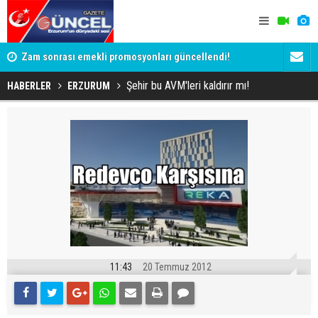
Zam sonrası emekli promosyonları güncellendi!
Salah anca
Ödemeler 32 bin TL'ye kadar çıkıyor
Şehir bu AVM'leri kaldırır mı!
HABERLER
ERZURUM
11:43
20 Temmuz 2012