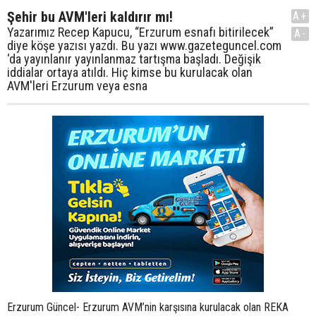
Şehir bu AVM'leri kaldırır mı!
A+
Yazarımız Recep Kapucu, “Erzurum esnafı bitirilecek”
A-
diye köşe yazısı yazdı. Bu yazı www.gazeteguncel.com
‘da yayınlanır yayınlanmaz tartışma başladı. Değişik
iddialar ortaya atıldı. Hiç kimse bu kurulacak olan
AVM'leri Erzurum veya esna
Erzurum Güncel- Erzurum AVM’nin karşısına kurulacak olan REKA Ticaret Merkezi tartışmaya neden oldu. Yazarımız Recep Kapucu’nun konuyu köşesine taşımasıyla tartışmalar ve iddialar bir birini kovaladı. Hiç kimse,” Donkişot, Yel değirmenine karşı nasıl savaşacak” demedi. Kimisi Kapucu’yu, AVM’den para alarak bu köşeyi yazdığını ileri sürdü, kimisi ise Redevco AVM ile REKA Ticaret Merkezinin yol altından birleştirileceklerini iddia etti. Kimileri ise 1. Marketler esnafının hiçbir şekilde bu Ticaret Merkezinde yerini alamayacağını ileri sürdü. Ama ağırlıkta ise Erzurum esnafının, müşteriye bakış acısı vardı. İşte yüzlerce yorumdan, yayınlanmasına izin verilen onlarca yorum… açılsın yeni avm açılsın çok isterim her türlü imkan sağlanıyo alıcıya istediğim markayı alıyorum avm içinde herşey var eğlence yemek en önemlis tuvalet ihtiyacımı gideriyorum avm yokken hangi esnafın dükkanı bu imkanı sağlıyordu ve ayrıca gelişmiş bir şehir olmak için böyle yatırımların fazlasıyla yapılması lazım Gön.: Misafir , 17:46 19 Temmuz 2012 yapmayın böyle ya büyükşehir olmak istiyoruz yapılan yatırımlara karşı çıkıyoruz ne güzel işte avm açılıyor şuan ki avm herkesin ihtiyacını görüyor yenisi niye açılmasın ne mantıkta bir haber anlamadım daha çok avm yapılsın o avm lerde bir sürü bu memleketin çocuğu çalışıyor kötü mü Gön.: Misafir , 17:37 19 Temmuz 2012 Esnaf : ( cenazenize de artık istanbul şirketi gelir borcu ondan ister onlarla hısım akraba olur şehrin fakirlerine zekat verir düğünüze onları çağırırsız :p Gön.: Misafir , 15:20 19 Temmuz 2012 53 Yorumu Kapat Salih Mahalli otobüs firmaları zarar görmesin diye Erzurum'a yapılan uçak ve tren seferlerine de karşı çıkalım o zaman. Böyle bir şey olabilir mi? Redevco AVM var diye birçok azeri, gürcü, iranlı turist Erzurumda mola veriyor, Para harcıyor. AVM'nin otoparkında 25 olmayan plakaları bir sayın bakalım ne göreceksiniz. Gön.: Misafir, 14:32 19 Temmuz 2012 mahmut şimdi burda avm esanıfa tutuştu recep kapucuya paramı yedirdiler ne varsa bu işin içinde recep bey bizim adımıza muhalefet et aman bu iş olmasın diye sayın recep bey kimden kaç kuruş aldıysanız söyleyin birilerinden peşkeş alarak mı köşe yazıyorsunuz... Gön.: Misafir, 14:31 19 Temmuz 2012 biraz mantık ne farkeder ya düşününki bir aile 10 ekmek yiyor hepsini bir fırından alıyor yarın yanına bir fırın daha açılsa ailenin 20 ekmek yiyeceği yokki ya 5 ondan 5 ondan alacak yada yine 10 ekmeği aynı fırından alacak yani potansiyel olmadıkca isterse 1500 tane avm açılsın sahi erzurum avm açıldıktan sonra aşağıdaki istasyonun oradaki carrefourdan haberi olan varmı yani ne kadar açılırsa açılsın potansiyelde yüksliş olmadıkca karıda zararıda olmaz Gön.: Misafir, 13:53 19 Temmuz 2012 bilirkişi yeni avm de esnafımız karpuz, kalem,çorap,boya,pide tükrük kebabı, kadayıf acem ekmeği,tavuk,tencere satarak zengin olacaklarını zannediyorlar ama bilmedikleri birşey var avm nin ortak giderini bile ödeyemezler ve yeni açılacak 200 mağazadan dolayıda pasta çok bölünmüş olacak sinek avlayacaklar.Allah bu işe hevesli olan cahil esnafa akıl versin. Gön.: Misafir, 13:52 19 Temmuz 2012 kerem beye güzel kardeşim güzel şeyler yazmışsın ama belli ki cahillikten pek kurtulamamışsın.Bilmeden yorum yazmışsın ben orada bir esnafım ve dükanların değerine 40-50 bin tl değer biçmişsin güzel kardeşim oraaki dükanların değeri şu anda 500 bin tl 700 bin tl arasında bir değeri var.galiba sen birilerinin avukatlığını yaparak geçimini sağlıyorsun.saygılarımla.... Gön.: Misafir, 13:10 19 Temmuz 2012 ..... meğer ben tek değilmişim esnafdan şikayetci olan.ya alırsın ya alırsın,aldığınıda iade edemezsin politikası güden esnaf baksanıza vatandaşları nasılda bıktırmış.eğer halk esnafdan uzaklaşmışsa suçu kendilerinde arasın.taş mağazalara gidiyorum bazı dükkanlar sinek avlıyor aynı işi yapan komşu dükkan cıvıl cıvıl.biri yıllarca sirke satmış o yüzüyle,biri ise almasanda bir uğra der gibi.e yani erzurumun satışdan elde edilen kaymağını hep aynı kişiler yıllarca kazanmışda bu güne kadar erzuruma ne yapmışlar allah aşkına. aralarında toplayıp bir camimi bir okulmu yapmışlar.gelen cebe.şimdi bilmem ama geçmişde devlete verdikleri vergi levhalarına bakardık 5 kuruş,altındaki arabalar 1000 kuruş değiliydi.bu arabalar evler hanımlarının takıları görünenlerdi.yanındaki çalışana siğorta bile yaptırmıyorlardı.avm de herkes siğortalı en azından.kaçak çalışan yok.kimsenin hakkı kimseye geçmiyor.işten çıkarılınca haklarını arayabiliyorlar.birde bu yönden bakmak lazım.sonra açılacak avm de uzaylılar dükkan açmıyacak ya. Gön.: Misafir, 12:17 19 Temmuz 2012 BİZİM ESKİ AĞIZ ESNAFA NE YAPILSA YERİDİR Avm'lerdeki mağazalardan fiş ile ürün alıyorsun ve beğenmezsen,ürün sorunlu ise götürüyorsun iade edebiliyorsun ,değiştirebiliyorsun.Mağaza çalışanları hiç problem çıkarmıyorlar.Bizim esnaf ürün aldığı firma iade alsa bile müşteriden iade alıp firmaya göndermeye üşeniyorlar ve müşteriyi dükkandan kovuyorlar.Halen eski ağız konuşan esnaflar var "bak almıyacaksansa yendirmiyim" "alacağı bir mal mağazayi yendirir" gibi konuşan ticaret bilmez,müşteri bilmez sözde(!) esnafa ne yapılsa yeridir.Bunlara acınmasın ve yeni avm'ler kurulsun ki müşteri hakkını alabilsin. Gön.: Misafir, 11:43 19 Temmuz 2012 Salih 12-13 Sene önce Cumhuriyet Caddesinde bulunan bir mağazaya T Shirt almaya gittim. Mağaza sahibine almak istediğim T Shirt'ü indir bir bakayım diyince "o çok pahalı alabilecek misin dedi" O zaman anladım başka şehirlerden gelen öğrenci arkadaşaların bizim esnaftan niye şikayetçi olduğunu. Ben çok öğrenci, polis ve memur gördüm Erzurumdan özellikle elbise ve eşya almayan.İzinlerde, tatillerde memleketlerinden alırlardı. Aradan 12-13 yıl geçti bir çok T Shirt aldım, eskittim. Ama Cumhuriyet Caddesindeki o esnafa bir daha uğramadım. Gön.: Misafir, 11:27 19 Temmuz 2012 Bence en önemli sorun erzurum'un en önemli sorunu 1-trafik yetersiz yollar alternatif yollar ve alt geçitler yapılmalı, 2-otopart 3-şehir merkezinde ki ucube binalar özellikle erzincankapıda ki spor salonu yerine güzel bir katlı otopar yapılabilir.. Gön.: Misafir, 11:10 19 Temmuz 2012 .... size yaşadığım iki olayı anlatacağım.avm açılmadan önce cumhuriyet caddesindeki bir mağazadan oğluma bir pantol aldım.bayağı bir para vermiştim.ilk yıkayışımda lacivert pantolun cep agızlarına lacivert olarak geçen biye yani ek parça griye döndü.hemen aldığım mağazaya gittim.olmaz dedi yanlış yıkamış rengini attırmışsın.iyide ben sadece ceplerinin ağzını yıkamadım pantolu hepten yıkadım dedim.asla ve asla kabul ettiremedim beni kovarcasına -nereye gidersen git,istersen firmasına şikayet et, bize işlemez dedi.tabi kaba tavrıda cabası.suçlu ben oldum çıktım.ha şuda var sadece bu değil birkaçı böyle.ikinci bir olay gene avm açılmadan kızıma bir manto aldım ama o an fark edemedim evde baktım kolunun arka kısmı kesik.sökük değil makasla kesilmiş.hemen götürdüm o mağaza firmaya iade edeceğini söyledi.15 gün - kargoda,firma yeni bir manto çıkaracak gibi laflarla oyalandım.sonra geldi dediler gittik aldık kesik yok.iyi dedik eve geldik.bir hafta sonra kızım mantoyu giymek istedi o kol dar.meğerse burdaki mağaza yırtığı içeri alıp dikmiş,kolu daraltmış.firmayı aradım ,bize böyle bir tamir erzurumdan gelmedi mağazanız kendi yapmıştır dedi.mantoyu geri veremedim mahkemeye git gibi kabaca laflar edildi.o mantoda başıma kaldı. Gön.: Misafir, 11:03 19 Temmuz 2012 murat sorun ticaret merkezi falan değilde geç kalınmış bir proje çünkü yılda ortalama 200 bin yabancı turist ağırlıyoruz turizim kenti olam istiyorsak şart düne kadar avm ye karşı çıkanlar şimdi avm den çıkmıyor Gön.: Misafir, 10:52 19 Temmuz 2012 oksijen avm oldu da sayesinde esnaftan kurtulduk.rekabet geldi kalite geldi müşteriye saygı geldi avm sayesinde vatandaş her anlamda rahat nefes aldı Gön.: Misafir, 10:20 19 Temmuz 2012 Bilal UYGUR Öncelikle kimsenin organize olduğu veya Ahmet Beyi savunduğu kanaatinde değilim.Ancak yorumlardan da anlaşılacağı üzere ki bunu anlamayanlar ve görmeyenlere söyleyecek laf ve yakıştıracak sıfat bulamıyorum tamamen İlimiz esnafından behuzur olmuş, yaka silkmiş, bıkmış,mağdur olmuş insanların feryadları, talepleri, şikayetleri.Kim ne derse desin AVM leri biere bina olarak değil içerisinde sunulan hizmetler, kalite, memnuniyet ilgi alaka ve kurumsallık olarak görmek lazım.Örneğin Erzurumun tam göbeğinde Cumhuriyet Caddesinde bir banka şubesinin yanında bir mağaza var.en büyük şart hatta olmazsa olmazı iade ve hatta değişim yoktur.Yine de ismini vermeyecem umarım anlayan anlamıştır.Bu mudur esnaflık.Oysa AVM de böyle bişey varmı?yemin ederim bir ayakkabıyı 3 kez değiştik ya.Erzurumda böyle şeylerin olşması güzel şeyler.Erzuurum esnafı ya değişecek ya gidecek bu kadar basit.Tercih onların... Gön.: Misafir, 10:18 19 Temmuz 2012 AVM avm de çok güzel işler yapan erzurum lu esnaflarımız var. AVM ye karşı olmak uçak yolculuğuna karşı olmak gibi bir şey. önemli olan avm de faaliyet yapacak esnaflarımızın sayısını çoğaltmak. En önemliside AVM lerin şehrin içine yapılmasına karşı çıkmaktır. Belediyemizin buna dikkat etmesi gerekir. yoksa avm lerin açılması şehrimize vizyon katmaktadır. Gön.: Misafir, 10:17 19 Temmuz 2012 Ahmet Küçükler! Vakti zamanında müşarüniley Tebrizkapı esnafını da ikna etmiş işyerlerini yıkmıştı. Sonra sözünde durmuş Mahkeme Kararına Rağmen bu günkü ucube barakaları yaptırmıştı? Sahi tebrizkapı esnafına ne oldu? Cıvıl cıvıl işlek bir çarşı olan tebrizkapıda şimdi ticari hayat ne alemde? Emirşeyh köftecisi olmasa orada Belediyenin Barakalarının olduğunu bile kimse bilmeyecek! ..........Ahmet Küçükler olanın... Gön.: Misafir, 10:12 19 Temmuz 2012 En büyük sorun Erzurumun en büyük sorunu otobüsler. Bu otobüsler bu şehire hiç yakışmıyor. Bir an evvel büyükşehire yakışır otobüsler devreye sokulmalı Gön.: Misafir, 09:00 19 Temmuz 2012 ??? Kardeşim Erzurum'da esnaf varmışta bitsin Allah aşkına Erzurum'a AVM geldi vatandaş kalite gördü hizmet gördü müşteri memnuniyeti gördü.Yan