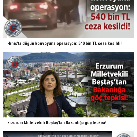
Hınıs'ta düğün konvoyuna operasyon: 540 bin TL ceza kesildi!
Erzurum Milletvekili Beştaş’tan Bakanlığa göç tepkisi!