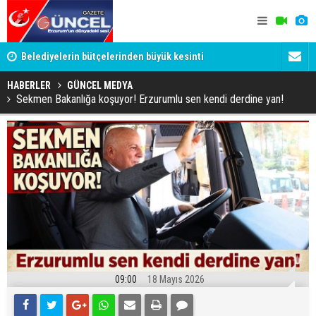
YU
Belediyelerin bütçelerinden büyük kesinti
Palandöken
HABERLER
GÜNCEL MEDYA
Sekmen Bakanlığa koşuyor! Erzurumlu sen kendi derdine yan!
09:00
18 Mayıs 2026