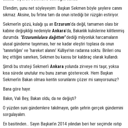
Efendim, şunu net söyleyeyim: Başkan Sekmen böyle şeylere canını
sıkmaz. Aksine, bu fırtına tam da onun istediği bir rüzgârı estiriyor.
Sekmen’in gözü, kulağı şu an
Erzurum
’da değil, tamamen olası bir
kabine değişikliği nedeniyle
Ankara
’da, Bakanlık kulislerine kilitlenmiş
durumda.
"Erzurumlulara dağıttım"
dediği milyonluk harcamaların
ulusal gündeme taşınması, her ne kadar eleştiri toplasa da onun
‘tanınırlığını’ ve ‘hareket alanını’ Külliye’nin radarına soktu. Birileri onu
linç ettiğini sanırken, Sekmen bu kaosu bir kaldıraç olarak kullandı.
Şimdi bu strateji Sekmen’i
Ankara
yolunda zirveye mi taşır, yoksa
kısa sürede unutulur mu bunu zaman gösterecek. Hem Başkan
Sekmen’in Bakan olması kentin sorunlarını çözer mi sanıyorsunuz?
Bana göre hayır.
Bakın, Vali Bey, Bakan oldu, da ne değişti?
O yüzden suni gündemlere takılmayın, gelin şehrin gerçek gündemini
sorgulayalım.
En basitinden… Sayın Başkan’ın 2014 yılından beri her seçimde ısıtıp