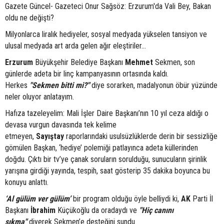
Gazete Güncel- Gazeteci Onur Sağsöz: Erzurum'da Vali Bey, Bakan
oldu ne değişti?
Milyonlarca liralık hediyeler, sosyal medyada yükselen tansiyon ve
ulusal medyada art arda gelen ağır eleştiriler…
Erzurum
Büyükşehir Belediye Başkanı
Mehmet
Sekmen, son
günlerde adeta bir linç kampanyasının ortasında kaldı.
Herkes
"Sekmen bitti mi?"
diye sorarken, madalyonun öbür yüzünde
neler oluyor anlatayım.
Hafıza tazeleyelim: Mali İşler Daire Başkanı’nın 10 yıl ceza aldığı o
devasa vurgun davasında tek kelime
etmeyen,
Sayıştay
raporlarındaki usulsüzlüklerde derin bir sessizliğe
gömülen Başkan, ‘hediye’ polemiği patlayınca adeta küllerinden
doğdu. Çıktı bir tv’ye çanak soruların sorulduğu, sunucuların şirinlik
yarışına girdiği yayında, tespih, saat gösterip 35 dakika boyunca bu
konuyu anlattı.
‘Al gülüm ver gülüm’
bir program olduğu öyle belliydi ki,
AK
Parti İl
Başkanı
İbrahim
Küçükoğlu da oradaydı ve
"Hiç canını
sıkma"
diyerek Sekmen’e desteğini sundu.