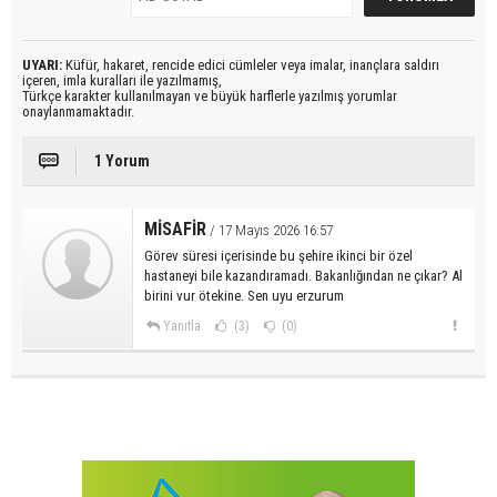
UYARI:
Küfür, hakaret, rencide edici cümleler veya imalar, inançlara saldırı
içeren, imla kuralları ile yazılmamış,
Türkçe karakter kullanılmayan ve büyük harflerle yazılmış yorumlar
onaylanmamaktadır.
1 Yorum
MİSAFİR
/ 17 Mayıs 2026 16:57
Görev süresi içerisinde bu şehire ikinci bir özel
hastaneyi bile kazandıramadı. Bakanlığından ne çıkar? Al
birini vur ötekine. Sen uyu erzurum
Yanıtla
(3)
(0)