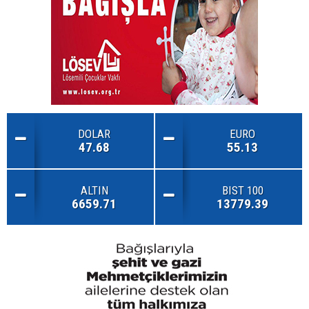
DOLAR
EURO
47.68
55.13
ALTIN
BIST 100
6659.71
13779.39