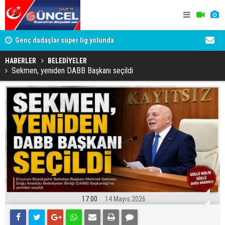
lde
Genç dadaşlar süper lig yolunda
'Bot Hesap
Cumhuriyet
HABERLER
BELEDİYELER
Sekmen, yeniden DABB Başkanı seçildi
17:00
14 Mayıs 2026