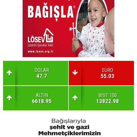
DOLAR
EURO
47.7
55.03
ALTIN
BIST 100
6618.95
13822.98