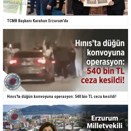
TCMB Başkanı Karahan Erzurum'da
Hınıs'ta düğün konvoyuna operasyon: 540 bin TL ceza kesildi!