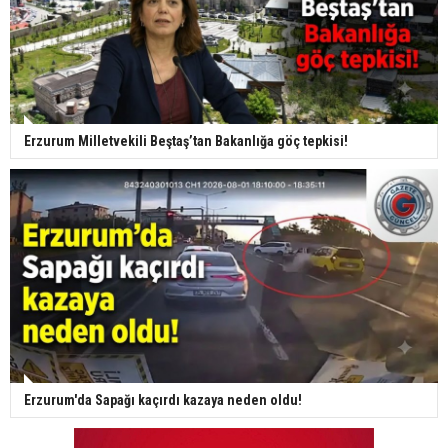
Erzurum Milletvekili Beştaş’tan Bakanlığa göç tepkisi!
Erzurum'da Sapağı kaçırdı kazaya neden oldu!