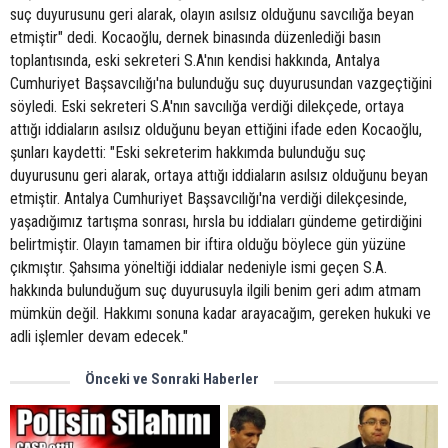
suç duyurusunu geri alarak, olayın asılsız olduğunu savcılığa beyan
etmiştir" dedi. Kocaoğlu, dernek binasında düzenlediği basın
toplantısında, eski sekreteri S.A'nın kendisi hakkında, Antalya
Cumhuriyet Başsavcılığı'na bulunduğu suç duyurusundan vazgeçtiğini
söyledi. Eski sekreteri S.A'nın savcılığa verdiği dilekçede, ortaya
attığı iddiaların asılsız olduğunu beyan ettiğini ifade eden Kocaoğlu,
şunları kaydetti: "Eski sekreterim hakkımda bulunduğu suç
duyurusunu geri alarak, ortaya attığı iddiaların asılsız olduğunu beyan
etmiştir. Antalya Cumhuriyet Başsavcılığı'na verdiği dilekçesinde,
yaşadığımız tartışma sonrası, hırsla bu iddiaları gündeme getirdiğini
belirtmiştir. Olayın tamamen bir iftira olduğu böylece gün yüzüne
çıkmıştır. Şahsıma yöneltiği iddialar nedeniyle ismi geçen S.A.
hakkında bulunduğum suç duyurusuyla ilgili benim geri adım atmam
mümkün değil. Hakkımı sonuna kadar arayacağım, gereken hukuki ve
adli işlemler devam edecek."
Önceki ve Sonraki Haberler