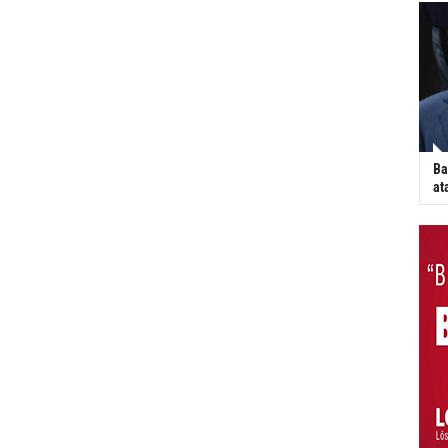
Ba
at