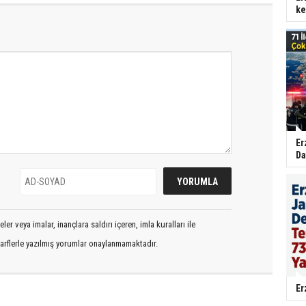
ke
Er
Da
er veya imalar, inançlara saldırı içeren, imla kuralları ile
arflerle yazılmış yorumlar onaylanmamaktadır.
Er