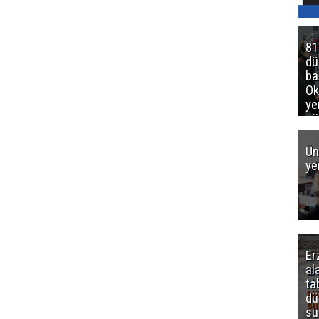
81
d
ba
Ok
ye
gö
Ün
ye
Er
al
ta
dü
sü