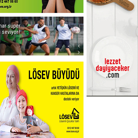
ar süper
Dadaş'a Milli
gi seviyor!
Piyango!