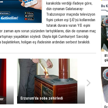
karakolda verdiği ifadeye göre,
Bu K
dün oynanan Galatasaray-
Trabzonspor maçında televizyon
fişini çeken eşi Ş.Ö.'yü kollarından
tutarak duvara vuran Y.Ö. eşini
, her zaman aynı sorun yüzünden tartıştıklarını, dün de oynanan maç
rtışmayı yaşadıkları söyledi. Olayla ilgili Cumhuriyet Savcılığı
başlatılırken, holigan eş ifadesinin ardından serbest bırakıldı.
81
gü
Erzurum'da soba zehirledi
yor
Er