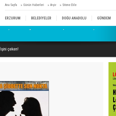
Ana Sayfa
Günün Haberleri
Arşiv
Sitene Ekle
ERZURUM
BELEDİYELER
DOĞU ANADOLU
GÜNDEM
SİYASET
AFAD/ SAVAŞ
SPOR
işini çeken!
KÜLTÜR/SANAT//MAĞAZİN
BODRUM