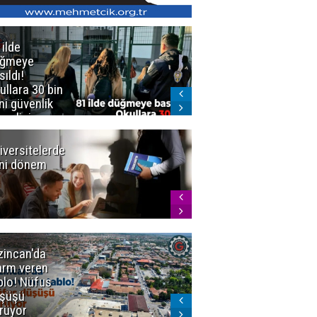
 ilde
Erzurum'da
üğmeye
Kürekle
sıldı!
işlenen
ullara 30 bin
vahşette karar
ni güvenlik
kesinleşti!
revlisi
Yargıtay
cezaları onadı
iversitelerde
Başkan
ni dönem
Sekmen'den
Tercih
Döneminde
Erzurum
Vurgusu
zincan'da
Meteoroloji
arm veren
uyardı!
blo! Nüfus
Doğu'ya yaz
şüşü
gelmeyecek
rüyor