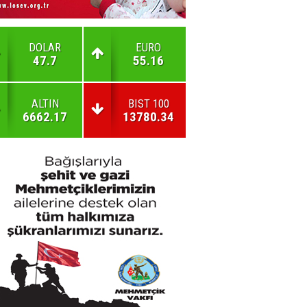
DOLAR
EURO
47.7
55.16
ALTIN
BIST 100
6662.17
13780.34