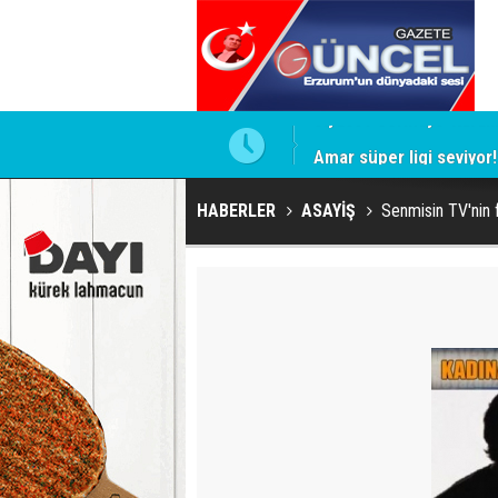
sı ve Bir Direnişin Anatomisi
Amar süper ligi seviyor!
HABERLER
ASAYİŞ
Senmisin TV'nin f