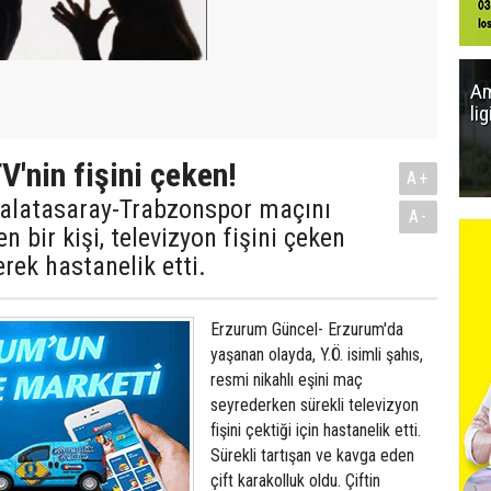
Am
li
V'nin fişini çeken!
A+
alatasaray-Trabzonspor maçını
A-
n bir kişi, televizyon fişini çeken
erek hastanelik etti.
Erzurum Güncel- Erzurum'da
yaşanan olayda, Y.Ö. isimli şahıs,
resmi nikahlı eşini maç
seyrederken sürekli televizyon
fişini çektiği için hastanelik etti.
Sürekli tartışan ve kavga eden
çift karakolluk oldu. Çiftin