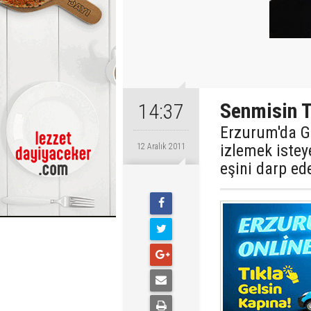
Senmisin T
14:37
Erzurum'da G
izlemek isteye
12 Aralık 2011
eşini darp ed