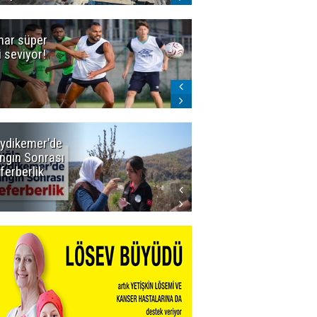
ar süper
Dadaş'a Milli
gi seviyor!
Piyango!
ydikemer'de
Muğla
ngın Sonrası
Büyükşehir
ferberlik
Tüm
İmkânlarıyla
Yangın
Sahasında