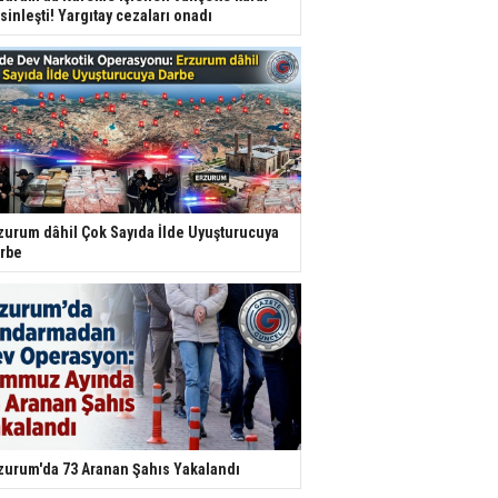
sinleşti! Yargıtay cezaları onadı
zurum dâhil Çok Sayıda İlde Uyuşturucuya
rbe
zurum'da 73 Aranan Şahıs Yakalandı