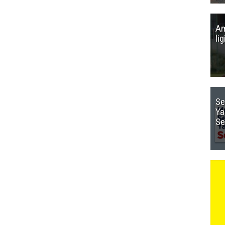
Am
li
Se
Ya
Se