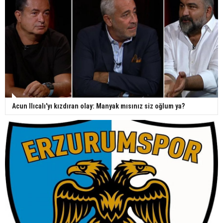
Acun Ilıcalı'yı kızdıran olay: Manyak mısınız siz oğlum ya?