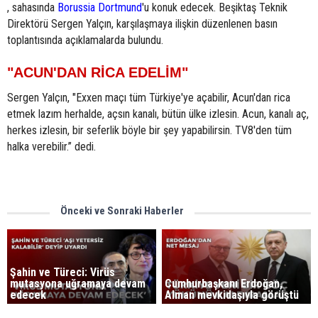
, sahasında
Borussia Dortmund
'u konuk edecek. Beşiktaş Teknik
Direktörü Sergen Yalçın, karşılaşmaya ilişkin düzenlenen basın
toplantısında açıklamalarda bulundu.
"ACUN'DAN RİCA EDELİM"
Sergen Yalçın, "Exxen maçı tüm Türkiye'ye açabilir, Acun'dan rica
etmek lazım herhalde, açsın kanalı, bütün ülke izlesin. Acun, kanalı aç,
herkes izlesin, bir seferlik böyle bir şey yapabilirsin. TV8'den tüm
halka verebilir.” dedi.
Önceki ve Sonraki Haberler
Şahin ve Türeci: Virüs
mutasyona uğramaya devam
Cumhurbaşkanı Erdoğan,
edecek
Alman mevkidaşıyla görüştü