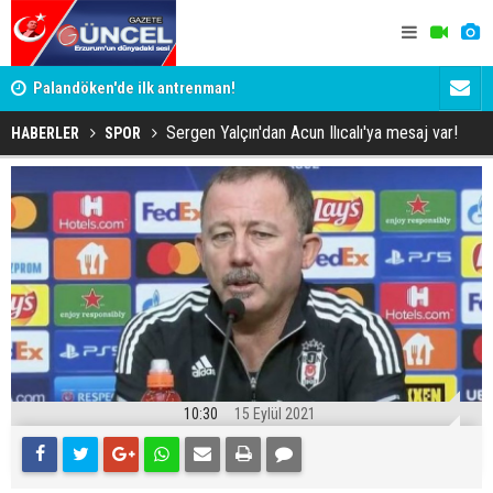
Palandöken'de ilk antrenman!
Kaptan Yum
Sergen Yalçın'dan Acun Ilıcalı'ya mesaj var!
HABERLER
SPOR
10:30
15 Eylül 2021