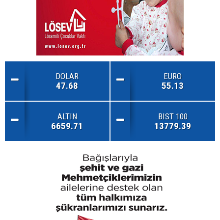
DOLAR
EURO
47.68
55.13
ALTIN
BIST 100
6659.71
13779.39