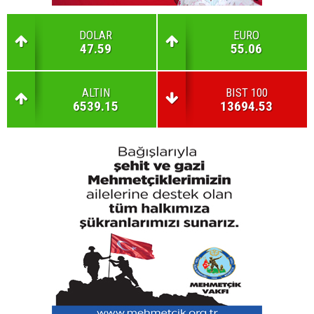
DOLAR
EURO
47.59
55.06
ALTIN
BIST 100
6539.15
13694.53