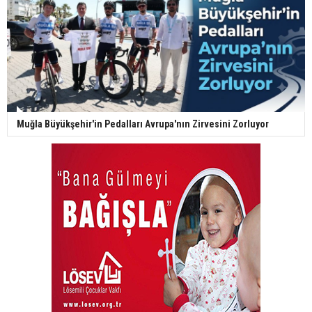
Muğla Büyükşehir'in Pedalları Avrupa'nın Zirvesini Zorluyor