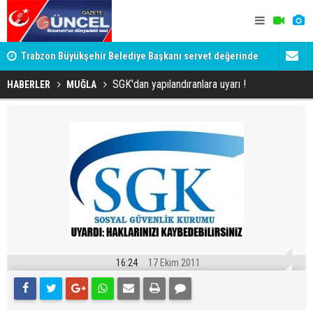
daki
Trabzon Büyükşehir Belediye Başkanı servet değerinde
Siyaset-Se
Salah forması aldı
Altınok ve K
SGK'dan yapılandıranlara uyarı !
HABERLER
MUĞLA
16:24
17 Ekim 2011