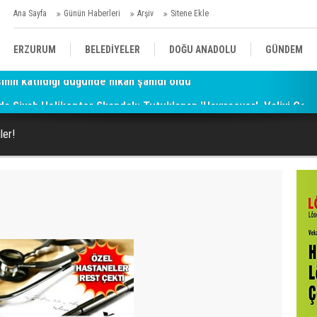
Ana Sayfa
Günün Haberleri
Arşiv
Sitene Ekle
ERZURUM
BELEDİYELER
DOĞU ANADOLU
GÜNDEM
a Siyah Helikopter Skandalı: Tutuklanan 'Hayırsever', Valiyi Geç
SİYASET
AFAD/ SAVAŞ
SPOR
ler!
KÜLTÜR/SANAT//MAĞAZİN
BODRUM