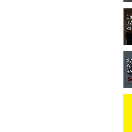
Öm
U2
ka
Se
Ya
Se