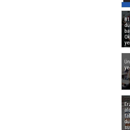
81
d
ba
Ok
ye
gö
Ün
ye
Er
al
ta
dü
sü