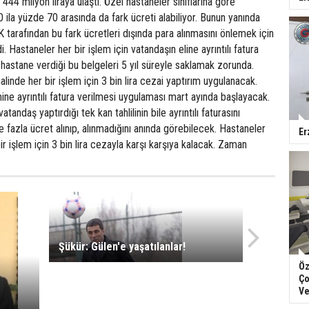
 444 milyon liraya ulaştı. Özel hastaneler sınıflarına göre
ila yüzde 70 arasında da fark ücreti alabiliyor. Bunun yanında
arafından bu fark ücretleri dışında para alınmasını önlemek için
di. Hastaneler her bir işlem için vatandaşın eline ayrıntılı fatura
hastane verdiği bu belgeleri 5 yıl süreyle saklamak zorunda.
linde her bir işlem için 3 bin lira cezai yaptırım uygulanacak.
mine ayrıntılı fatura verilmesi uygulaması mart ayında başlayacak.
andaş yaptırdığı tek kan tahlilinin bile ayrıntılı faturasını
e fazla ücret alınıp, alınmadığını anında görebilecek. Hastaneler
Er
 işlem için 3 bin lira cezayla karşı karşıya kalacak. Zaman
Şükür: Gülen'e yaşatılanlar!
Öz
Ço
Ve