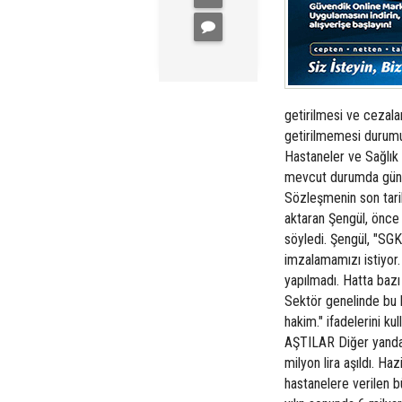
getirilmesi ve cezalar
getirilmemesi durumu
Hastaneler ve Sağlık
mevcut durumda gün g
Sözleşmenin son tari
aktaran Şengül, önce 
söyledi. Şengül, "SGK
imzalamamızı istiyor.
yapılmadı. Hatta bazı
Sektör genelinde bu
hakim." ifadelerini
AŞTILAR Diğer yandan
milyon lira aşıldı. H
hastanelere verilen b