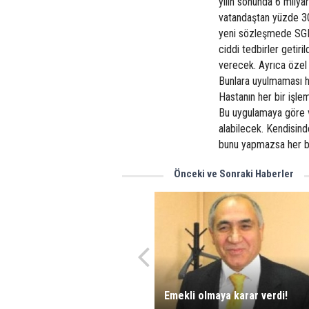
yılın sonunda 6 milyar
vatandaştan yüzde 30 
yeni sözleşmede SGK t
ciddi tedbirler getiril
verecek. Ayrıca özel 
Bunlara uyulmaması ha
Hastanın her bir işle
Bu uygulamaya göre vat
alabilecek. Kendisind
bunu yapmazsa her bir
Önceki ve Sonraki Haberler
Emekli olmaya karar verdi!