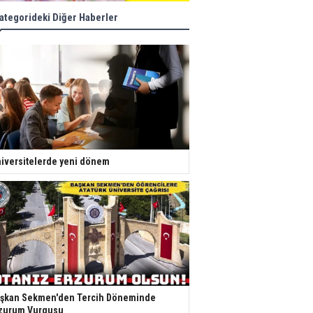
ategorideki Diğer Haberler
iversitelerde yeni dönem
şkan Sekmen'den Tercih Döneminde
zurum Vurgusu