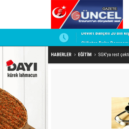
ldu
Gülistan Doku Dosyasınd
HABERLER
EĞİTİM
SGK'ya rest çekti