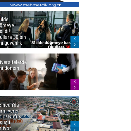
 ilde
Erzurum'da
üğmeye
Kürekle
sıldı!
işlenen
ullara 30 bin
vahşette karar
ni güvenlik
kesinleşti!
revlisi
Yargıtay
cezaları onadı
iversitelerde
Başkan
ni dönem
Sekmen'den
Tercih
Döneminde
Erzurum
Vurgusu
zincan'da
Meteoroloji
arm veren
uyardı!
blo! Nüfus
Doğu'ya yaz
şüşü
gelmeyecek
rüyor