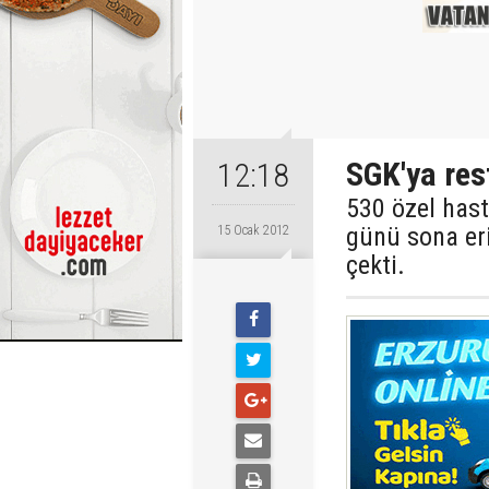
SGK'ya rest
12:18
530 özel hast
günü sona eri
15 Ocak 2012
çekti.