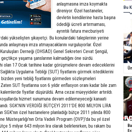
anlaşmasına imza koymakta
Bu K
direniyor. Özel hastaneler,
devletin kendilerine hasta başına
ödediği ücreti artırmaması,
ayrıntılı fatura mecburiyeti
daki yükselişten şikayetçi. Bu konulardaki taleplerinin yerine
nda anlaşmaya imza atmayacaklarını vurguluyorlar. Özel
 Kuruluşları Derneği (OHSAD) Genel Sekreteri Cevat Şengül,
eçtikçe yaşama şanslarının kalmadığını öne sürdü.
hi olan 17 Ocak tarihine kadar görüşmelere devam edeceklerini
Ün
Sağlıkta Uygulama Tebliği (SUT) fiyatlarını görmek istediklerini
 bizden yeni tebliğ fiyatlarını görmeden sözleşmeleri
 Zaten SUT fiyatlarına son 6 yıldır enflasyon oranı kadar bile zam
 kalemlerde fiyatlar düşürüldü. Ama cezai müeyyideler artırıldı.
 koşullarda hizmet sunumuna devam edilemeyeceği kanaati
 kullandı. SGK'NIN VERDİĞİ BÜTÇEYİ 2011'DE 800 MİLYON LİRA
 SGK'nın özel hastanelere planladığı bütçe 2011 yılında 800
azine Müsteşarlığı'nın Orta Vadeli Program (OVP)'da bu yıl özel
ütçe 5 milyar 643 milyon lira olarak belirlenirken, bu rakam bu
Ba
Er