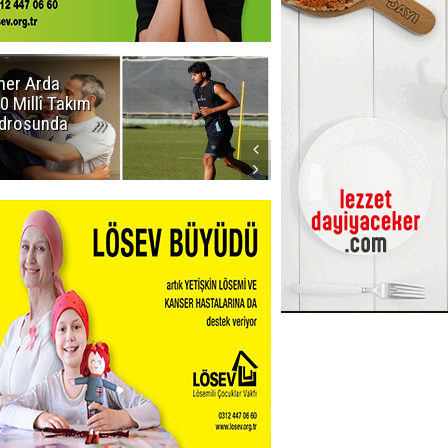
er Arda
Erzurumspor
0 Millî Takım
FK: Biraz saygı
drosunda
lütfen!