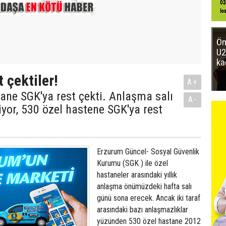
Öm
U2
ka
 çektiler!
A+
ane SGK'ya rest çekti. Anlaşma salı
A-
yor, 530 özel hastene SGK'ya rest
Erzurum Güncel- Sosyal Güvenlik
Kurumu (SGK ) ile özel
hastaneler arasındaki yıllık
anlaşma önümüzdeki hafta salı
günü sona erecek. Ancak iki taraf
arasındaki bazı anlaşmazlıklar
yüzünden 530 özel hastane 2012