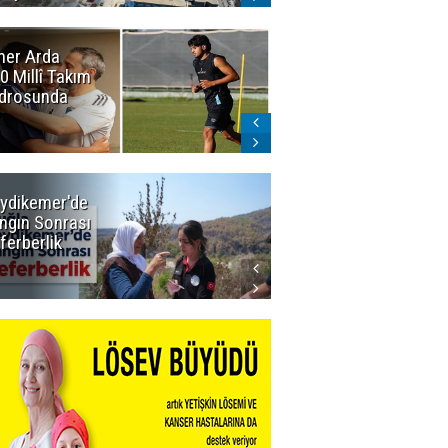
er Arda
Erzurumspor'da
0 Millî Takım
sevindiren
drosunda
gelişme:
Narıman
imzayı attı!
ydikemer'de
Muğla
ngın Sonrası
Büyükşehir
ferberlik
Tüm
İmkânlarıyla
Yangın
Sahasında