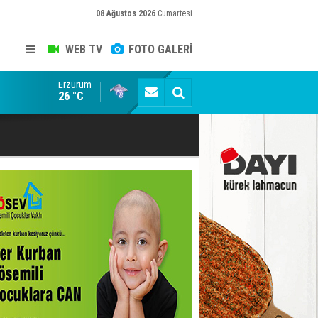
08 Ağustos 2026
Cumartesi
WEB TV
FOTO GALERİ
Erzurum
emedi!
Ömer Arda U20 Millî Takım kadrosunda
26 °C