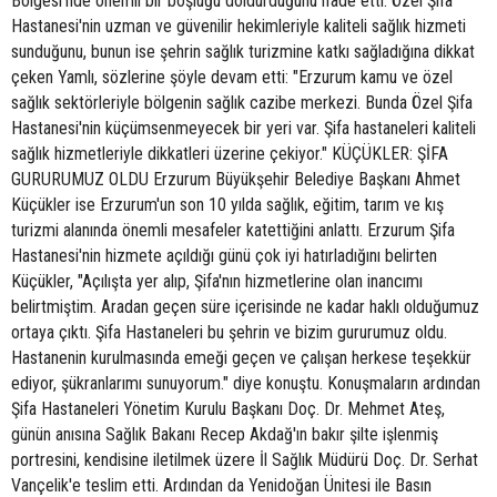
Bölgesi'nde önemli bir boşluğu doldurduğunu ifade etti. Özel Şifa
Hastanesi'nin uzman ve güvenilir hekimleriyle kaliteli sağlık hizmeti
sunduğunu, bunun ise şehrin sağlık turizmine katkı sağladığına dikkat
çeken Yamlı, sözlerine şöyle devam etti: "Erzurum kamu ve özel
sağlık sektörleriyle bölgenin sağlık cazibe merkezi. Bunda Özel Şifa
Hastanesi'nin küçümsenmeyecek bir yeri var. Şifa hastaneleri kaliteli
sağlık hizmetleriyle dikkatleri üzerine çekiyor." KÜÇÜKLER: ŞİFA
GURURUMUZ OLDU Erzurum Büyükşehir Belediye Başkanı Ahmet
Küçükler ise Erzurum'un son 10 yılda sağlık, eğitim, tarım ve kış
turizmi alanında önemli mesafeler katettiğini anlattı. Erzurum Şifa
Hastanesi'nin hizmete açıldığı günü çok iyi hatırladığını belirten
Küçükler, "Açılışta yer alıp, Şifa'nın hizmetlerine olan inancımı
belirtmiştim. Aradan geçen süre içerisinde ne kadar haklı olduğumuz
ortaya çıktı. Şifa Hastaneleri bu şehrin ve bizim gururumuz oldu.
Hastanenin kurulmasında emeği geçen ve çalışan herkese teşekkür
ediyor, şükranlarımı sunuyorum." diye konuştu. Konuşmaların ardından
Şifa Hastaneleri Yönetim Kurulu Başkanı Doç. Dr. Mehmet Ateş,
günün anısına Sağlık Bakanı Recep Akdağ'ın bakır şilte işlenmiş
portresini, kendisine iletilmek üzere İl Sağlık Müdürü Doç. Dr. Serhat
Vançelik'e teslim etti. Ardından da Yenidoğan Ünitesi ile Basın