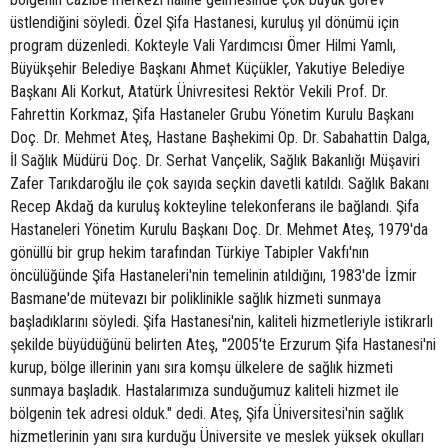
üstlendiğini söyledi. Özel Şifa Hastanesi, kuruluş yıl dönümü için
program düzenledi. Kokteyle Vali Yardımcısı Ömer Hilmi Yamlı,
Büyükşehir Belediye Başkanı Ahmet Küçükler, Yakutiye Belediye
Başkanı Ali Korkut, Atatürk Ünivresitesi Rektör Vekili Prof. Dr.
Fahrettin Korkmaz, Şifa Hastaneler Grubu Yönetim Kurulu Başkanı
Doç. Dr. Mehmet Ateş, Hastane Başhekimi Op. Dr. Sabahattin Dalga,
İl Sağlık Müdürü Doç. Dr. Serhat Vançelik, Sağlık Bakanlığı Müşaviri
Zafer Tarıkdaroğlu ile çok sayıda seçkin davetli katıldı. Sağlık Bakanı
Recep Akdağ da kuruluş kokteyline telekonferans ile bağlandı. Şifa
Hastaneleri Yönetim Kurulu Başkanı Doç. Dr. Mehmet Ateş, 1979'da
gönüllü bir grup hekim tarafından Türkiye Tabipler Vakfı'nın
öncülüğünde Şifa Hastaneleri'nin temelinin atıldığını, 1983'de İzmir
Basmane'de mütevazı bir poliklinikle sağlık hizmeti sunmaya
başladıklarını söyledi. Şifa Hastanesi'nin, kaliteli hizmetleriyle istikrarlı
şekilde büyüdüğünü belirten Ateş, "2005'te Erzurum Şifa Hastanesi'ni
kurup, bölge illerinin yanı sıra komşu ülkelere de sağlık hizmeti
sunmaya başladık. Hastalarımıza sunduğumuz kaliteli hizmet ile
bölgenin tek adresi olduk." dedi. Ateş, Şifa Üniversitesi'nin sağlık
hizmetlerinin yanı sıra kurduğu Üniversite ve meslek yüksek okulları