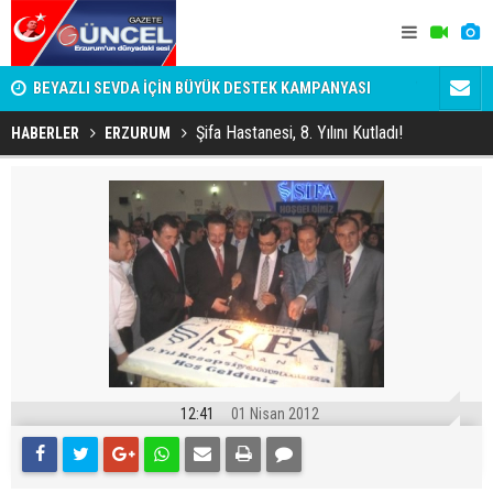
BEYAZLI SEVDA İÇİN BÜYÜK DESTEK KAMPANYASI
Türkiye'de 
BAŞLADI
TBMM Genel
Şifa Hastanesi, 8. Yılını Kutladı!
HABERLER
ERZURUM
12:41
01 Nisan 2012