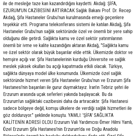
ile de mesleğe taze kan kazandırdığını kaydetti. Akdağ: ŞİFA,
EZURUM'UN CAZİBESİNİ ARTIRACAK Sağlık Bakanı Prof. Dr. Recep
Akdağ, Şifa Hastaneler Grubu'nun kurulmasında emeği geçenlere
teşekkür etti. Programa telekonferans sistemi ile katılan Akdağ, Şifa
Hastaneler Grubu'nun sağlık sektöründe özel ve önemli bir yere sahip
olduğunu dile getirdi. Sağlıkta kamu ve özel sektör yatırımlarının
önemli bir ivme ve kalite kazandığını aktaran Akdağ, "Sağlıkta kamu
ve özel sektör olarak büyük başarılar elde ettik. Ülkemizde doktor ve
hemşire açığı var. Şifa Hastanelerinin kurduğu Üniversite ve sağlık
meslek yüksek okulları bu açığı kapatmada etkili olacak. Türkiye,
sağlıkta dünyaya model ülke konumunda. Ülkemizde özel sağlık
sektöründe hizmet veren Şifa Hastaneler Grubu'nun ve Erzurum Şifa
Hastanesi'nin başarıları ile gurur duymaktayız. İran'ın Tebriz şehri ile
Erzurum arasında uçak seferleri yakında başlayacak. Bu da
Erzurum'un sağlıktaki cazibesini daha da artıracaktır. Şifa Hastanesi
sadece bölgeye değil, komşu ülkelere de verdiği sağlık hizmetleri ile
göz dolduruyor." şeklinde konuştu. YAMLI: 'ŞİFA' SAĞLIKTA
KALİTENİN ADRESİ OLDU Erzurum Vali Yardımcısı Ömer Hilmi Yamlı,
Özel Erzurum Şifa Hastanesi'nin Erzurum'da ve Doğu Anadolu