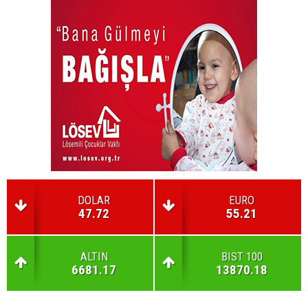
DOLAR
EURO
47.72
55.21
ALTIN
BIST 100
6681.17
13870.18