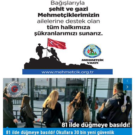
81 ilde düğmeye basıldı! Okullara 30 bin yeni güvenlik