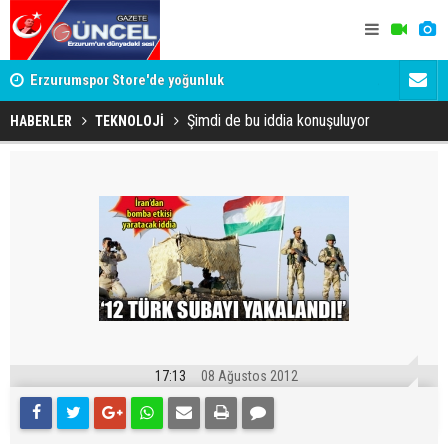
Erzurumspor Store'de yoğunluk
Adalet Bak
Böyle bir 
Şimdi de bu iddia konuşuluyor
HABERLER
TEKNOLOJİ
17:13
08 Ağustos 2012