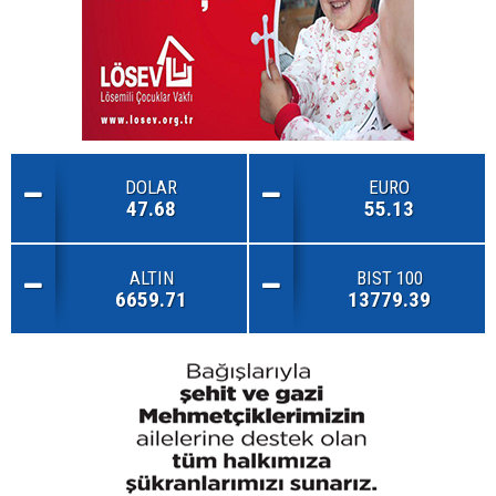
DOLAR
EURO
47.68
55.13
ALTIN
BIST 100
6659.71
13779.39