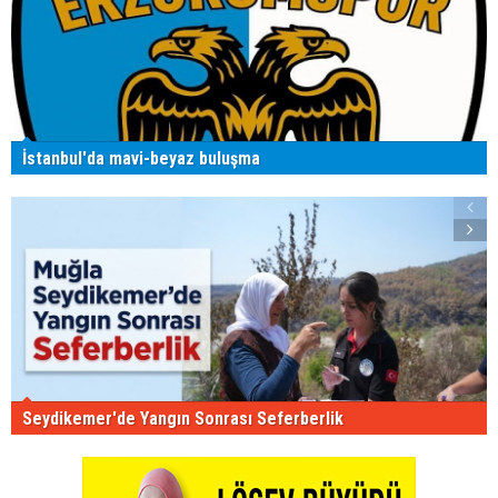
İstanbul'da mavi-beyaz buluşma
Seydikemer'de Yangın Sonrası Seferberlik