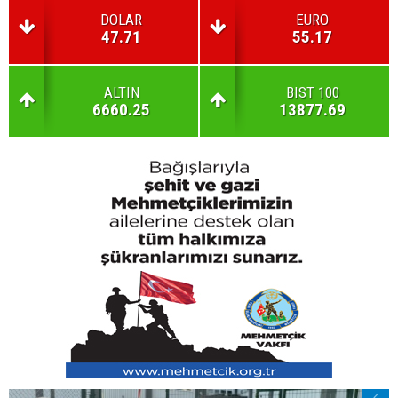
DOLAR
EURO
47.71
55.17
ALTIN
BIST 100
6660.25
13877.69