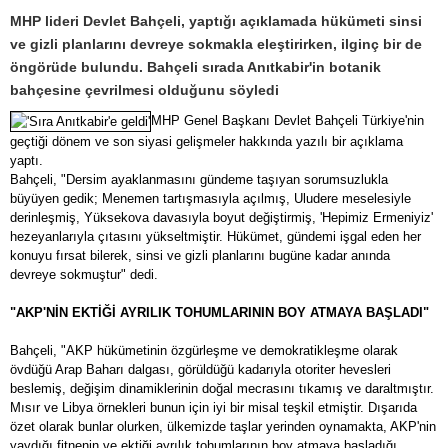
MHP lideri Devlet Bahçeli, yaptığı açıklamada hükümeti sinsi
ve gizli planlarını devreye sokmakla eleştirirken, ilginç bir de
öngörüde bulundu. Bahçeli sırada Anıtkabir'in botanik
bahçesine çevrilmesi olduğunu söyledi
MHP Genel Başkanı Devlet Bahçeli Türkiye'nin
geçtiği dönem ve son siyasi gelişmeler hakkında yazılı bir açıklama
yaptı.
Bahçeli, "Dersim ayaklanmasını gündeme taşıyan sorumsuzlukla
büyüyen gedik; Menemen tartışmasıyla açılmış, Uludere meselesiyle
derinleşmiş, Yüksekova davasıyla boyut değiştirmiş, 'Hepimiz Ermeniyiz'
hezeyanlarıyla çıtasını yükseltmiştir. Hükümet, gündemi işgal eden her
konuyu fırsat bilerek, sinsi ve gizli planlarını bugüne kadar anında
devreye sokmuştur" dedi.
"AKP'NİN EKTİĞİ AYRILIK TOHUMLARININ BOY ATMAYA BAŞLADI"
Bahçeli, "AKP hükümetinin özgürleşme ve demokratikleşme olarak
övdüğü Arap Baharı dalgası, görüldüğü kadarıyla otoriter hevesleri
beslemiş, değişim dinamiklerinin doğal mecrasını tıkamış ve daraltmıştır.
Mısır ve Libya örnekleri bunun için iyi bir misal teşkil etmiştir. Dışarıda
özet olarak bunlar olurken, ülkemizde taşlar yerinden oynamakta, AKP'nin
yaydığı fitnenin ve ektiği ayrılık tohumlarının boy atmaya başladığı