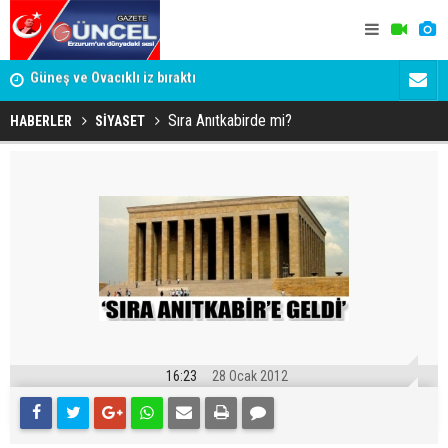
BEYAZLI SEVDA İÇİN BÜYÜK DESTEK KAMPANYASI
Türkiye'de 
BAŞLADI
TBMM Genel
Sıra Anıtkabirde mi?
HABERLER
SİYASET
16:23
28 Ocak 2012