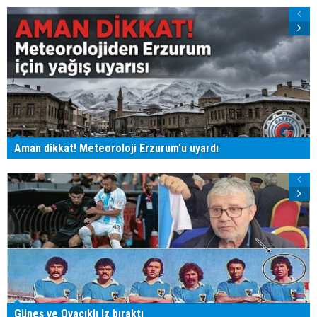
Aman dikkat! Meteoroloji Erzurum'u uyardı
Güneş ve Ovacıklı iz bıraktı