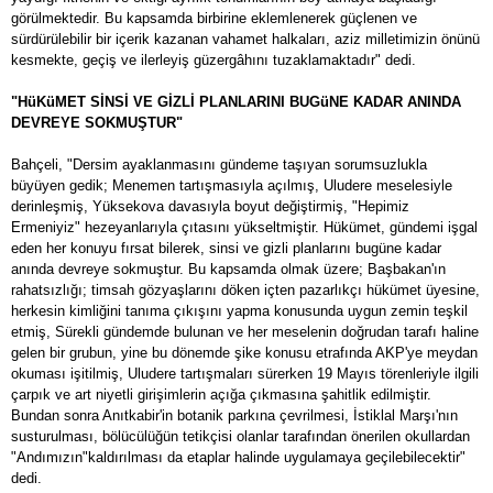
görülmektedir. Bu kapsamda birbirine eklemlenerek güçlenen ve
sürdürülebilir bir içerik kazanan vahamet halkaları, aziz milletimizin önünü
kesmekte, geçiş ve ilerleyiş güzergâhını tuzaklamaktadır" dedi.
"HüKüMET SİNSİ VE GİZLİ PLANLARINI BUGüNE KADAR ANINDA
DEVREYE SOKMUŞTUR"
Bahçeli, "Dersim ayaklanmasını gündeme taşıyan sorumsuzlukla
büyüyen gedik; Menemen tartışmasıyla açılmış, Uludere meselesiyle
derinleşmiş, Yüksekova davasıyla boyut değiştirmiş, "Hepimiz
Ermeniyiz" hezeyanlarıyla çıtasını yükseltmiştir. Hükümet, gündemi işgal
eden her konuyu fırsat bilerek, sinsi ve gizli planlarını bugüne kadar
anında devreye sokmuştur. Bu kapsamda olmak üzere; Başbakan'ın
rahatsızlığı; timsah gözyaşlarını döken içten pazarlıkçı hükümet üyesine,
herkesin kimliğini tanıma çıkışını yapma konusunda uygun zemin teşkil
etmiş, Sürekli gündemde bulunan ve her meselenin doğrudan tarafı haline
gelen bir grubun, yine bu dönemde şike konusu etrafında AKP'ye meydan
okuması işitilmiş, Uludere tartışmaları sürerken 19 Mayıs törenleriyle ilgili
çarpık ve art niyetli girişimlerin açığa çıkmasına şahitlik edilmiştir.
Bundan sonra Anıtkabir'in botanik parkına çevrilmesi, İstiklal Marşı'nın
susturulması, bölücülüğün tetikçisi olanlar tarafından önerilen okullardan
"Andımızın"kaldırılması da etaplar halinde uygulamaya geçilebilecektir"
dedi.