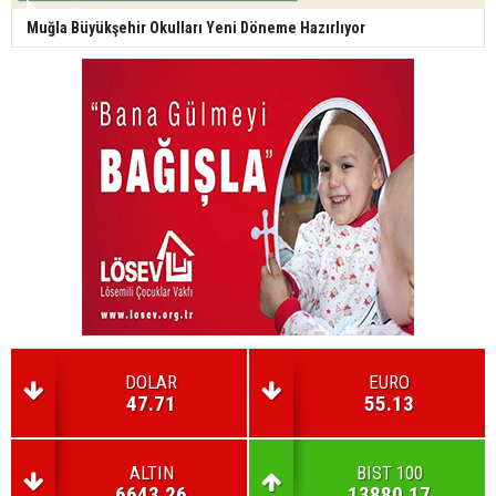
Muğla Büyükşehir Okulları Yeni Döneme Hazırlıyor
DOLAR
EURO
47.71
55.13
ALTIN
BIST 100
6643.26
13880.17