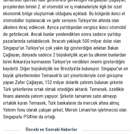
projelerden birinin 2. el otomobil ve iş makineleriyle ilgili bir özel
ekonomik bölge oluşturmak olduğunu açıkladı. Bu bölgede ikinci el
otomobiller toplanacak ve gelir seviyesi Türkiye'nin altında olan
ülkelere ihraç edilecek. Ayrıca yurtdışından vergisiz ikinci otomobil
de getirilecek. Ancak bunlar yenilendikten sonra sadece yurtdışı
pazarlarında satılabilecek. İhracatı yaklaşık 500 milyar dolar olan
Singapur'un Türkiye'ye çok yakın ilgi gösterdiğini anlatan Bakan
Çağlayan, dünyada sadece 2 büyükelçilik açan bu ülkenin bunlardan
birini Ankara'ya kurmasının Türkiye'ye verdikleri önemi gösterdiğini
kaydetti. Diğer büyükelçilik ise Brezilya'da bulunuyor. Singapur'un en
büyük şirketlerinden Temasek'in üst yöneticileriyle özel görüşme
yapan Zafer Çağlayan, 152 milyar dolarlık yatırımı bulunan şirketin
Türk şirketlerine ortak olmak istediğini aktardı. Temesek, özellikle
finans alanında yatırım yapıyor. Şirketin tamamını satın almayıp
ortaklık kuran Temasek, Türk bankalarını da mercek altına almış.
Yatırım fonu olarak çalışan şirket, Mersin Limanı'nın işletmecisi olan
Singapurlu PSA'nın da ortağı.
Önceki ve Sonraki Haberler