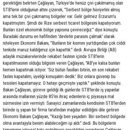
gerektiğini belirten Çağlayan, Türkiye'de henüz çivi çakılmamış olan
STB'lerin olduğunun altını çizerek, "Serbest bölge hüviyetini almış
ama tek bir çivi çakmamış bölgeler var. Gelir gelmez Erzurum'u
kapatmıştım. Şimdi de Rize serbest ticaret bölgesini kapatıyorum.
Bunları özel ekonomik bölge yapısına çevireceğiz." diye konuştu.
Buradaki durumu en hafifinden 'devletin parasını çalmak' olarak
niteleyen Ekonomi Bakanı, "Bunların bir kısmını yurtdışından çok ciddi
tenkide maruz kaldığımız için kapattık." dedi. Avrupa Birliği (AB)
adaylık müzakerelerinde rekabet faslının içinde STB'lerin
kapatılmasının olduğu bilgisini veren Çağlayan, "AB'ye kalsa bunları
hemen kapatmak istiyor. 'Siz bütün fasılları bitirin, en son rekabet
faslını kapatalım, üyeliği konuşalım dedik.' Biz onlara güvenip bu
tesisleri kapatamayız. O hatayı geçmişte yaptık." şeklinde konuştu.
Bakan Çağlayan, göreve geldiği ilk günlerde STB'lerde iş yapanlar
arasında mallarının yüzde 85'ini ihraç edenlerin iç piyasaya mal
sürmesine izin vermişti. Sanayici zamanlarında kendisinin STB'lerden
birinde iş yapan bir firma tarafından mağdur edildiğini dile getiren
Ekonomi Bakanı Çağlayan, "Kazığı ben yaşadım. Biri serbest bölgede
olma avantajıyla benim alabileceğim işi aldı." dedi. Bu bölgelerin
tamamının işlevsel hale getirilmesi gerektiğini vurgulayan Çağlayan,