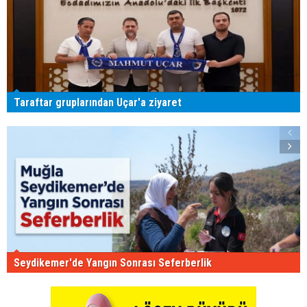
Taraftar gruplarından Uçar'a ziyaret
Seydikemer'de Yangın Sonrası Seferberlik