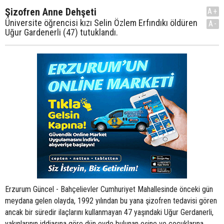
Şizofren Anne Dehşeti
A+
Üniversite öğrencisi kızı Selin Özlem Erfındıkı öldüren
A-
Uğur Gardenerli (47) tutuklandı.
Erzurum Güncel - Bahçelievler Cumhuriyet Mahallesinde önceki gün
meydana gelen olayda, 1992 yılından bu yana şizofren tedavisi gören
ancak bir süredir ilaçlarını kullanmayan 47 yaşındaki Uğur Gerdanerli,
yakınlarının iddiasına göre dün evde bulunan eşine ve çocuklarına