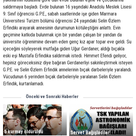
saldırmaya başladı. Evde bulunan 16 yaşındaki Anadolu Meslek Lisesi
9. Sınıf öğrencisi G.P.E., sabah saatlerinde işe giden Marmara
Üniversitesi Turizm bölümü öğrencisi 24 yaşındaki Selin Özlem
Erfındıkı arayarak annesinin durumunun kötüleştiğini anlattı. Evin
geçimine katkıda bulunmak için bir yandan çalışan bir yandan da
üniversite öğrenimine devam eden genç kız apar topar eve geldi. Su
içeceğini söyleyerek mutfağa giden Uğur Gerdaner, aldığı bıçakla
eski eşi Mustafa Erfındıka saldırmak istedi. Himmet Efendi geliyor,
hepiniz göreceksiniz diye bağıran Gerdanerliyi sakinleştirmek isteyen
G.P.E. ve Selin Özlem Erfındık annelerinin bıçak darbeleriyle yaralandı.
Vücudunun 6 yerinden bıçak darbeleriyle yaralanan Selin Özlem
Erfındık, kurtarılamadı.
Önceki ve Sonraki Haberler
5 kurmay öldürüldü
Servet Bağışladılar!