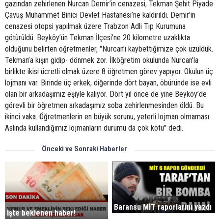
gazından zehirlenen Nurcan Demir’in cenazesi, Tekman Şehit Piyade
Çavuş Muhammet Binici Devlet Hastanesi’ne kaldırıldı. Demir’in
cenazesi otopsi yapılmak üzere Trabzon Adli Tıp Kurumuna
götürüldü. Beyköy’ün Tekman İlçesi’ne 20 kilometre uzaklıkta
olduğunu belirten öğretmenler, "Nurcan’ı kaybettiğimize çok üzüldük.
Tekman’a kışın gidip- dönmek zor. İlköğretim okulunda Nurcan’la
birlikte ikisi ücretli olmak üzere 8 öğretmen görev yapıyor. Okulun üç
lojmanı var. Birinde üç erkek, diğerinde dört bayan, öbüründe ise evli
olan bir arkadaşımız eşiyle kalıyor. Dört yıl önce de yine Beyköy’de
görevli bir öğretmen arkadaşımız soba zehirlenmesinden öldü. Bu
ikinci vaka. Öğretmenlerin en büyük sorunu, yeterli lojman olmaması.
Aslında kullandığımız lojmanların durumu da çök kötü" dedi.
Önceki ve Sonraki Haberler
Baransu MİT raporlarını yazdı
İşte beklenen haber!