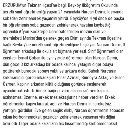
ERZURUM’un Tekman İlçesi’ne bağlı Beyköy İlköğretim Okulu’nda
ücretli sınıf öğretmenliği yapan 21 yaşındaki Nurcan Demir, lojmanda
sobadan zehirlenerek yaşamını yitirdi. Beyköy'de 4 yıl önce de başka
bir öğretmenin soba gazından zehirlenerek hayatını kaybettiği
öğrenildi.Afyon Kocatepe Üniversitesi’nden mezun olan ve
memleketi Manisa’dan gelerek geçen Ekim ayında Tekman İlçesi’ne
bağlı Beyköy’de ücretli sınıf öğretmenliğine başlayan Nurcan Demir, 3
öğretmen arkadaşı ile okula ait lojmana yerleşti. Sınıf öğretmeni olan
eniştesi İsmail Çoban ile aynı yerde öğretmen olan Nurcan Demir,
dün gece 3 kız arkadaşı bir odada kalınca, yatağını diğer odaya
götürerek buradaki sobayı yaktı ve uykuya daldı. Sabah Nurcan’ın
kalkmadığını gören arkadaşları Pınar Azman, Sümeyra Aktaş ve Gülen
Özmen, kapının arkadan kilitli olduğunu görünce seslenerek
uyandırmak istedi. Ancak bağırıp, vurmalarına rağmen kapının
açılmaması üzerine, erkek meslektaşlarına haber verdiler. Erkek
öğretmenler kapıyı kırarak açtı ve Nurcan Demir’in hareketsiz
yattığını gördüler. Eve gelen sağlık ekibi, Nurcan öğretmenin sobadan
çıkan korbonmonoksit gazından zehirlenerek yaşamını yitirdiğini
belirledi. Diğer odada kalanların hiç hissetmediği karbonmonoksit