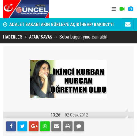
i
ADALET BAKANI AKIN GÜRLEK'E AÇIK İHBAR! BAKIRCI'YI
Bala İkra'y
KİM KORUYOR?
Soba bugün yine can aldı!
HABERLER
AFAD/ SAVAŞ
13:26
02 Ocak 2012