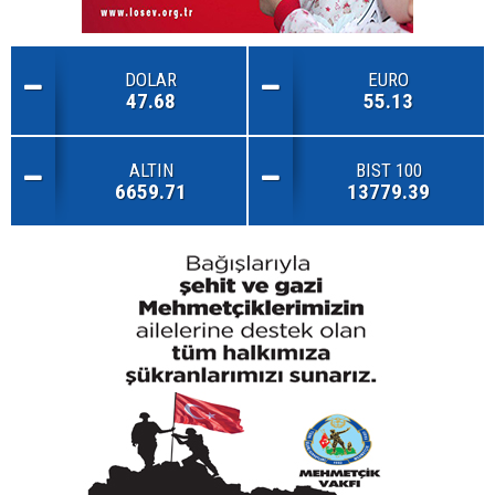
DOLAR
EURO
47.68
55.13
ALTIN
BIST 100
6659.71
13779.39