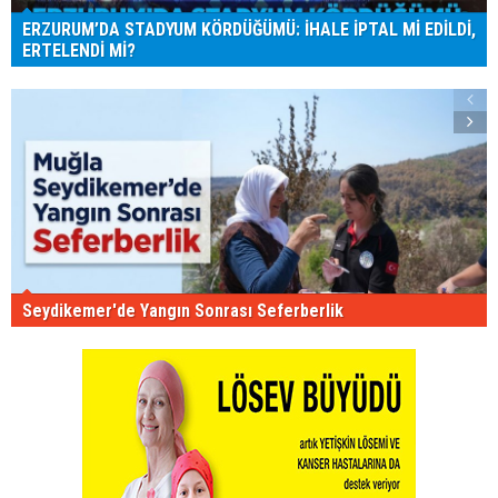
ERZURUM’DA STADYUM KÖRDÜĞÜMÜ: İHALE İPTAL Mİ EDİLDİ,
ERTELENDİ Mİ?
Seydikemer'de Yangın Sonrası Seferberlik