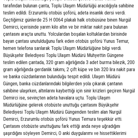
tarafından bulunan çanta, Toplu Ulaşım Müdürlüğü aracılığıyla sahibine
teslim edildi. Erzurumlu otobüs şoförü, adeta insanlık dersi verdi.
Geçtiğimiz günlerde 25 H 0064 plakalı halk otobüsüne binen Nurgül
Demirci, içerisinde yarım kilo altın ve bir miktar nakit para bulunan
çantasını araçta unuttu. Yolculardan boşalan koltuklardan birisinde
bayan çantası unutulduğunu fark eden otobüs şoförü Yunus Temur,
hemen telefona sarılarak Toplu Ulaşım Müdürlüğüne bilgi verdi.
Büyükşehir Belediyesi Toplu Ulaşım Müdürü Muhyettin Güngene
teslim edilen çantada, 320 gram ağırlığında 3 adet burma bilezik, 200
gram ağırlığında gerdanlık takımı, 2 çift küpe ve bin 320 lira nakit para
ve banka cüzdanlarının bulunduğu tespit edildi. Ulaşım Müdürü
Güngen, banka cüzdanlarındaki bilgilerden yola çıkarak çantanın
sahibine ulaşırken, altınlarını kaybettiği için sinir krizleri geçiren Nurgül
Demirci ise, sevinçten adeta havalara uçtu. Toplu Ulaşım
Müdürlüğüne gelerek otobüste unuttuğu çantasını Büyükşehir
Belediyesi Toplu Ulaşım Müdürü Güngenden teslim alan Nurgül
Demirci, Erzurumlu otobüs şoförü Yunus Temura teşekkür etti.
Çantasını otobüste unuttuğunu fark ettiği anda neye uğradığını
şaşırdığını söyleyen Demirci, O anki duygularımı ve hissettiklerimi