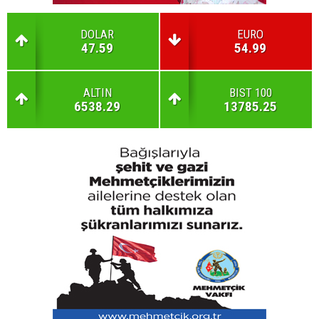
DOLAR
EURO
47.59
54.99
ALTIN
BIST 100
6538.29
13785.25