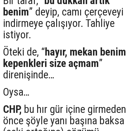
Bir taraf, “
bu dükkan artık
benim
” deyip, camı çerçeveyi
indirmeye çalışıyor. Tahliye
istiyor.
Öteki de, “
hayır, mekan benim
kepenkleri size açmam
”
direnişinde…
Oysa…
CHP,
bu hır gür içine girmeden
önce şöyle yanı başına baksa