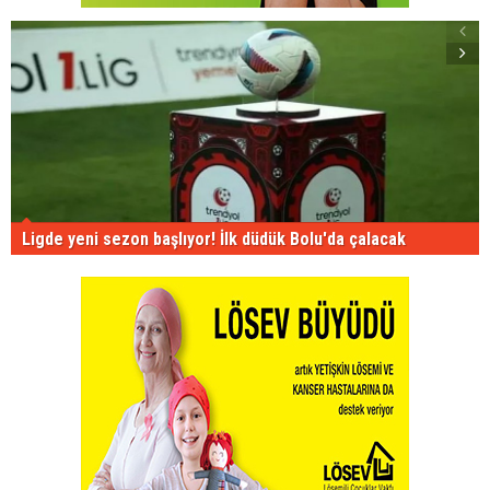
Ligde yeni sezon başlıyor! İlk düdük Bolu'da çalacak