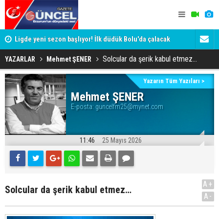
a!
Ligde yeni sezon başlıyor! İlk düdük Bolu'da çalacak
Eski Vali T
Valisini d
​​​​​​​Solcular da şerik kabul etmez…
YAZARLAR
Mehmet ŞENER
Yazarın Tüm Yazıları >
Mehmet ŞENER
E-posta:
guncelfm25@mynet.com
11:46
25 Mayıs 2026
A+
​​​​​​​Solcular da şerik kabul etmez…
A-