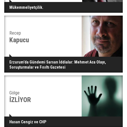
Mükemmeliyetçilik.
Recep
Kapucu
Erzurum’da Gündemi Sarsan İddialar: Mehmet Aca Olayı,
Soruşturmalar ve Fısıltı Gazetesi
Gölge
İZLİYOR
Hasan Cengiz ve CHP