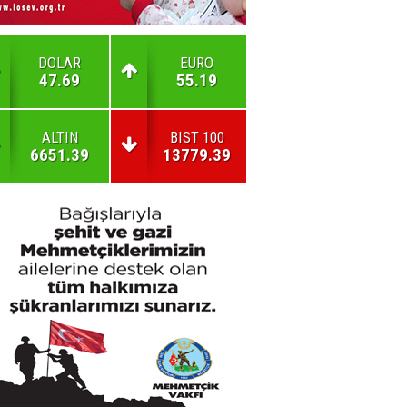
DOLAR
EURO
47.69
55.19
ALTIN
BIST 100
6651.39
13779.39