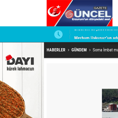
Merhum Uykusuz'un adı 
HABERLER
GÜNDEM
Soma İmbat mad