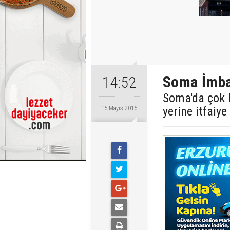
Soma İmbat
14:52
Soma'da çok 
yerine itfaiy
15 Mayıs 2015