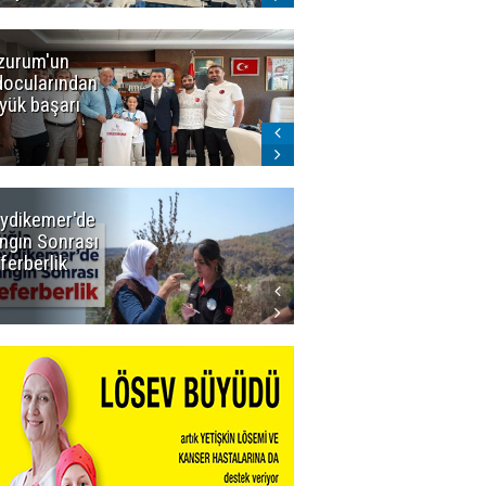
zurum'un
Amar süper
docularından
ligi seviyor!
yük başarı
ydikemer'de
Muğla
ngın Sonrası
Büyükşehir
ferberlik
Tüm
İmkânlarıyla
Yangın
Sahasında