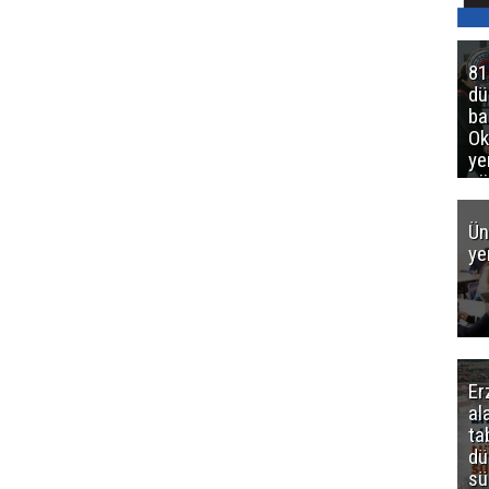
81
d
ba
Ok
ye
gö
Ün
ye
Er
al
ta
dü
sü