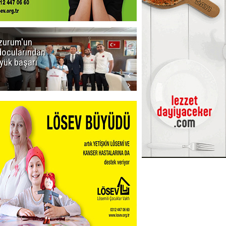
zurum'un
Amar süper
docularından
ligi seviyor!
yük başarı