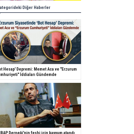
ategorideki Diğer Haberler
ot Hesap' Depremi: Memet Aca ve "Erzurum
mhuriyeti" İddiaları Gündemde
BAP Derneği'nin feshi için kayyum atandı