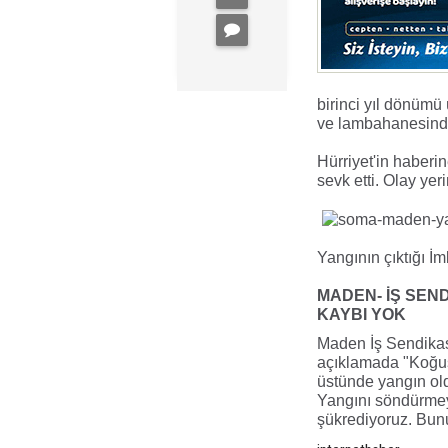
birinci yıl dönümü
ve lambahanesinde ç
Hürriyet'in haberin
sevk etti. Olay yer
Yangının çıktığı
İm
MADEN- İŞ SEN
KAYBI YOK
Maden İş Sendikası
açıklamada "Koğuş
üstünde
yangın
ol
Yangını söndürmeye
şükrediyoruz. Bun