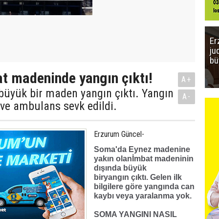
Er
ju
bü
 madeninde yangın çıktı!
A+
büyük bir maden yangın çıktı. Yangın
A-
e ve ambulans sevk edildi.
Erzurum Güncel-
Soma'da Eynez madenine
yakın olan
İmbat
madeninin
dışında büyük
bir
yangın
çıktı. Gelen ilk
bilgilere göre yangında can
kaybı veya yaralanma yok.
SOMA YANGINI NASIL