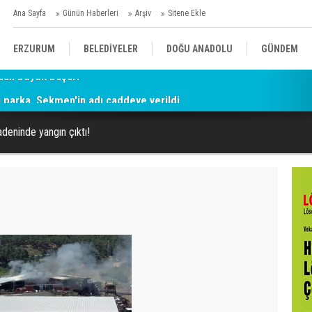
Ana Sayfa
Günün Haberleri
Arşiv
Sitene Ekle
ERZURUM
BELEDİYELER
DOĞU ANADOLU
GÜNDEM
parka, Sekmen'in adı caddeye verildi
SİYASET
AFAD/ SAVAŞ
SPOR
eninde yangın çıktı!
KÜLTÜR/SANAT//MAĞAZİN
BODRUM