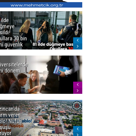
 ilde
Erzurum'da
üğmeye
Kürekle
sıldı!
işlenen
ullara 30 bin
vahşette karar
ni güvenlik
kesinleşti!
revlisi
Yargıtay
cezaları onadı
iversitelerde
Başkan
ni dönem
Sekmen'den
Tercih
Döneminde
Erzurum
Vurgusu
zincan'da
Meteoroloji
arm veren
uyardı!
blo! Nüfus
Doğu'ya yaz
şüşü
gelmeyecek
rüyor