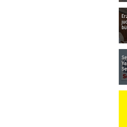
Er
ju
bü
Se
Ya
Se