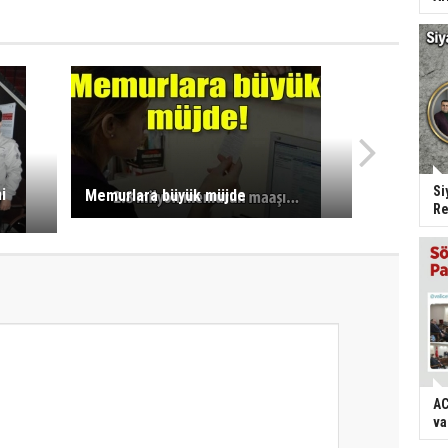
Si
i
Memurlara büyük müjde
Re
AC
va