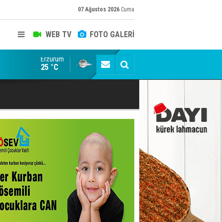
07 Ağustos 2026
Cuma
WEB TV
FOTO GALERİ
Erzurum
Konuşanlar'a katıldı, söyledikleri başına iş açtı! Göza
25 °C