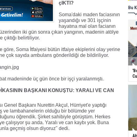
çIKTI?
Bu K
Soma'daki
maden
faciasının
yaşandığı ve 301 işçinin
hayatına mal olan facianın
 üzerinden iki gün sonra çıkan yangının, madenin atölye
ıktığı belirtiliyor.
e göre, Soma İtfaiyesi bütün itfaiye ekiplerini olay yerine
ine çok sayıda ambulans gönderildiği de bildiriliyor.
'B
Cu
bat
madeninde üç gün önce bir işçi yaralanmıştı.
DİKASININ BAŞKANI KONUŞTU: YARALI VE CAN
 Genel Başkanı Nurettin Akçul, Hürriyet'e yaptığı
 ve lambahanelerin olduğu bir bölümde yer
duğunu öğrendik. Şirket sahibiyle görüştüm. Herkes
 çalışıyor şu anda. Yaralı ve can kaybı yok. Buna
unla geçmiş olsun diyoruz" dedi.
AH