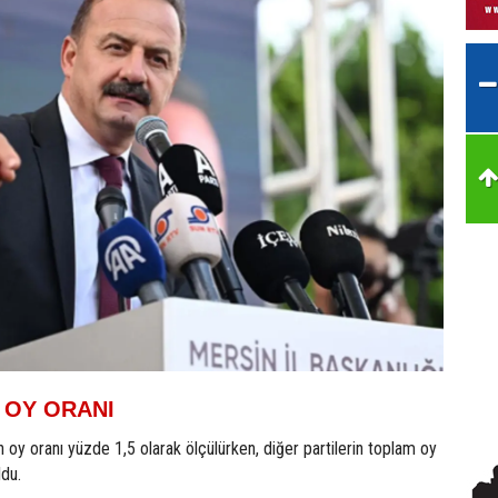
I OY ORANI
in oy oranı yüzde 1,5 olarak ölçülürken, diğer partilerin toplam oy
ldu.