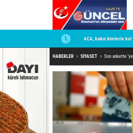
mesi için firmaya resmi talimat
ACA, bakın kimlerle kol 
HABERLER
SİYASET
Son ankette 'yeni