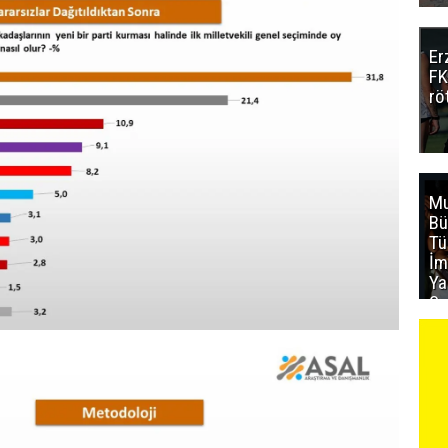
Er
FK
rö
Mu
Bü
T
İm
Ya
Sa