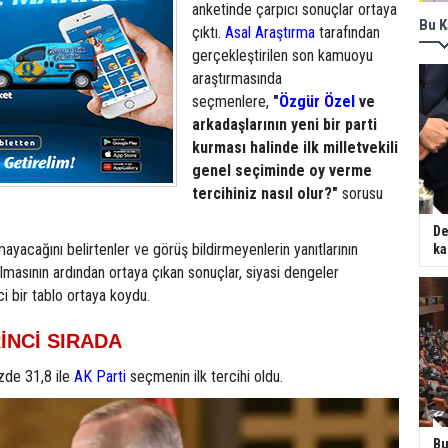
anketinde çarpıcı sonuçlar ortaya
Bu K
çıktı.
Asal Araştırma
tarafından
gerçekleştirilen son kamuoyu
araştırmasında
seçmenlere,
"
Özgür Özel
ve
arkadaşlarının yeni bir parti
kurması halinde ilk milletvekili
genel seçiminde oy verme
tercihiniz nasıl olur?"
sorusu
De
mayacağını belirtenler ve görüş bildirmeyenlerin yanıtlarının
ka
ılmasının ardından ortaya çıkan sonuçlar, siyasi dengeler
ci bir tablo ortaya koydu.
RİNCİ SIRADA
zde 31,8 ile
AK Parti
seçmenin ilk tercihi oldu.
Bu