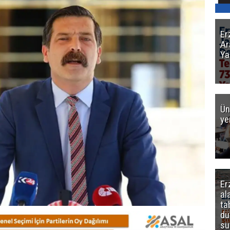
Er
Ar
Ya
Ün
ye
Er
al
ta
dü
sü