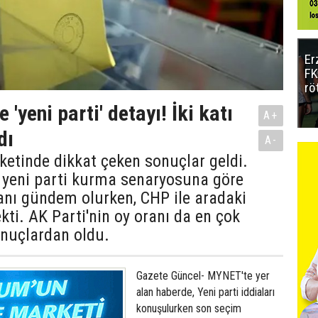
Er
FK
rö
 'yeni parti' detayı! İki katı
A+
dı
A-
etinde dikkat çeken sonuçlar geldi.
n yeni parti kurma senaryosuna göre
anı gündem olurken, CHP ile aradaki
ekti. AK Parti'nin oy oranı da en çok
nuçlardan oldu.
Gazete Güncel- MYNET'te yer
alan haberde, Yeni parti iddiaları
konuşulurken son seçim