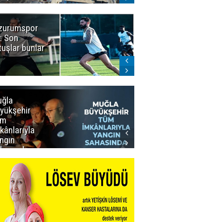
zurumspor
Naruman'dan
: Son
sempatik
tuşlar bunlar
mesaj
ğla
Muğla
yükşehir
Büyükşehir’den
üm
Personeline
kânlarıyla
Rekor
ngın
Promosyon
hasında