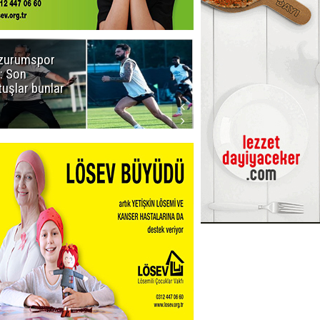
zurumspor
Naruman'dan
: Son
sempatik
tuşlar bunlar
mesaj