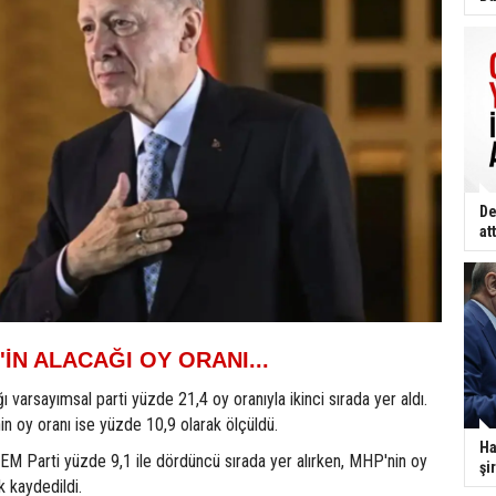
De
att
İN ALACAĞI OY ORANI...
 varsayımsal parti yüzde 21,4 oy oranıyla ikinci sırada yer aldı.
nin oy oranı ise yüzde 10,9 olarak ölçüldü.
Ha
EM Parti yüzde 9,1 ile dördüncü sırada yer alırken, MHP'nin oy
şi
k kaydedildi.