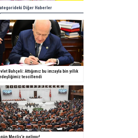
ategorideki Diğer Haberler
vlet Bahçeli: Attığımız bu imzayla bin yıllık
rdeşliğimiz tescillendi
gün Meclis'e geliyor!