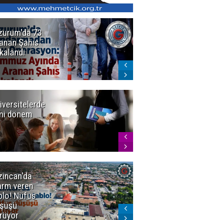
zurum'da 73
Bakan Gürlek
anan Şahıs
duyurdu! 7
kalandı
şirkete
kayyum atandı,
72 şüpheli
gözaltına
alındı
iversitelerde
Başkan
ni dönem
Sekmen'den
Tercih
Döneminde
Erzurum
Vurgusu
zincan'da
Meteoroloji
arm veren
uyardı!
blo! Nüfus
Doğu'ya yaz
şüşü
gelmeyecek
rüyor