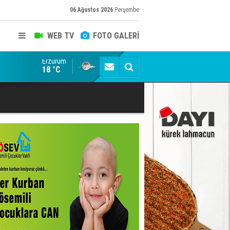
06 Ağustos 2026
Perşembe
WEB TV
FOTO GALERİ
Erzurum
Erzurumspor FK: Son rötuşlar bunlar
18 °C