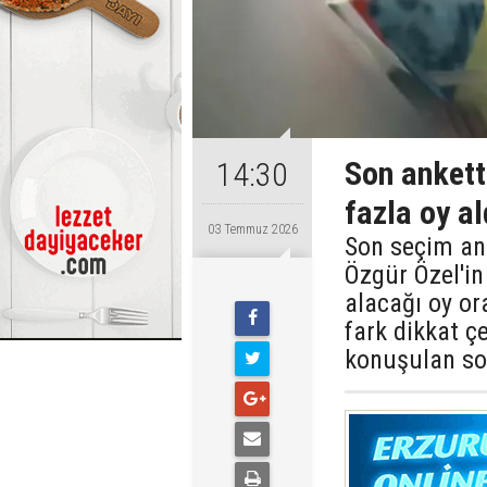
Son ankette
14:30
fazla oy al
03 Temmuz 2026
Son seçim ank
Özgür Özel'i
alacağı oy or
fark dikkat ç
konuşulan so