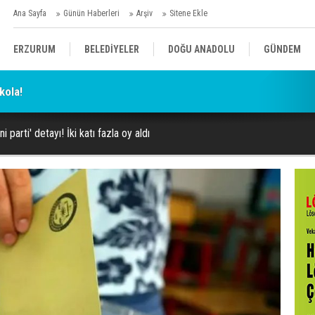
Ana Sayfa
Günün Haberleri
Arşiv
Sitene Ekle
ERZURUM
BELEDİYELER
DOĞU ANADOLU
GÜNDEM
kola!
SİYASET
AFAD/ SAVAŞ
SPOR
 parti' detayı! İki katı fazla oy aldı
KÜLTÜR/SANAT//MAĞAZİN
BODRUM