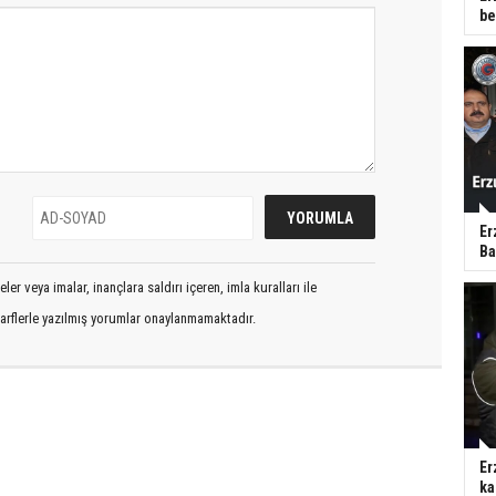
be
Er
Ba
er veya imalar, inançlara saldırı içeren, imla kuralları ile
arflerle yazılmış yorumlar onaylanmamaktadır.
Er
ka