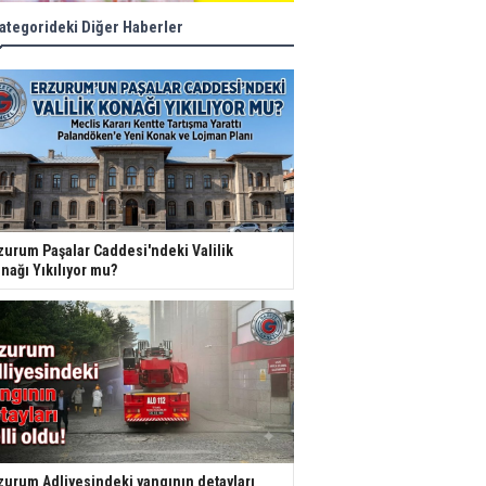
ategorideki Diğer Haberler
zurum Paşalar Caddesi'ndeki Valilik
nağı Yıkılıyor mu?
zurum Adliyesindeki yangının detayları