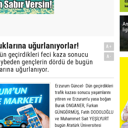
Am
li
uklarına uğurlanıyorlar!
A+
n geçirdikleri feci kaza sonucu
A-
kaybeden gençlerin dördü de bugün
arına uğurlanıyor.
Erzurum Güncel- Dün geçirdikleri
trafik kazası sonucu yaşamlarını
yitiren ve Erzurum’u yasa boğan
Burak ONGANER, Furkan
GÜNGÖRMÜŞ, Fatih DODOLOĞLU
ve Muhammet Sait YEŞİLYURT
bugün Atatürk Üniversitesi