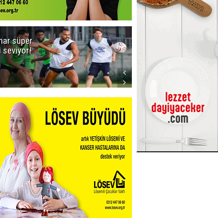
ar süper
Dadaş'a Milli
gi seviyor!
Piyango!