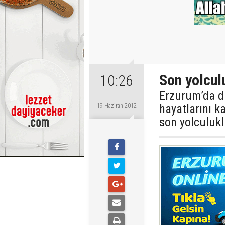
Son yolcul
10:26
Erzurum’da dü
hayatlarını 
19 Haziran 2012
son yolculukl