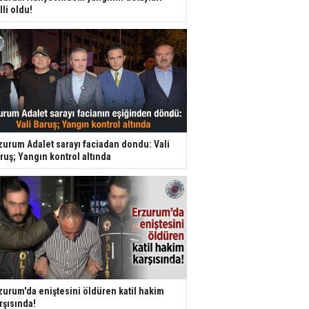
lli oldu!
zurum Adalet sarayı faciadan dondu: Vali
ruş; Yangın kontrol altında
zurum'da eniştesini öldüren katil hakim
rşısında!