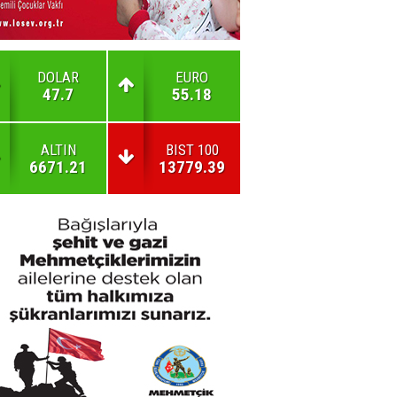
DOLAR
EURO
47.7
55.18
ALTIN
BIST 100
6671.21
13779.39