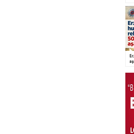
Er
aş