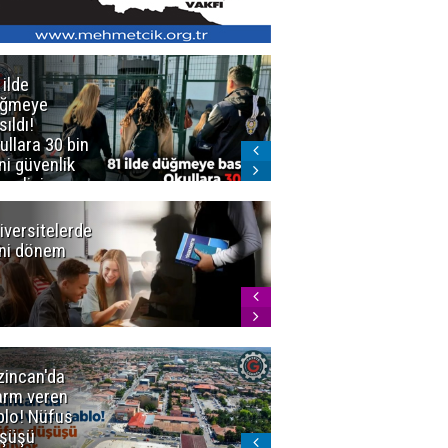
 ilde
Erzurum'da
üğmeye
Kürekle
sıldı!
işlenen
ullara 30 bin
vahşette karar
ni güvenlik
kesinleşti!
revlisi
Yargıtay
cezaları onadı
iversitelerde
Başkan
ni dönem
Sekmen'den
Tercih
Döneminde
Erzurum
Vurgusu
zincan'da
Meteoroloji
arm veren
uyardı!
blo! Nüfus
Doğu'ya yaz
şüşü
gelmeyecek