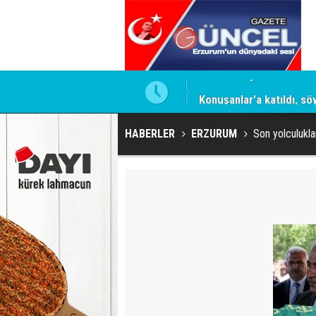
i
Konuşanlar'a katıldı, söy
HABERLER
ERZURUM
Son yolculuklar