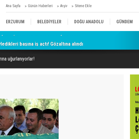
Ana Sayfa
Günün Haberleri
Arşiv
Sitene Ekle
ERZURUM
BELEDİYELER
DOĞU ANADOLU
GÜNDEM
ledikleri başına iş açtı! Gözaltına alındı
SİYASET
AFAD/ SAVAŞ
SPOR
ına uğurlanıyorlar!
KÜLTÜR/SANAT//MAĞAZİN
BODRUM