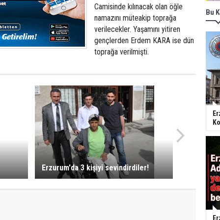
Camisinde kılınacak olan öğle
Bu K
namazını müteakip toprağa
verilecekler. Yaşamını yitiren
gençlerden Erdem KARA ise dün
toprağa verilmişti.
Er
Ko
Erzurum'da 3 kişiyi sevindirdiler!
Er