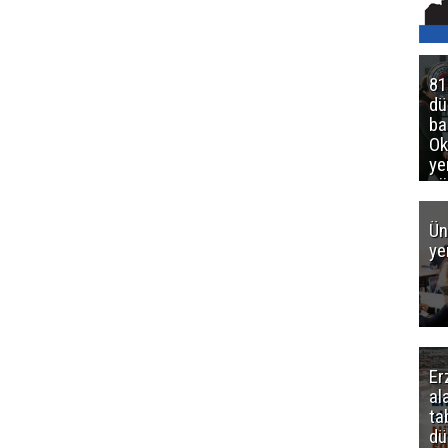
81
d
ba
Ok
ye
gö
Ün
ye
Er
al
ta
dü