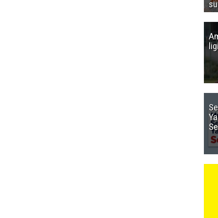
sü
Am
li
Se
Ya
Se