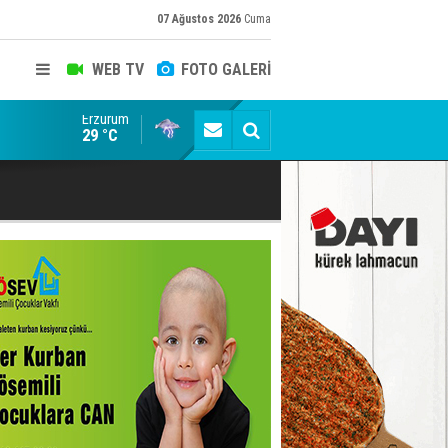
07 Ağustos 2026
Cuma
WEB TV
FOTO GALERİ
Erzurum
ADALET BAKANI AKIN GÜRLEK'E AÇIK İHBAR! BAKIRC
29 °C