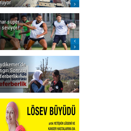
rüyor
ar süper
Dadaş'a Milli
gi seviyor!
Piyango!
ydikemer'de
Muğla
ngın Sonrası
Büyükşehir
ferberlik
Tüm
İmkânlarıyla
Yangın
Sahasında