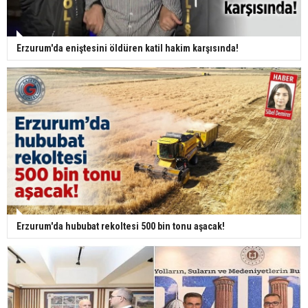
Erzurum'da eniştesini öldüren katil hakim karşısında!
Erzurum'da hububat rekoltesi 500 bin tonu aşacak!