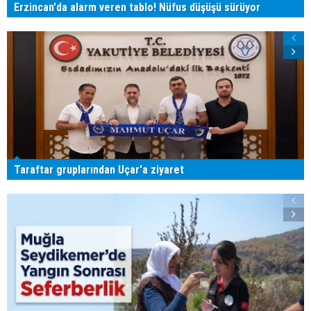
Erzincan'da alarm veren tablo! Nüfus düşüşü sürüyor
Taraftar gruplarından Uçar'a ziyaret