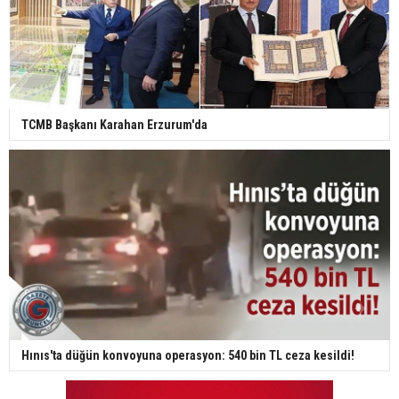
TCMB Başkanı Karahan Erzurum'da
Hınıs'ta düğün konvoyuna operasyon: 540 bin TL ceza kesildi!