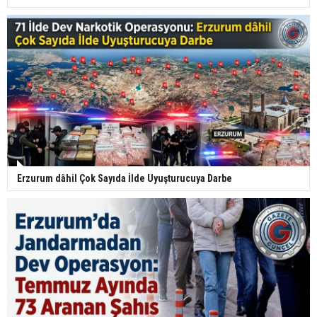
Erzurum dâhil Çok Sayıda İlde Uyuşturucuya Darbe