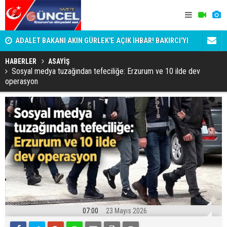
i
ADALET BAKANI AKIN GÜRLEK'E AÇIK İHBAR! BAKIRCI'YI
Bala İkra'y
KİM KORUYOR?
HABERLER
ASAYİŞ
Sosyal medya tuzağından tefeciliğe: Erzurum ve 10 ilde dev
operasyon
07:00
23 Mayıs 2026