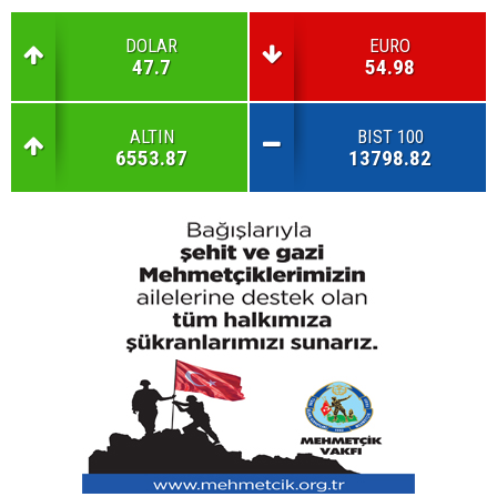
DOLAR
EURO
47.7
54.98
ALTIN
BIST 100
6553.87
13798.82