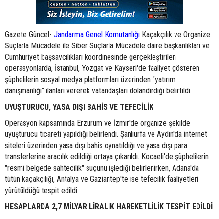
Gazete Güncel-
Jandarma Genel Komutanlığı
Kaçakçılık ve Organize
Suçlarla Mücadele ile Siber Suçlarla Mücadele daire başkanlıkları ve
Cumhuriyet başsavcılıkları koordinesinde gerçekleştirilen
operasyonlarda, İstanbul, Yozgat ve Kayseri'de faaliyet gösteren
şüphelilerin sosyal medya platformları üzerinden "yatırım
danışmanlığı" ilanları vererek vatandaşları dolandırdığı belirtildi.
UYUŞTURUCU, YASA DIŞI BAHİS VE TEFECİLİK
Operasyon kapsamında Erzurum ve İzmir'de organize şekilde
uyuşturucu ticareti yapıldığı belirlendi. Şanlıurfa ve Aydın'da internet
siteleri üzerinden yasa dışı bahis oynatıldığı ve yasa dışı para
transferlerine aracılık edildiği ortaya çıkarıldı. Kocaeli'de şüphelilerin
"resmi belgede sahtecilik" suçunu işlediği belirlenirken, Adana'da
tütün kaçakçılığı, Antalya ve Gaziantep'te ise tefecilik faaliyetleri
yürütüldüğü tespit edildi.
HESAPLARDA 2,7 MİLYAR LİRALIK HAREKETLİLİK TESPİT EDİLDİ