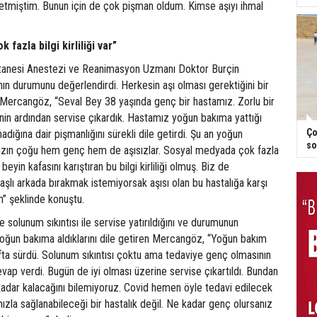
 etmiştim. Bunun için de çok pişman oldum. Kimse aşıyı ihmal
fazla bilgi kirliliği var”
anesi Anestezi ve Reanimasyon Uzmanı Doktor Burçin
n durumunu değerlendirdi. Herkesin aşı olması gerektiğini bir
n Mercangöz, “Seval Bey 38 yaşında genç bir hastamız. Zorlu bir
nin ardından servise çıkardık. Hastamız yoğun bakıma yattığı
Ço
adığına dair pişmanlığını sürekli dile getirdi. Şu an yoğun
so
ızın çoğu hem genç hem de aşısızlar. Sosyal medyada çok fazla
al beyin kafasını karıştıran bu bilgi kirliliği olmuş. Biz de
aşlı arkada bırakmak istemiyorsak aşısı olan bu hastalığa karşı
m” şeklinde konuştu.
e solunum sıkıntısı ile servise yatırıldığını ve durumunun
yoğun bakıma aldıklarını dile getiren Mercangöz, “Yoğun bakım
afta sürdü. Solunum sıkıntısı çoktu ama tedaviye genç olmasının
evap verdi. Bugün de iyi olması üzerine servise çıkartıldı. Bundan
adar kalacağını bilemiyoruz. Covid hemen öyle tedavi edilecek
zla sağlanabileceği bir hastalık değil. Ne kadar genç olursanız