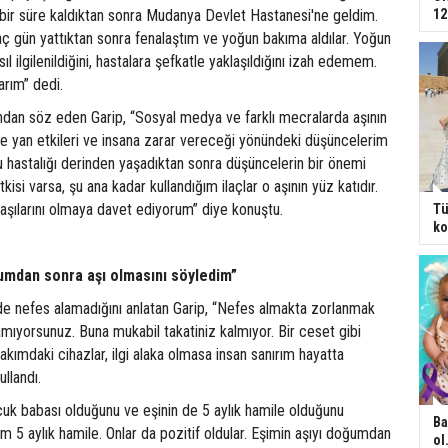
 bir süre kaldıktan sonra Mudanya Devlet Hastanesi'ne geldim.
12
ç gün yattıktan sonra fenalaştım ve yoğun bakıma aldılar. Yoğun
ıl ilgilenildiğini, hastalara şefkatle yaklaşıldığını izah edemem.
rım” dedi.
ndan söz eden Garip, “Sosyal medya ve farklı mecralarda aşının
 yan etkileri ve insana zarar vereceği yönündeki düşüncelerim
bu hastalığı derinden yaşadıktan sonra düşüncelerin bir önemi
tkisi varsa, şu ana kadar kullandığım ilaçlar o aşının yüz katıdır.
aşılarını olmaya davet ediyorum” diye konuştu.
Tü
ko
mdan sonra aşı olmasını söyledim”
de nefes alamadığını anlatan Garip, “Nefes almakta zorlanmak
amıyorsunuz. Buna mukabil takatiniz kalmıyor. Bir ceset gibi
kımdaki cihazlar, ilgi alaka olmasa insan sanırım hayatta
ullandı.
ocuk babası olduğunu ve eşinin de 5 aylık hamile olduğunu
Ba
im 5 aylık hamile. Onlar da pozitif oldular. Eşimin aşıyı doğumdan
ol.