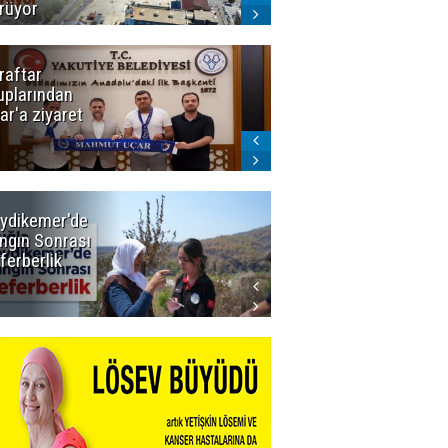
rüyor
raftar
Ligde yeni
uplarından
sezon
ar'a ziyaret
başlıyor! İlk
düdük Bolu'da
çalacak
ydikemer'de
Muğla
ngın Sonrası
Büyükşehir
ferberlik
Tüm
İmkânlarıyla
Yangın
Sahasında