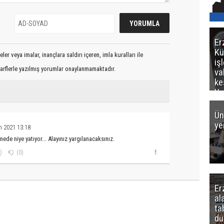
Er
Kü
er veya imalar, inançlara saldırı içeren, imla kuralları ile
iş
arflerle yazılmış yorumlar onaylanmamaktadır.
va
ke
Ya
ce
Ün
ye
m 2021 13:18
ede niye yatıyor... Alayınız yargılanacaksınız.
)
(0)
Er
al
ta
dü