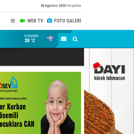
06 Ağustos 2026
Perşembe
WEB TV
FOTO GALERİ
Erzurum
Taraftar gruplarından Uçar'a ziyaret
28 °C