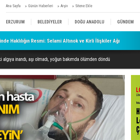
Ana Sayfa
Günün Haberleri
Arşiv
Sitene Ekle
ERZURUM
BELEDİYELER
DOĞU ANADOLU
GÜNDEM
de Haklılığın Resmi: Selami Altınok ve Kirli İlişkiler Ağı
SİYASET
AFAD/ SAVAŞ
SPOR
 algıya inandı, aşı olmadı, yoğun bakımda ölümden döndü
KÜLTÜR/SANAT//MAĞAZİN
BODRUM