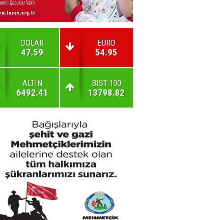
DOLAR
EURO
47.59
54.95
ALTIN
BIST 100
6492.41
13798.82