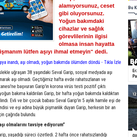
alamıyorsunuz, ceset
Bu K
gibi oluyorsunuz.
Yoğun bakımdaki
cihazlar ve sağlık
görevlilerinin ilgisi
olmasa insan hayatta
işmanım lütfen aşıyı ihmal etmeyin" dedi.
ıya inandı, aşı olmadı, yoğun bakımda ölümden döndü - Tıkla İzle
Er
lekle uğraşan 38 yaşındaki Seval Garip, sosyal medyada aşı
Pa
anarak aşı olmadı. Geçtiğimiz hafta evde rahatsızlanan ve
esi'ne başvuran Garip'in korona virüs testi pozitif çıktı.
oğun bakıma kaldırılan Garip, bir hafta yoğun bakımda kaldıktan
ındı. Evli ve bir çocuk babası Seval Garip'in 5 aylık hamile eşi de
endisi ve eşi adına büyük pişmanlık duyan Garip, herkesin bir an
çin çağrıda bulundu.
şı olmalarını tavsiye ediyorum”
rip, yaşadığı süreci özetledi. 2 hafta önce rahatsızlandığı
Ol