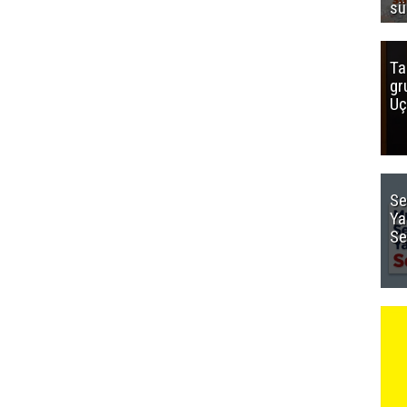
sü
Ta
gr
Uç
Se
Ya
Se