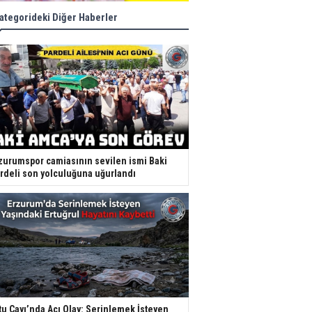
ategorideki Diğer Haberler
zurumspor camiasının sevilen ismi Baki
rdeli son yolculuğuna uğurlandı
tu Çayı’nda Acı Olay: Serinlemek İsteyen