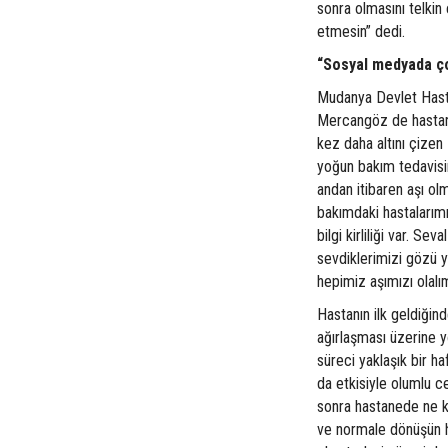
sonra olmasını telkin
etmesin” dedi.
“Sosyal medyada çok 
Mudanya Devlet Hast
Mercangöz de hastanı
kez daha altını çize
yoğun bakım tedavisi
andan itibaren aşı olm
bakımdaki hastalarım
bilgi kirliliği var. Sev
sevdiklerimizi gözü y
hepimiz aşımızı olalı
Hastanın ilk geldiğind
ağırlaşması üzerine 
süreci yaklaşık bir h
da etkisiyle olumlu c
sonra hastanede ne k
ve normale dönüşün hı