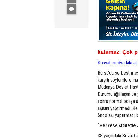
kalamaz. Çok p
Sosyal medyadaki alg
Bursa'da serbest mes
karşıtı söylemlere in
Mudanya Devlet Hastan
Durumu ağırlaşan ve y
sonra normal odaya al
aşısını yaptırmadı. K
önce aşı yaptırması i
“Herkese şiddetle a
38 yaşındaki Seval Ga