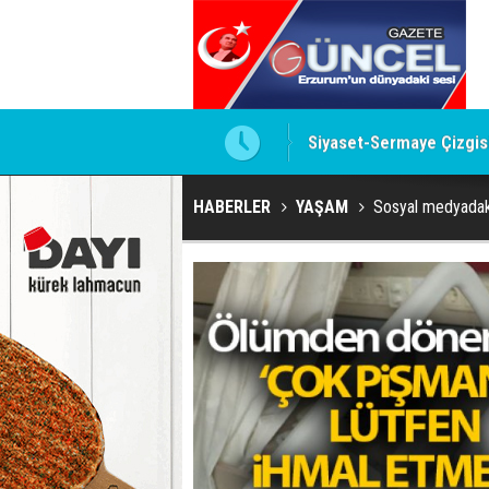
te imzalamayan o isim
Siyaset-Sermaye Çizgisin
HABERLER
YAŞAM
Sosyal medyadaki