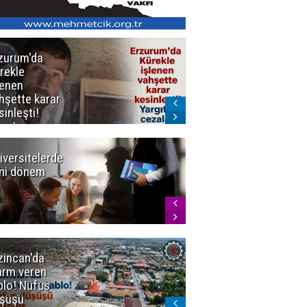
zurum'da
Erzurum dâhil
rekle
Çok Sayıda
lenen
İlde
hşette karar
Uyuşturucuya
sinleşti!
Darbe
rgıtay
zaları onadı
iversitelerde
Başkan
ni dönem
Sekmen'den
Tercih
Döneminde
Erzurum
Vurgusu
zincan'da
Meteoroloji
arm veren
uyardı!
blo! Nüfus
Doğu'ya yaz
şüşü
gelmeyecek