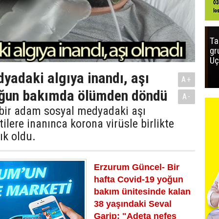
Ta
gr
Uç
yadaki algıya inandı, aşı
A+
oğun bakımda ölümden döndü
A-
 bir adam sosyal medyadaki aşı
tilere inanınca korona virüsle birlikte
ık oldu.
Erzurum Güncel- Bir
hafta Covid-19 yoğun
bakım ünitesinde kalan
38 yaşındaki Seval
Garip; "Adeta nefes