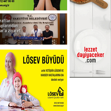
raftar
Ligde yeni
uplarından
sezon
ar'a ziyaret
başlıyor! İlk
düdük Bolu'da
çalacak