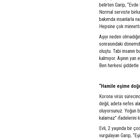
belirten Garip, “Evde
Normal serviste birka
bakımda insanlarla nas
Hepsine çok minnetta
Aşıyı neden olmadığı
sonrasındaki dönemde
oluştu. Tabi insanın 
kalmıyor. Aşının yan e
Ben herkesi şiddetle 
“Hamile eşime doğu
Korona virüs sürecin
değil, adeta nefes al
oluyorsunuz. Yoğun ba
kalamaz” ifadelerini k
Evli, 2 yaşında bir ç
vurgulayan Garip, “Eş