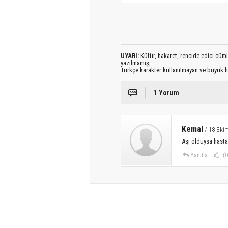
UYARI:
Küfür, hakaret, rencide edici cümlel
yazılmamış,
Türkçe karakter kullanılmayan ve büyük h
1 Yorum
Kemal
/ 18 Eki
Aşı olduysa hastan
Yanıtla
(0