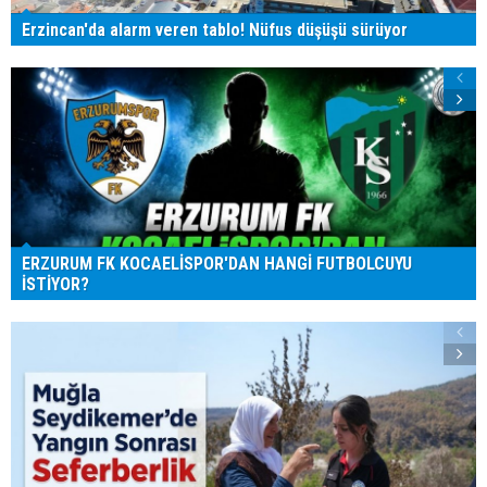
Erzincan'da alarm veren tablo! Nüfus düşüşü sürüyor
ERZURUM FK KOCAELİSPOR'DAN HANGİ FUTBOLCUYU
İSTİYOR?