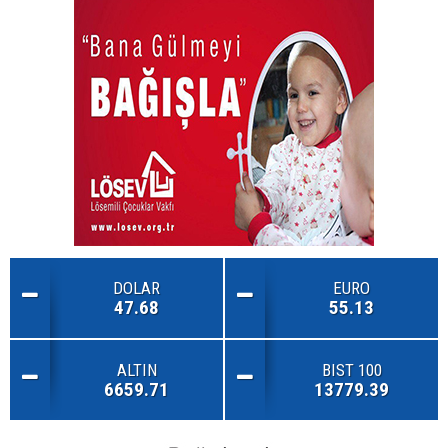
DOLAR
EURO
47.68
55.13
ALTIN
BIST 100
6659.71
13779.39