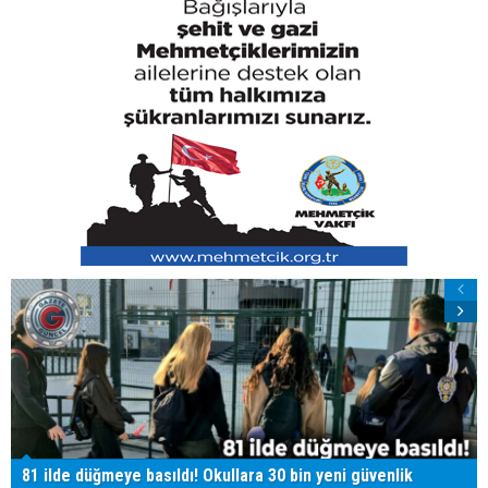
81 ilde düğmeye basıldı! Okullara 30 bin yeni güvenlik