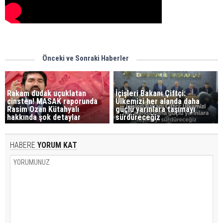
Önceki ve Sonraki Haberler
Rakam dudak uçuklatan
İçişleri Bakanı Çiftçi:
cinsten! MASAK raporunda
Ülkemizi her alanda daha
Rasim Ozan Kütahyalı
güçlü yarınlara taşımayı
hakkında şok detaylar
sürdüreceğiz
HABERE
YORUM KAT