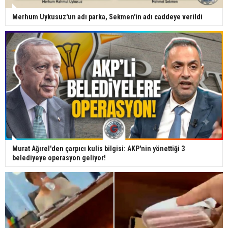
Merhum Uykusuz'un adı parka, Sekmen'in adı caddeye verildi
Murat Ağırel'den çarpıcı kulis bilgisi: AKP'nin yönettiği 3
belediyeye operasyon geliyor!