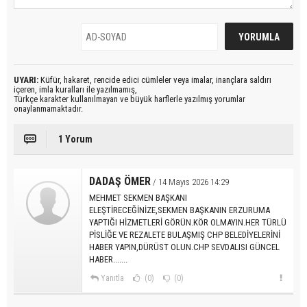
UYARI:
Küfür, hakaret, rencide edici cümleler veya imalar, inançlara saldırı
içeren, imla kuralları ile yazılmamış,
Türkçe karakter kullanılmayan ve büyük harflerle yazılmış yorumlar
onaylanmamaktadır.
1 Yorum
DADAŞ ÖMER
/ 14 Mayıs 2026 14:29
MEHMET SEKMEN BAŞKANI
ELEŞTİRECEĞİNİZE,SEKMEN BAŞKANIN ERZURUMA
YAPTIĞI HİZMETLERİ GÖRÜN.KÖR OLMAYIN.HER TÜRLÜ
PİSLİĞE VE REZALETE BULAŞMIŞ CHP BELEDİYELERİNİ
HABER YAPIN,DÜRÜST OLUN.CHP SEVDALISI GÜNCEL
HABER.......
Yanıtla
(0)
(0)