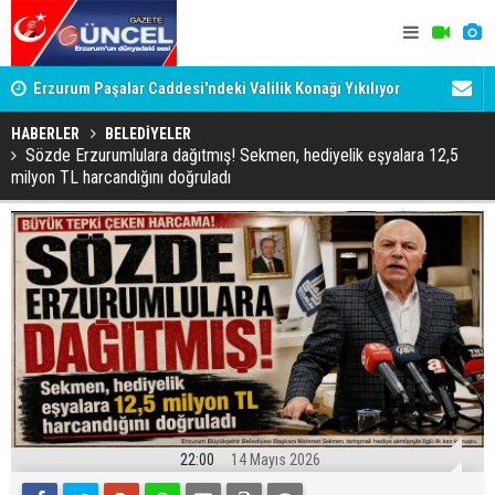
:
Erzurum Paşalar Caddesi'ndeki Valilik Konağı Yıkılıyor
ERZURUM F
mu?
İSTİYOR?
HABERLER
BELEDİYELER
Sözde Erzurumlulara dağıtmış! Sekmen, hediyelik eşyalara 12,5
milyon TL harcandığını doğruladı
22:00
14 Mayıs 2026