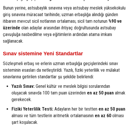
Bunun yerine, astsubaylık sınavına veya astsubay meslek yüksekokulu
giriş sınavına müracaat tarihinde; uzman erbaşlığa alındığı günden
itibaren mevcut sicil notlarının ortalaması, sicil tam notunun
%90 ve
üzerinde
olan adaylar arasından ihtiyaç doğrultusunda astsubay
çavuşluğa nasbedilme veya eğitimlerin ardından atama imkanı
sağlanacak.
Sınav sistemine Yeni Standartlar
Sözleşmeli erbaş ve erlerin uzman erbaşlığa geçişlerindeki sınav
sisteminin esasları da netleştirildi. Yazılı, fiziki yeterlilik ve mülakat
sınavlarına getirilen standartlar şu şekilde belirlendi:
Yazılı Sınav:
Genel kültür ve meslek bilgisi sorularından
oluşacak sınavda 100 tam puan üzerinden
en az 50 puan
almak
gerekecek.
Fiziki Yeterlilik Testi:
Adayların her bir testten
en az 50 puan
alması ve tüm testlerin aritmetik ortalamasının
en az 60
olması
şart koşulacak.