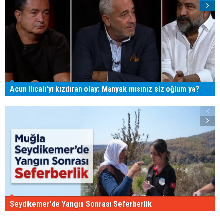
Acun Ilıcalı'yı kızdıran olay: Manyak mısınız siz oğlum ya?
Seydikemer'de Yangın Sonrası Seferberlik