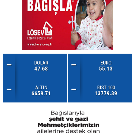
DOLAR
EURO
47.68
55.13
ALTIN
BIST 100
6659.71
13779.39