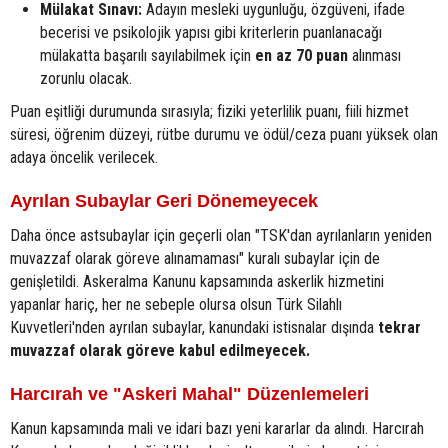
Mülakat Sınavı:
Adayın mesleki uygunluğu, özgüveni, ifade
becerisi ve psikolojik yapısı gibi kriterlerin puanlanacağı
mülakatta başarılı sayılabilmek için
en az 70 puan
alınması
zorunlu olacak.
Puan eşitliği durumunda sırasıyla; fiziki yeterlilik puanı, fiili hizmet
süresi, öğrenim düzeyi, rütbe durumu ve ödül/ceza puanı yüksek olan
adaya öncelik verilecek.
Ayrılan Subaylar Geri Dönemeyecek
Daha önce astsubaylar için geçerli olan "TSK'dan ayrılanların yeniden
muvazzaf olarak göreve alınamaması" kuralı subaylar için de
genişletildi. Askeralma Kanunu kapsamında askerlik hizmetini
yapanlar hariç, her ne sebeple olursa olsun Türk Silahlı
Kuvvetleri'nden ayrılan subaylar, kanundaki istisnalar dışında
tekrar
muvazzaf olarak göreve kabul edilmeyecek.
Harcırah ve "Askeri Mahal" Düzenlemeleri
Kanun kapsamında mali ve idari bazı yeni kararlar da alındı. Harcırah