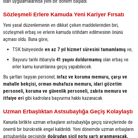
idari uygulamalarında yeni bir dönem başladı.
Sözleşmeli Erlere Kamuda Yeni Kariyer Fırsatı
Yeni yasal düzenlemenin en dikkat çeken maddelerinden biri,
sözleşmeli erbaş ve erlerin kamuda istihdam edilmesinin önünü
açması oldu. Buna göre;
TSK bünyesinde
en az 7 yıl hizmet süresini tamamlamış
ve,
Başvuru tarihi itibarıyla
41 yaşını doldurmamış
olan erbaş ve
erler kamu kurumlarına geçiş yapabilecek.
Bu şartları taşıyan personel;
infaz ve koruma memuru, çarşı ve
mahalle bekçisi, orman muhafaza memuru, idari gözetim
personeli, koruma ve güvenlik personeli, zabıta memuru ve
itfaiye eri
gibi kadrolara başvurma hakkı kazanacak.
Uzman Erbaşlıktan Astsubaylığa Geçiş Kolaylaştı
Kanunla birlikte uzman erbaşların astsubaylığa geçiş süreçlerinde de
önemli bir bürokratik engel kaldırıldı. Yeni dönemde uzman erbaşların
astsubaylığa geçişinde
doğrudan sicil notu şartı aranmayacak.