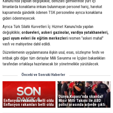
Kanunu'nda yapılan değişiklikle, denizaltı gemilerinde yurt içi
limanlarda konaklama imkanı bulunmayan personel hariç, harekat
kapsamında gündelik ödenen TSK personeline ayrıca konaklama
gideri ödenmeyecek.
Ayrıca Türk Silahlı Kuvvetleri İç Hizmet Kanunu'nda yapılan
değişiklikle;
orduevleri, askeri gazinolar, vardiya yatakhaneleri,
gazi uyum evleri ile eğitim merkezleri
resmen "askeri mahal"
vasfı ve mahiyetine dahil edildi.
Düzenlemenin uygulanmasına ilişkin usul, esas, sözleşme feshi ve
intibak gibi diğer tüm detaylar Milli Savunma ve İçişleri bakanlıkları
tarafından ortaklaşa hazırlanacak bir yönetmelikle yürütülecek.
Önceki ve Sonraki Haberler
Dünya Kupası'nda skandal!
Enflasyon rakamları belli oldu
Mısır Milli Takımı ile ABD
Enflasyon rakamları belli oldu
polisi arasında arbede çıktı