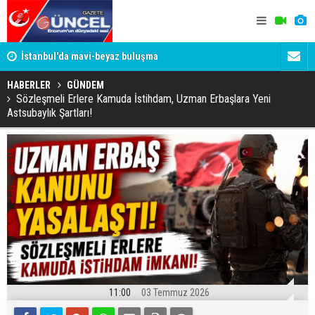
um
İstanbul'da mavi-beyaz buluşma
Erzurumspo
HABERLER
GÜNDEM
Sözleşmeli Erlere Kamuda İstihdam, Uzman Erbaşlara Yeni
Astsubaylık Şartları!
11:00
03 Temmuz 2026