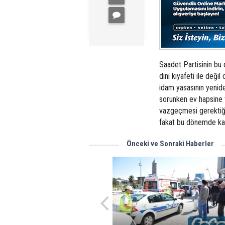
Saadet Partisinin bu
dini kıyafeti ile değil 
idam yasasının yenide
sorunken ev hapsine t
vazgeçmesi gerektiğin
fakat bu dönemde kald
Önceki ve Sonraki Haberler