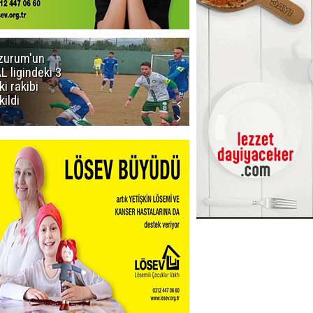
zurum'un
Acun Ilıcalı'yı
L ligindeki 3
kızdıran olay:
ki rakibi
Manyak
kildi
mısınız siz
oğlum ya?