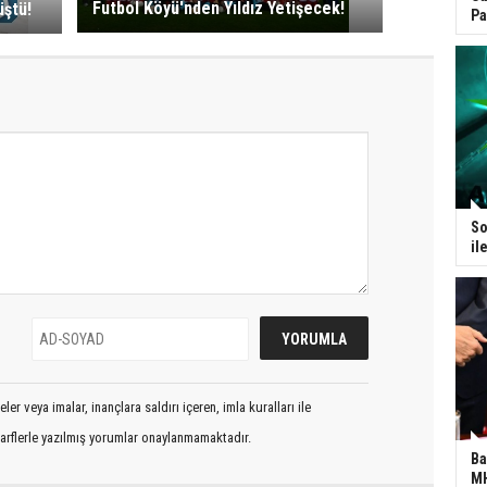
Futbol Köyü'nden Yıldız Yetişecek!
ştü!
Pa
So
il
er veya imalar, inançlara saldırı içeren, imla kuralları ile
arflerle yazılmış yorumlar onaylanmamaktadır.
Ba
MH