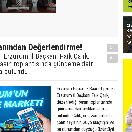
Er
BA
es
çe
anından Değerlendirme!
A+
i Erzurum İl Başkanı Faik Çalık,
A-
basın toplantısında gündeme dair
a bulundu.
Erzurum Güncel - Saadet partisi
Erzurum İl Başkanı Faik Çalık,
düzenlediği basın toplantısında
gündeme dair açıklamalarda
bulundu. Çalık, son zamanlarda
şehit sayısının 20ye ulaştığını ve
bu durumdan duyduğu üzüntüyü