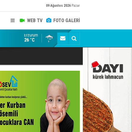
09 Ağustos 2026
Pazar
WEB TV
FOTO GALERİ
Erzurum
Erzurum'da yağış uyarısı
26 °C