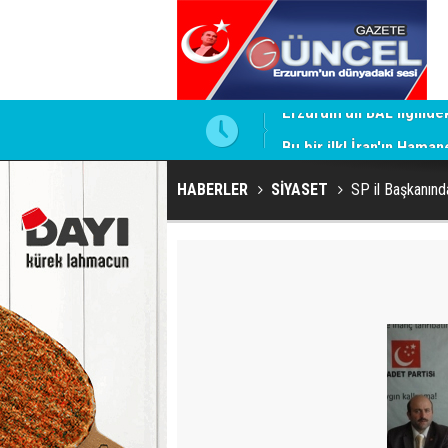
Bu bir ilk! İran'ın Haman
HABERLER
SİYASET
SP il Başkanın