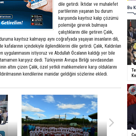
dile getirdi. İktidar ve muhalefet
Bu K
partilerinin yaşanan bu durum
karşısında kayıtsız kalıp çözümü
polemiğe girerek bulmaya
çalıştıklarını dile getiren Çalık,
 duruma kayıtsız kalmayıp aynı coğrafyada yaşayan insanların dili,
de kafalarının içindekiyle ilgilendiklerini dile getirdi. Çalık, Kaldırılan
n uygulanmasını istiyoruz ve Abdullah Öcalanın kaldığı yer bile
amamen karşıyız dedi. Türkiyenin Avrupa Birliği sevdasından
in altını çizen Çalık, özel yetkili mahkemelere karşı olduklarını
Te
ırılmasının kendilerine manidar geldiğini sözlerine ekledi.
Ko
Cu