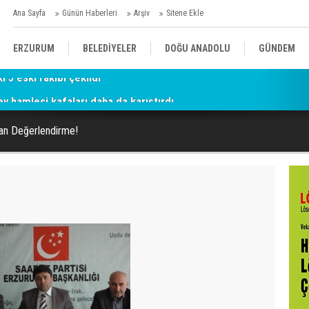
Ana Sayfa
Günün Haberleri
Arşiv
Sitene Ekle
ERZURUM
BELEDİYELER
DOĞU ANADOLU
GÜNDEM
ey hamlesi kafaları daha da karıştırdı
SİYASET
AFAD/ SAVAŞ
SPOR
dan Değerlendirme!
KÜLTÜR/SANAT//MAĞAZİN
BODRUM