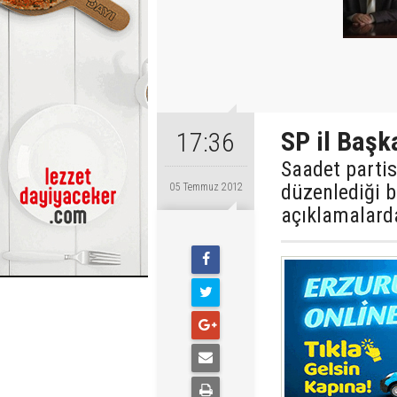
SP il Başk
17:36
Saadet partis
düzenlediği 
05 Temmuz 2012
açıklamalard