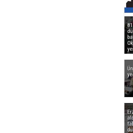
81
d
ba
Ok
ye
gö
Ün
ye
Er
al
ta
dü