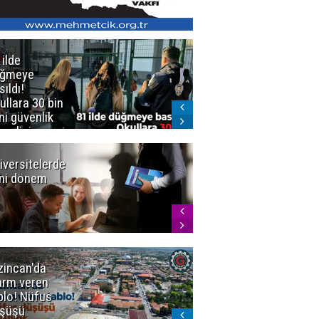
 ilde
Erzurum'da
üğmeye
Kürekle
sıldı!
işlenen
ullara 30 bin
vahşette karar
ni güvenlik
kesinleşti!
revlisi
Yargıtay
cezaları onadı
iversitelerde
Başkan
ni dönem
Sekmen'den
Tercih
Döneminde
Erzurum
Vurgusu
zincan'da
Meteoroloji
arm veren
uyardı!
blo! Nüfus
Doğu'ya yaz
şüşü
gelmeyecek