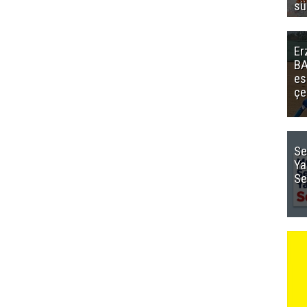
sü
Er
BA
es
çe
Se
Ya
Se