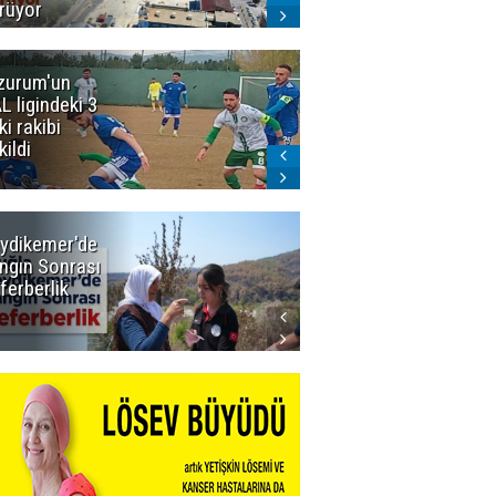
rüyor
zurum'un
Acun Ilıcalı'yı
L ligindeki 3
kızdıran olay:
ki rakibi
Manyak
kildi
mısınız siz
oğlum ya?
ydikemer'de
Muğla
ngın Sonrası
Büyükşehir
ferberlik
Tüm
İmkânlarıyla
Yangın
Sahasında