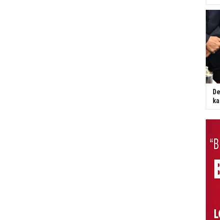
De
ka