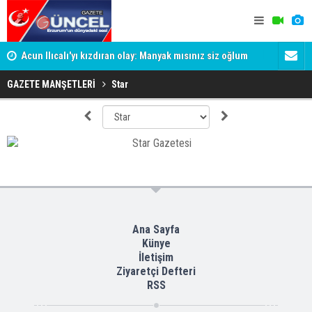
Acun Ilıcalı'yı kızdıran olay: Manyak mısınız siz oğlum
İstanbul'd
ya?
GAZETE MANŞETLERİ
Star
Ana Sayfa
Künye
İletişim
Ziyaretçi Defteri
RSS