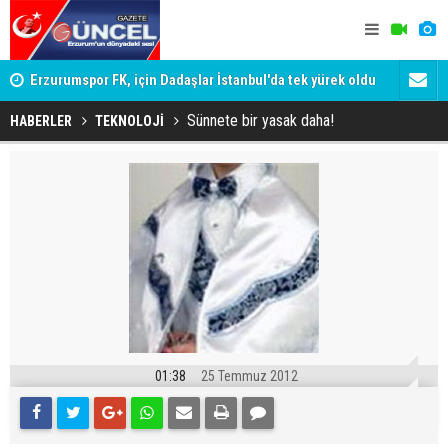
Erzurumspor FK, için Dadaşlar İstanbul'da tek yürek oldu
Meclis'te t
Kurul'da, b
Sünnete bir yasak daha!
HABERLER
TEKNOLOJİ
01:38
25 Temmuz 2012