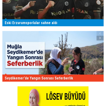
Eski Erzurumsporlular sahne aldı
Seydikemer'de Yangın Sonrası Seferberlik