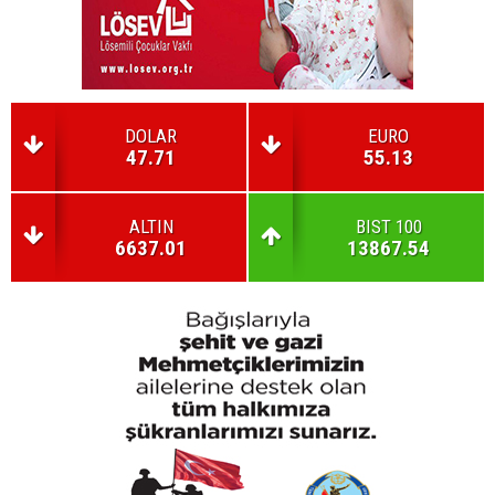
DOLAR
EURO
47.71
55.13
ALTIN
BIST 100
6637.01
13867.54