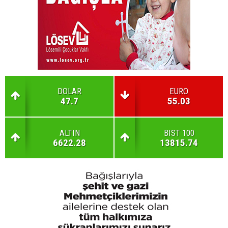
DOLAR
EURO
47.7
55.03
ALTIN
BIST 100
6622.28
13815.74