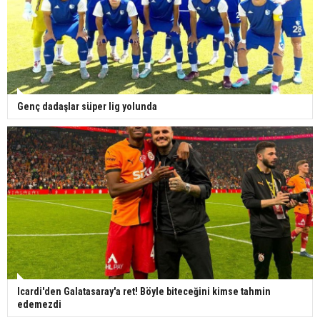
Genç dadaşlar süper lig yolunda
Icardi'den Galatasaray'a ret! Böyle biteceğini kimse tahmin
edemezdi