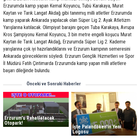
Erzurumda kamp yapan Kemal Koyuncu, Tubü Karakaya, Murat
Kaytan ve Tarık Langat Akdağ gibi tanınmış milli atletler Erzurumda
kamp yaparak Ankarada yapılacak olan Süper Lig 2. Ayak Atletizm
Yarışlarına katılacak. Olimpiyat barajını geçen Tuba Karakaya, Avrupa
Kros Şampiyonu Kemal Koyuncu, 3 bin metre engelli koşucu Murat
Kaytan ile Tarık Langat Akdağ, Erzurumda Süper Lig 2. Kademe
yarışlarına çok iyi hazırlandıklarını ve Erzurum kampının semeresini
Ankarada göreceklerini söyledi. Erzurum Gençlik Hizmetleri ve Spor
İl Müdürü Fatih Çintimarda Erzurumda kamp yapan milli atletlere
başarı dileğinde bulundu.
Önceki ve Sonraki Haberler
Erzurum'u Rahatlatacak
Otopark!
İşte Palandöken'in Yeni
Logosu