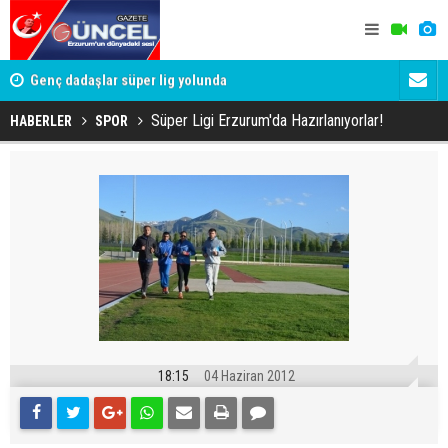
lde
Genç dadaşlar süper lig yolunda
'Bot Hesap
Cumhuriyet
Süper Ligi Erzurum'da Hazırlanıyorlar!
HABERLER
SPOR
18:15
04 Haziran 2012