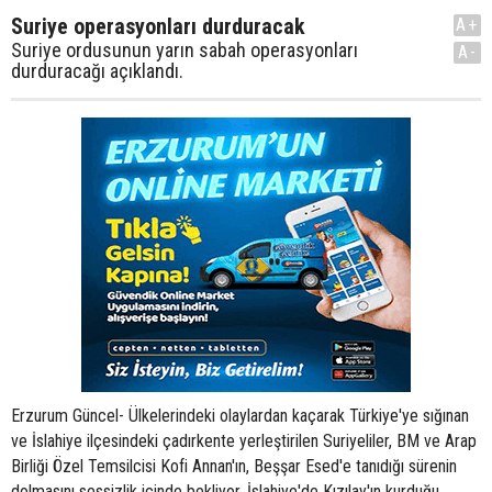
Suriye operasyonları durduracak
A+
Suriye ordusunun yarın sabah operasyonları
A-
durduracağı açıklandı.
Erzurum Güncel- Ülkelerindeki olaylardan kaçarak Türkiye'ye sığınan
ve İslahiye ilçesindeki çadırkente yerleştirilen Suriyeliler, BM ve Arap
Birliği Özel Temsilcisi Kofi Annan'ın, Beşşar Esed'e tanıdığı sürenin
dolmasını sessizlik içinde bekliyor. İslahiye'de Kızılay'ın kurduğu