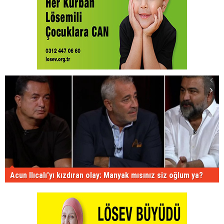
Acun Ilıcalı'yı kızdıran olay: Manyak mısınız siz oğlum ya?