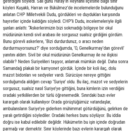
getirdiğini söyledi. Salı günü Hatay’ın Reyhanlı ilçesine bağlı sınır
köyleri Kuşaklı, Harran ve Bükülmez’de incelemelerde bulunduğunu
anlatan CHP Milletvekili Dudu, gördükleri ve duydukları karşısında
hayretler içinde kaldığını söyledi. CHP’li Dudu, incelemeleriyle ilgili
şunları anlattı: “Askerlerimizin bizi sokmadığı bölgeye bir okul
müdürünün kendi sivil arabası ile sorgusuz sualsiz girdiğini gördüm.
Bunu görevli askerlere, ’Bizi durdurdunuz, o aracı neden
durdurmuyorsunuz?’ diye sorduğumda, ’O, Genelkurmay’dan görevli’
yanıtını aldım. Sivil bir okul müdürünün Genelkurmay ile ne ilişkisi
olabilir? Neden Suriyelileri taşıyor, anlamak mümkün değil. Daha sonra
Samandağ plakalı bir kamyonet gördük. İçinde bir koli ilaç, dolu
mazot bidonları ve sedyeler vardı. Sürücüye nereye gittiğini
sorduğumda aldığım cevap ’Suriye’ oldu. Bu ilaç, mazot ve sedyelerin
sorgusuz, sualsiz nasıl Suriye’ye gittiğini, buna kimlerin izin verdiğini
oradaki yetkililerden bir türlü öğrenemedik. Sınırdaki bazı evler
karargah olarak kullanılıyor Orada görüştüğümüz vatandaşlar,
ambulansların Suriye’ye giderken mühimmat götürdüğünü, gelirken de
yaralı getirdiğini söylediler. Oradaki herkes bunu söylüyor. Bu iddia
doğru ise kabul edilebilir değildir. Hükümetin bu işin içinde doğrudan
parmağı var demektir. Sınır köylerinde bazı evlerin karargah olarak