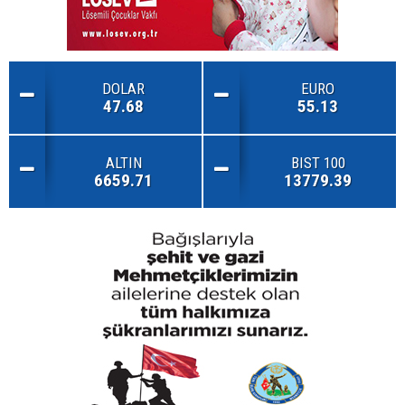
DOLAR
EURO
47.68
55.13
ALTIN
BIST 100
6659.71
13779.39