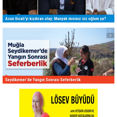
Acun Ilıcalı'yı kızdıran olay: Manyak mısınız siz oğlum ya?
Seydikemer'de Yangın Sonrası Seferberlik