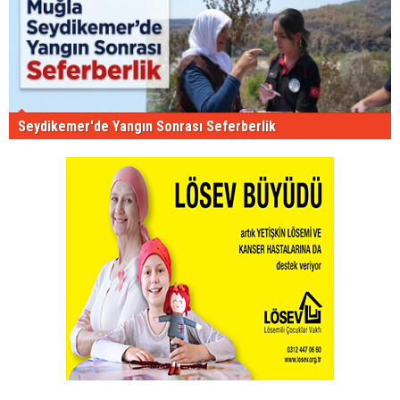
Seydikemer'de Yangın Sonrası Seferberlik