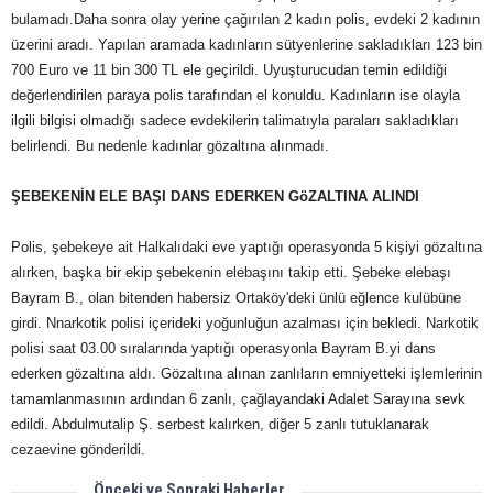
bulamadı.Daha sonra olay yerine çağırılan 2 kadın polis, evdeki 2 kadının
üzerini aradı. Yapılan aramada kadınların sütyenlerine sakladıkları 123 bin
700 Euro ve 11 bin 300 TL ele geçirildi. Uyuşturucudan temin edildiği
değerlendirilen paraya polis tarafından el konuldu. Kadınların ise olayla
ilgili bilgisi olmadığı sadece evdekilerin talimatıyla paraları sakladıkları
belirlendi. Bu nedenle kadınlar gözaltına alınmadı.
ŞEBEKENİN ELE BAŞI DANS EDERKEN GöZALTINA ALINDI
Polis, şebekeye ait Halkalıdaki eve yaptığı operasyonda 5 kişiyi gözaltına
alırken, başka bir ekip şebekenin elebaşını takip etti. Şebeke elebaşı
Bayram B., olan bitenden habersiz Ortaköy'deki ünlü eğlence kulübüne
girdi. Nnarkotik polisi içerideki yoğunluğun azalması için bekledi. Narkotik
polisi saat 03.00 sıralarında yaptığı operasyonla Bayram B.yi dans
ederken gözaltına aldı. Gözaltına alınan zanlıların emniyetteki işlemlerinin
tamamlanmasının ardından 6 zanlı, çağlayandaki Adalet Sarayına sevk
edildi. Abdulmutalip Ş. serbest kalırken, diğer 5 zanlı tutuklanarak
cezaevine gönderildi.
Önceki ve Sonraki Haberler