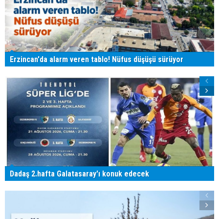
Erzincan'da alarm veren tablo! Nüfus düşüşü sürüyor
Dadaş 2.hafta Galatasaray'ı konuk edecek