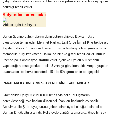
çalışmaların takibi sırasında 1 hafta önce şebekenin İstanbula uyuşturucu
getirdiği tespit edildi.
Sütyenden servet çıktı
video için tıklayın
Bunun üzerine çalışmalarını derinleştiren ekipler, Bayram B.ye
uyuşturucu temin eden Mehmet Naif ö., Latif Ş ve İsmail K.yı takibe aldı.
Yapılan takipte, 3 zanlının Bayram B.nin adamlarıyla buluşmak için bir
otomobille Küçükçekmece Halkalıda bir eve gittiği tespit edildi. Bunun
üzerine polis operasyon startını verdi. Şebeke üyeleri buluşmanın
yapılacağı adrese girerken, polis 3 zanlıyı gözaltına aldı. Araçta yapılan
aramalarda, bir bavul içerisinde 10 kilo 697 gram eroin ele geçirildi.
PARALARI KADINLARIN SüTYENLERİNE SAKLADILAR
Otomobilde uyuşturucunun bulunmasıyla polis, buluşmanın
gerçekleşeceği eve baskın düzenledi. Yapılan baskında ev sahibi
Abdulmutalip Ş. ile uyuşturucu şebekesinin üyesi olduğu iddia edilen
Burhan D. gözaltına alındı. Polis evde yaptığı aramalarda önce bir şey