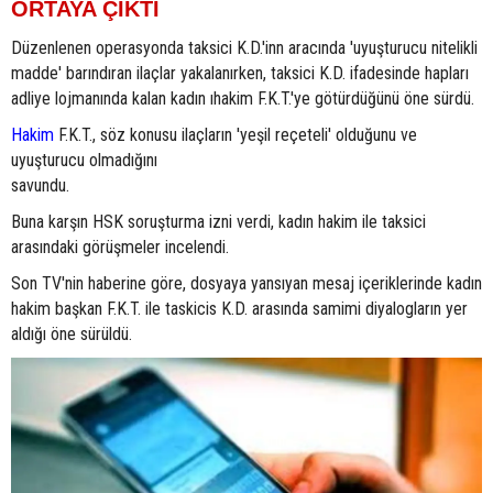
ORTAYA ÇIKTI
Düzenlenen operasyonda taksici K.D.'inn aracında 'uyuşturucu nitelikli
madde' barındıran ilaçlar yakalanırken, taksici K.D. ifadesinde hapları
adliye lojmanında kalan kadın ıhakim F.K.T.'ye götürdüğünü öne sürdü.
Hakim
F.K.T., söz konusu ilaçların 'yeşil reçeteli' olduğunu ve
uyuşturucu olmadığını
savundu.
Buna karşın HSK soruşturma izni verdi, kadın hakim ile taksici
arasındaki görüşmeler incelendi.
Son TV'nin haberine göre, dosyaya yansıyan mesaj içeriklerinde kadın
hakim başkan F.K.T. ile taskicis K.D. arasında samimi diyalogların yer
aldığı öne sürüldü.