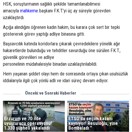
HSK, soruşturmanın sağlıklı şekilde tamamlanabilmesi
amacıyla
mahkeme
başkanı F.K.T.’yi üç ay süreyle görevden
uzaklaştırdı.
Açığa alındığını öğrenen kadın hakim, bu karara çok sert bir tepki
göstererek görev yaptığı adliye binasına gitti.
Başsavcılık katında koridorlara çıkarak çevredekilere yönelik ağır
hakaretlerde bulunduğu ve tehditler savurduğu öne sürülen F.K.T.,
güvenlik görevlileri ve adliye
personelinin müdahalesiyle binadan uzaklaştırılabildi.
Hem yaşanan şiddet olayı hem de sonrasında ortaya çıkan usulsüzlük
iddialarıyla ilgili çok yönlü adli ve idari süreç devam ediyor.
Önceki ve Sonraki Haberler
Erzurum ve 70 ilde
ETSO'da seçim kazanı
uyuşturucu operasyonu!
kaynıyor! Resuloğlu, yine
1.330 şüpheli yakalandı
Bombaladı "