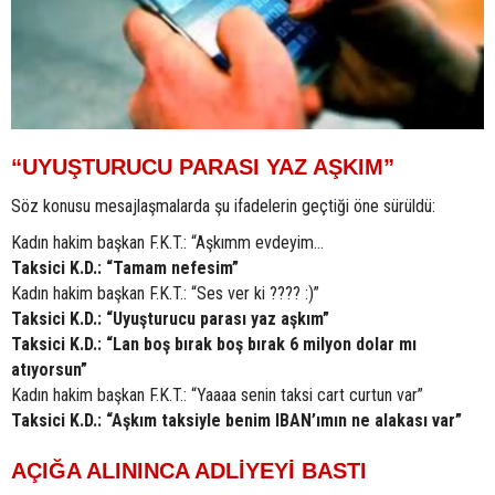
“UYUŞTURUCU PARASI YAZ AŞKIM”
Söz konusu mesajlaşmalarda şu ifadelerin geçtiği öne sürüldü:
Kadın hakim başkan F.K.T.: “Aşkımm evdeyim…
Taksici K.D.: “Tamam nefesim”
Kadın hakim başkan F.K.T.: “Ses ver ki ???? :)”
Taksici K.D.: “Uyuşturucu parası yaz aşkım”
Taksici K.D.: “Lan boş bırak boş bırak 6 milyon dolar mı
atıyorsun”
Kadın hakim başkan F.K.T.: “Yaaaa senin taksi cart curtun var”
Taksici K.D.: “Aşkım taksiyle benim IBAN’ımın ne alakası var”
AÇIĞA ALININCA ADLİYEYİ BASTI