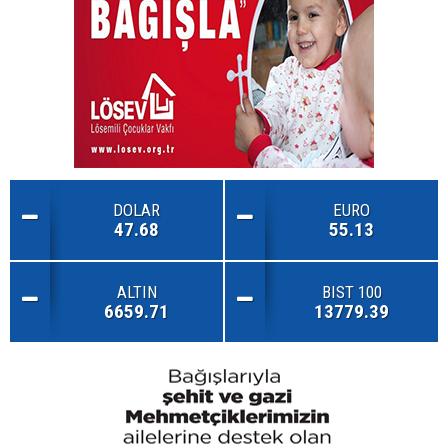
DOLAR
EURO
47.68
55.13
ALTIN
BIST 100
6659.71
13779.39