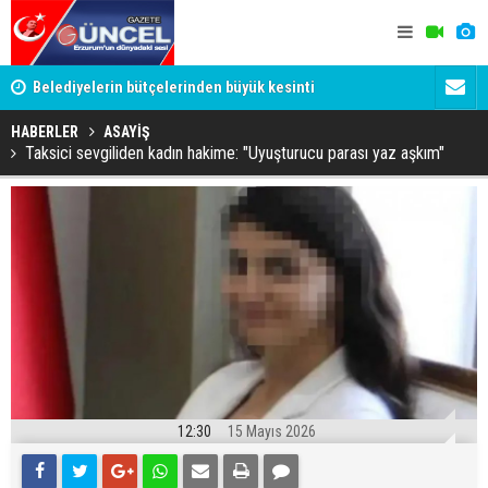
YU
Belediyelerin bütçelerinden büyük kesinti
Palandöken
HABERLER
ASAYİŞ
Taksici sevgiliden kadın hakime: "Uyuşturucu parası yaz aşkım"
12:30
15 Mayıs 2026