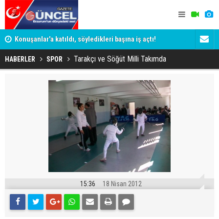
ye
Konuşanlar'a katıldı, söyledikleri başına iş açtı!
ADALET BAK
Gözaltına alındı
KİM KORU
Tarakçı ve Söğüt Milli Takımda
HABERLER
SPOR
15:36
18 Nisan 2012