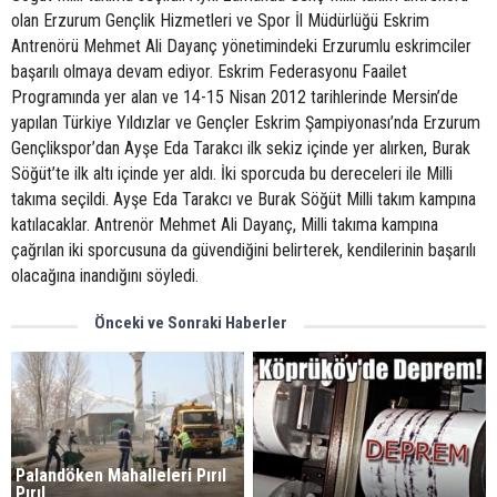
olan Erzurum Gençlik Hizmetleri ve Spor İl Müdürlüğü Eskrim
Antrenörü Mehmet Ali Dayanç yönetimindeki Erzurumlu eskrimciler
başarılı olmaya devam ediyor. Eskrim Federasyonu Faailet
Programında yer alan ve 14-15 Nisan 2012 tarihlerinde Mersin’de
yapılan Türkiye Yıldızlar ve Gençler Eskrim Şampiyonası’nda Erzurum
Gençlikspor’dan Ayşe Eda Tarakcı ilk sekiz içinde yer alırken, Burak
Söğüt’te ilk altı içinde yer aldı. İki sporcuda bu dereceleri ile Milli
takıma seçildi. Ayşe Eda Tarakcı ve Burak Söğüt Milli takım kampına
katılacaklar. Antrenör Mehmet Ali Dayanç, Milli takıma kampına
çağrılan iki sporcusuna da güvendiğini belirterek, kendilerinin başarılı
olacağına inandığını söyledi.
Önceki ve Sonraki Haberler
Palandöken Mahalleleri Pırıl
Pırıl