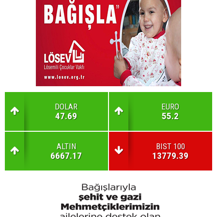
DOLAR
EURO
47.69
55.2
ALTIN
BIST 100
6667.17
13779.39