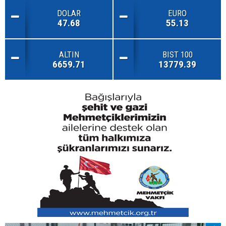
DOLAR
EURO
47.68
55.13
ALTIN
BIST 100
6659.71
13779.39