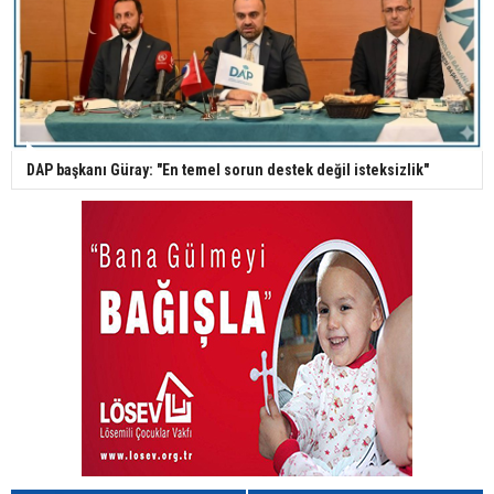
DAP başkanı Güray: "En temel sorun destek değil isteksizlik"