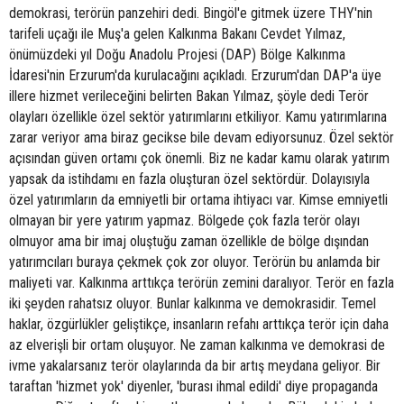
demokrasi, terörün panzehiri dedi. Bingöl'e gitmek üzere THY'nin
tarifeli uçağı ile Muş'a gelen Kalkınma Bakanı Cevdet Yılmaz,
önümüzdeki yıl Doğu Anadolu Projesi (DAP) Bölge Kalkınma
İdaresi'nin Erzurum'da kurulacağını açıkladı. Erzurum'dan DAP'a üye
illere hizmet verileceğini belirten Bakan Yılmaz, şöyle dedi Terör
olayları özellikle özel sektör yatırımlarını etkiliyor. Kamu yatırımlarına
zarar veriyor ama biraz gecikse bile devam ediyorsunuz. Özel sektör
açısından güven ortamı çok önemli. Biz ne kadar kamu olarak yatırım
yapsak da istihdamı en fazla oluşturan özel sektördür. Dolayısıyla
özel yatırımların da emniyetli bir ortama ihtiyacı var. Kimse emniyetli
olmayan bir yere yatırım yapmaz. Bölgede çok fazla terör olayı
olmuyor ama bir imaj oluştuğu zaman özellikle de bölge dışından
yatırımcıları buraya çekmek çok zor oluyor. Terörün bu anlamda bir
maliyeti var. Kalkınma arttıkça terörün zemini daralıyor. Terör en fazla
iki şeyden rahatsız oluyor. Bunlar kalkınma ve demokrasidir. Temel
haklar, özgürlükler geliştikçe, insanların refahı arttıkça terör için daha
az elverişli bir ortam oluşuyor. Ne zaman kalkınma ve demokrasi de
ivme yakalarsanız terör olaylarında da bir artış meydana geliyor. Bir
taraftan 'hizmet yok' diyenler, 'burası ihmal edildi' diye propaganda