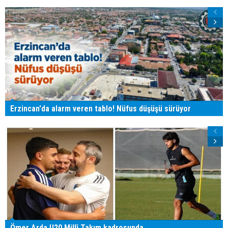
Erzincan'da alarm veren tablo! Nüfus düşüşü sürüyor
Ömer Arda U20 Millî Takım kadrosunda