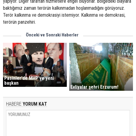
yapıyor. Diğer taraftan hizmetlere engel oluyorlar. Bölgedeki olaylara
baktığımız zaman terörün kalkınmadan hoşlanmadığını görüyoruz.
Terör kalkınma ve demokrasiyi istemiyor. Kalkınma ve demokrasi,
terörün panzehiri.
Önceki ve Sonraki Haberler
Pasinler'de MHP'ye yeni
başkan
Evliyalar şehri Erzurum!
HABERE
YORUM KAT