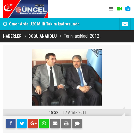
h
Ömer Arda U20 Millî Takım kadrosunda
Erzurumspo
Tarihi açıkladı 2012!
HABERLER
DOĞU ANADOLU
18:32
17 Aralık 2011