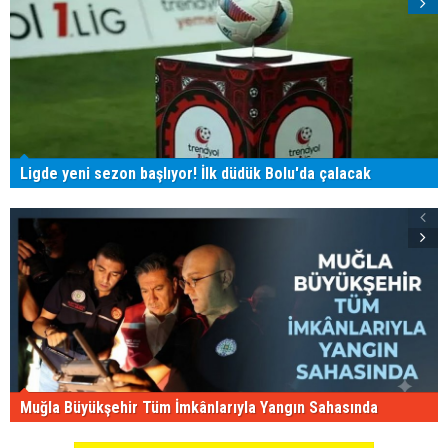
Ligde yeni sezon başlıyor! İlk düdük Bolu'da çalacak
Muğla Büyükşehir Tüm İmkânlarıyla Yangın Sahasında