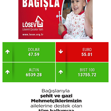
DOLAR
EURO
47.59
55.01
ALTIN
BIST 100
6539.28
13755.72