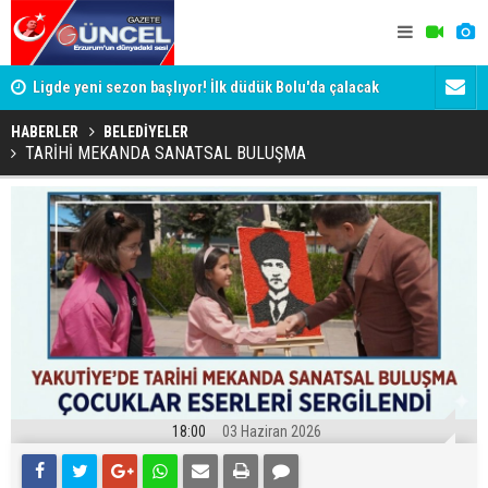
a!
Ligde yeni sezon başlıyor! İlk düdük Bolu'da çalacak
Eski Vali T
Valisini d
HABERLER
BELEDİYELER
TARİHİ MEKANDA SANATSAL BULUŞMA
18:00
03 Haziran 2026