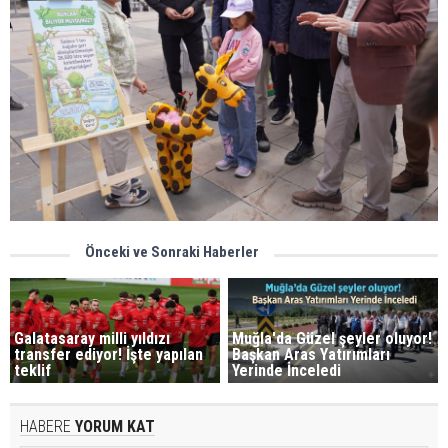
Önceki ve Sonraki Haberler
Galatasaray milli yıldızı
Muğla'da Güzel şeyler oluyor!
transfer ediyor! İşte yapılan
Başkan Aras Yatırımları
teklif
Yerinde İnceledi
HABERE
YORUM KAT