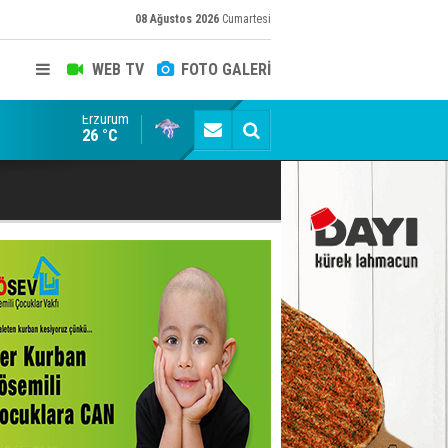
08 Ağustos 2026
Cumartesi
WEB TV
FOTO GALERİ
Erzurum
emedi!
Ömer Arda U20 Millî Takım kadrosunda
26 °C