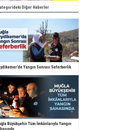
ategorideki Diğer Haberler
ydikemer'de Yangın Sonrası Seferberlik
ğla Büyükşehir Tüm İmkânlarıyla Yangın
hasında