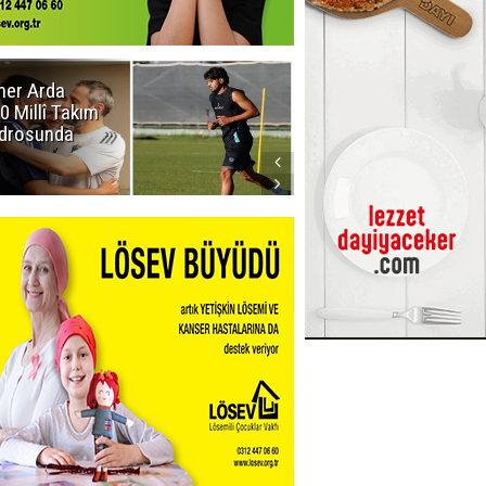
er Arda
Erzurumspor
0 Millî Takım
FK: Biraz saygı
drosunda
lütfen!