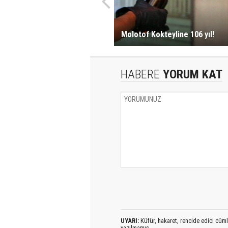
Molotof Kokteyline 106 yıl!
HABERE
YORUM KAT
UYARI:
Küfür, hakaret, rencide edici cümlel
yazılmamış,