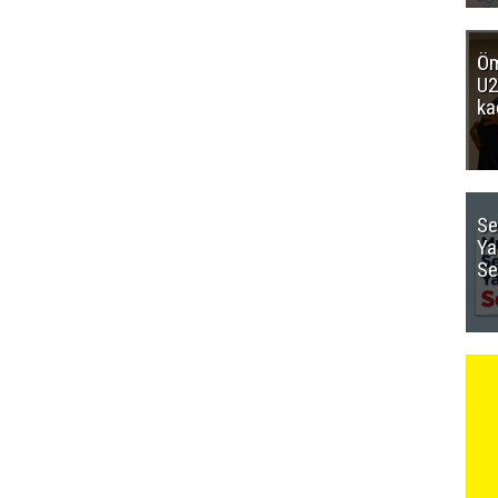
Öm
U2
ka
Se
Ya
Se