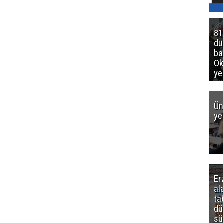
81
d
ba
Ok
ye
gö
Ün
ye
Er
al
ta
dü
sü