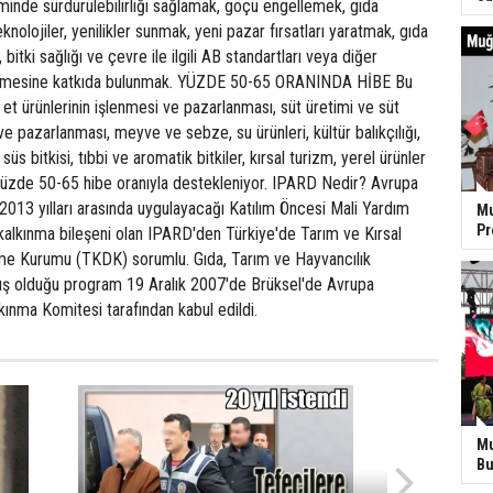
timinde sürdürülebilirliği sağlamak, göçü engellemek, gıda
knolojiler, yenilikler sunmak, yeni pazar fırsatları yaratmak, gıda
, bitki sağlığı ve çevre ile ilgili AB standartları veya diğer
tirilmesine katkıda bulunmak. YÜZDE 50-65 ORANINDA HİBE Bu
et ürünlerinin işlenmesi ve pazarlanması, süt üretimi ve süt
ve pazarlanması, meyve ve sebze, su ürünleri, kültür balıkçılığı,
, süs bitkisi, tıbbi ve aromatik bitkiler, kırsal turizm, yerel ürünler
yüzde 50-65 hibe oranıyla destekleniyor. IPARD Nedir? Avrupa
7-2013 yılları arasında uygulayacağı Katılım Öncesi Mali Yardım
Mu
P
l kalkınma bileşeni olan IPARD'den Türkiye'de Tarım ve Kırsal
me Kurumu (TKDK) sorumlu. Gıda, Tarım ve Hayvancılık
amış olduğu program 19 Aralık 2007'de Brüksel'de Avrupa
ınma Komitesi tarafından kabul edildi.
Mu
Bu