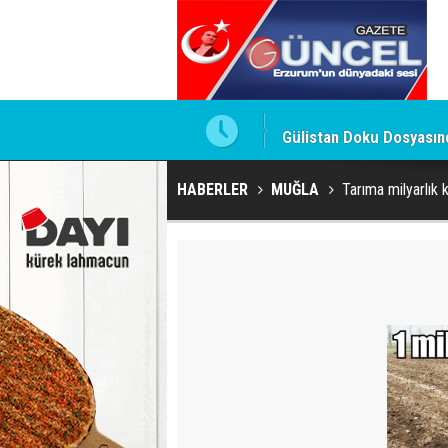
ldu
Gülistan Doku Dosyasınd
HABERLER
MUĞLA
Tarıma milyarlık 