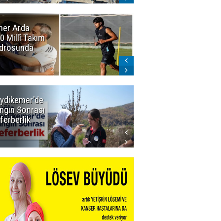
er Arda
Erzurumspor'da
0 Millî Takım
sevindiren
drosunda
gelişme:
Narıman
imzayı attı!
ydikemer'de
Muğla
ngın Sonrası
Büyükşehir
ferberlik
Tüm
İmkânlarıyla
Yangın
Sahasında