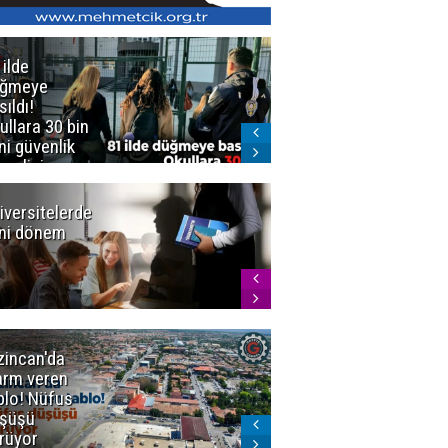
 ilde
Erzurum'da
üğmeye
Kürekle
sıldı!
işlenen
ullara 30 bin
vahşette karar
ni güvenlik
kesinleşti!
revlisi
Yargıtay
cezaları onadı
iversitelerde
Başkan
ni dönem
Sekmen'den
Tercih
Döneminde
Erzurum
Vurgusu
zincan'da
Meteoroloji
arm veren
uyardı!
blo! Nüfus
Doğu'ya yaz
şüşü
gelmeyecek
rüyor