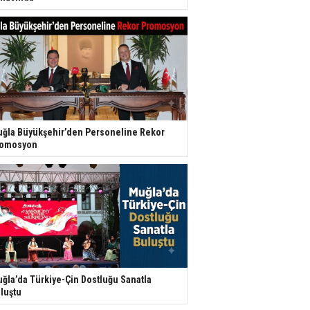
ğla Büyükşehir’den Personeline Rekor
romosyon
ğla’da Türkiye-Çin Dostluğu Sanatla
luştu