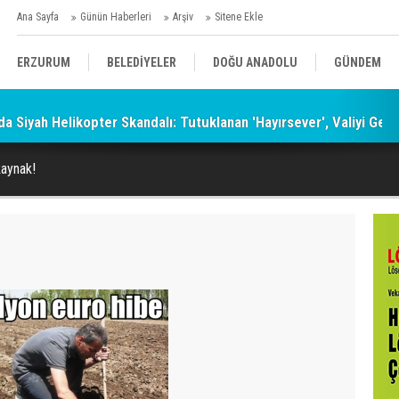
Ana Sayfa
Günün Haberleri
Arşiv
Sitene Ekle
ERZURUM
BELEDİYELER
DOĞU ANADOLU
GÜNDEM
a Siyah Helikopter Skandalı: Tutuklanan 'Hayırsever', Valiyi Geç
SİYASET
AFAD/ SAVAŞ
SPOR
kaynak!
KÜLTÜR/SANAT//MAĞAZİN
BODRUM