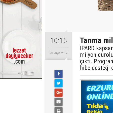
Tarıma mil
10:15
IPARD kapsamı
milyon eurolu
29 Mayıs 2012
çıktı. Progr
hibe desteği 