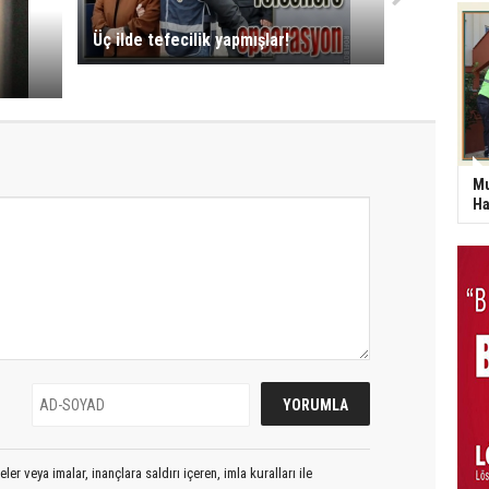
Üç ilde tefecilik yapmışlar!
Mu
Ha
er veya imalar, inançlara saldırı içeren, imla kuralları ile