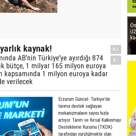
Öm
U2
ka
yarlık kaynak!
A+
nda AB'nin Türkiye'ye ayırdığı 874
A-
k bütçe, 1 milyar 165 milyon euroya
am kapsamında 1 milyon euroya kadar
de verilecek
Erzurum Güncel- Türkiye'de
tarıma destek sağlayan
mekanizmaların sayısı hızla
artıyor. Tarım ve Kırsal Kalkınmayı
Destekleme Kurumu (TKDK)
tarafından yürütülmekte olan