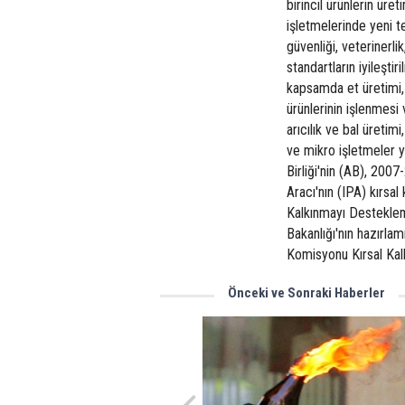
birincil ürünlerin üre
işletmelerinde yeni te
güvenliği, veterinerlik
standartların iyileş
kapsamda et üretimi, 
ürünlerinin işlenmesi 
arıcılık ve bal üretimi
ve mikro işletmeler 
Birliği'nin (AB), 200
Aracı'nın (IPA) kırsa
Kalkınmayı Destekle
Bakanlığı'nın hazırl
Komisyonu Kırsal Kalk
Önceki ve Sonraki Haberler