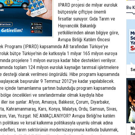
IPARD projesi de milyar euroluk
Bu K
bütçesiyle çiftçiye önemli
fırsatlar sunuyor. Gıda Tarım ve
Hayvancılık Bakanlığı
yetkililerinden alınan bilgiye göre,
Avrupa Birliği Katılım Öncesi
ek Programı (IPARD) kapsamında AB tarafından Türkiye'ye
roluk bütçe Türkiye'nin de katkısıyla 1 milyar 165 milyon euroya
ında projelere 1 milyon euroya kadar hibe destekleri veriliyor.
mında toplam 124 milyon euroluk kaynağın tarımsal işletmelere
Se
be desteği olarak verilmesi öngörüldü. Hibe programı kapsamında
başlayacak başvurular 9 Temmuz 2012'ye kadar yapılabilecek.
süre içinde tamamlanma şartının bulunduğu program kapsamında
 bölge öncelikleri ve sınırlandırmalar olmak kaydıyla hibe
 iller ise şunlar: Afyon, Amasya, Balıkesir, Çorum, Diyarbakır,
rta, Kahramanmaraş, Kars, Konya, Malatya, Ordu, Samsun, Sivas,
abzon, Van, Yozgat. NE AMAÇLANIYOR? Avrupa Birliği'ne katılım
 politikası ve kırsal kalkınma politikasıyla uyumlu olmak adına
Mu
hedefleri, tarım sektörünün modernizasyonuna katkıda bulunmak,
Sa