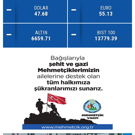
DOLAR
EURO
47.68
55.13
ALTIN
BIST 100
6659.71
13779.39