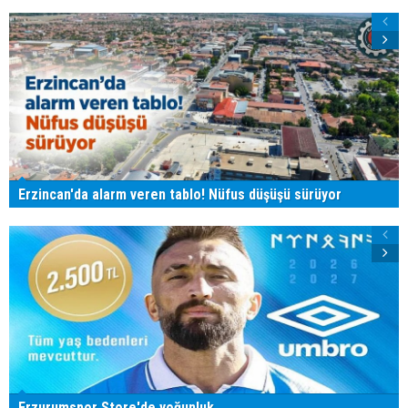
Erzincan'da alarm veren tablo! Nüfus düşüşü sürüyor
Erzurumspor Store'de yoğunluk