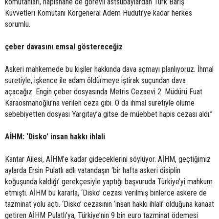
komutanları, hapishane de görevli astsubaylardan Türk Barış
Kuvvetleri Komutanı Korgeneral Adem Huduti’ye kadar herkes
sorumlu.
çeber davasını emsal göstereceğiz
Askeri mahkemede bu kişiler hakkında dava açmayı planlıyoruz. İhmal
suretiyle, işkence ile adam öldürmeye iştirak suçundan dava
açacağız. Engin çeber dosyasında Metris Cezaevi 2. Müdürü Fuat
Karaosmanoğlu’na verilen ceza gibi. O da ihmal suretiyle ölüme
sebebiyetten dosyası Yargıtay’a gitse de müebbet hapis cezası aldı.”
AİHM: ‘Disko’ insan hakkı ihlali
Kantar Ailesi, AİHM’e kadar gideceklerini söylüyor. AİHM, geçtiğimiz
aylarda Ersin Pulatlı adlı vatandaşın ‘bir hafta askeri disiplin
koğuşunda kaldığı’ gerekçesiyle yaptığı başvuruda Türkiye’yi mahkum
etmişti. AİHM bu kararla, ‘Disko’ cezası verilmiş binlerce askere de
tazminat yolu açtı. ‘Disko’ cezasının ‘insan hakkı ihlali’ olduğuna kanaat
getiren AİHM Pulatlı’ya, Türkiye’nin 9 bin euro tazminat ödemesi