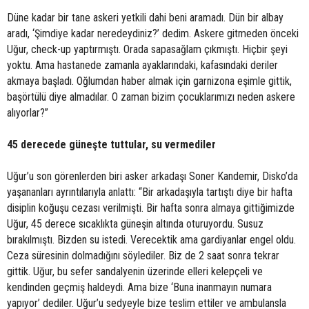
Düne kadar bir tane askeri yetkili dahi beni aramadı. Dün bir albay
aradı, ‘Şimdiye kadar neredeydiniz?’ dedim. Askere gitmeden önceki
Uğur, check-up yaptırmıştı. Orada sapasağlam çıkmıştı. Hiçbir şeyi
yoktu. Ama hastanede zamanla ayaklarındaki, kafasındaki deriler
akmaya başladı. Oğlumdan haber almak için garnizona eşimle gittik,
başörtülü diye almadılar. O zaman bizim çocuklarımızı neden askere
alıyorlar?”
45 derecede güneşte tuttular, su vermediler
Uğur’u son görenlerden biri asker arkadaşı Soner Kandemir, Disko’da
yaşananları ayrıntılarıyla anlattı: “Bir arkadaşıyla tartıştı diye bir hafta
disiplin koğuşu cezası verilmişti. Bir hafta sonra almaya gittiğimizde
Uğur, 45 derece sıcaklıkta güneşin altında oturuyordu. Susuz
bırakılmıştı. Bizden su istedi. Verecektik ama gardiyanlar engel oldu.
Ceza süresinin dolmadığını söylediler. Biz de 2 saat sonra tekrar
gittik. Uğur, bu sefer sandalyenin üzerinde elleri kelepçeli ve
kendinden geçmiş haldeydi. Ama bize ‘Buna inanmayın numara
yapıyor’ dediler. Uğur’u sedyeyle bize teslim ettiler ve ambulansla