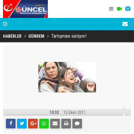
Devlet Bahçeli 20 bin kişinin katıldığı düğünde nikah
Gülistan D
şahidi oldu
Tutuklanan 
Tartışması sürüyor!
HABERLER
GÜNDEM
10:03
15 Ekim 2011