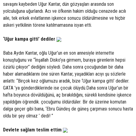
savaşını kaybeden Uğur Kantar, dün gözyaşları arasında son
yolculuğuna uğurlandı. Acı ve öfkenin hakim olduğu cenazede acılı
aile, tek erkek evlatlarının işkence sonucu öldürülmesine ve hiçbir
askeri yetkilinin törene katılmamasına isyan etti.
‘Uğur kampa gitti’ dediler
Baba Aydın Kantar, oğlu Uğur’un en son annesiyle internette
konuştuğunu ve “İnşallah Disko’ya girmem, buraya girenlerin hepsi
özürlü çıkıyor” dediğini söyledi. Daha sonra çocuğundan bir daha
haber alamadıklarını öne süren Kantar, yaşadıkları acıyı şu sözlerle
anlattı: “Birçok kez oğlumuzu aradık, bize ‘Uğur kampa gitti’ dediler.
GATA ’ya gönderdiklerinde ise çocuk ölüydü.Daha sonra Uğur’un bir
hafta boyunca dövüldüğünü, aç bırakıldığını, sürekli kendisine işkence
yapıldığını öğrendik. çocuğumu öldürdüler. Bir de üzerine komutan
dalga geçer gibi bana, ‘Ebru Gündeş de güneş çarpması sonucu hasta
oldu bir şey olmaz ’ dedi! ”
Devlete sağlam teslim ettim