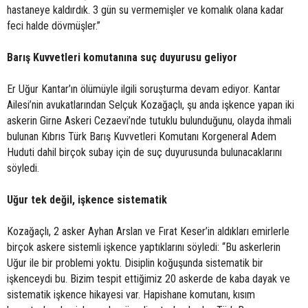
hastaneye kaldırdık. 3 gün su vermemişler ve komalık olana kadar
feci halde dövmüşler.”
Barış Kuvvetleri komutanına suç duyurusu geliyor
Er Uğur Kantar’ın ölümüyle ilgili soruşturma devam ediyor. Kantar
Ailesi’nin avukatlarından Selçuk Kozağaçlı, şu anda işkence yapan iki
askerin Girne Askeri Cezaevi’nde tutuklu bulunduğunu, olayda ihmali
bulunan Kıbrıs Türk Barış Kuvvetleri Komutanı Korgeneral Adem
Huduti dahil birçok subay için de suç duyurusunda bulunacaklarını
söyledi.
Uğur tek değil, işkence sistematik
Kozağaçlı, 2 asker Ayhan Arslan ve Fırat Keser’in aldıkları emirlerle
birçok askere sistemli işkence yaptıklarını söyledi: “Bu askerlerin
Uğur ile bir problemi yoktu. Disiplin koğuşunda sistematik bir
işkenceydi bu. Bizim tespit ettiğimiz 20 askerde de kaba dayak ve
sistematik işkence hikayesi var. Hapishane komutanı, kısım