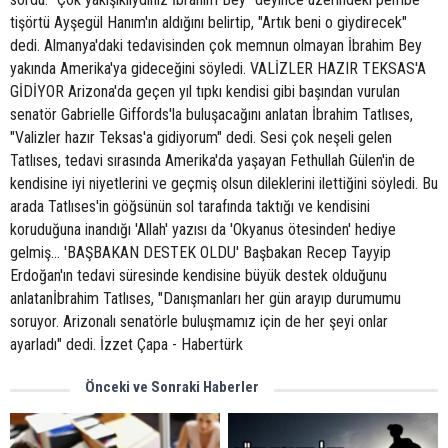
tişörtü Ayşegül Hanım'ın aldığını belirtip, "Artık beni o giydirecek"
dedi. Almanya'daki tedavisinden çok memnun olmayan İbrahim Bey
yakında Amerika'ya gideceğini söyledi. VALİZLER HAZIR TEKSAS'A
GİDİYOR Arizona'da geçen yıl tıpkı kendisi gibi başından vurulan
senatör Gabrielle Giffords'la buluşacağını anlatan İbrahim Tatlıses,
"Valizler hazır Teksas'a gidiyorum" dedi. Sesi çok neşeli gelen
Tatlıses, tedavi sırasında Amerika'da yaşayan Fethullah Gülen'in de
kendisine iyi niyetlerini ve geçmiş olsun dileklerini ilettiğini söyledi. Bu
arada Tatlıses'in göğsünün sol tarafında taktığı ve kendisini
koruduğuna inandığı 'Allah' yazısı da 'Okyanus ötesinden' hediye
gelmiş... 'BAŞBAKAN DESTEK OLDU' Başbakan Recep Tayyip
Erdoğan'ın tedavi süresinde kendisine büyük destek olduğunu
anlatanİbrahim Tatlıses, "Danışmanları her gün arayıp durumumu
soruyor. Arizonalı senatörle buluşmamız için de her şeyi onlar
ayarladı" dedi. İzzet Çapa - Habertürk
Önceki ve Sonraki Haberler