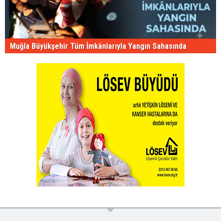
Muğla Büyükşehir Tüm İmkânlarıyla Yangın Sahasında