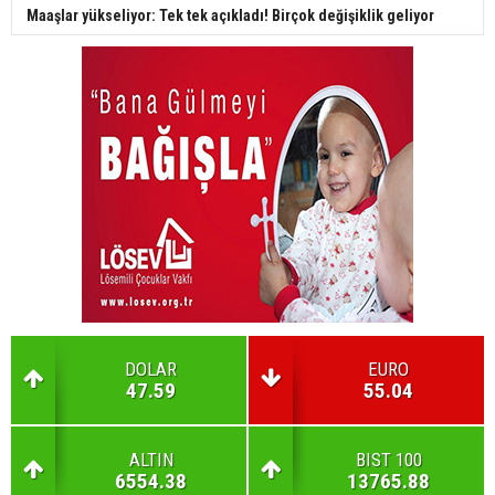
Maaşlar yükseliyor: Tek tek açıkladı! Birçok değişiklik geliyor
DOLAR
EURO
47.59
55.04
ALTIN
BIST 100
6554.38
13765.88