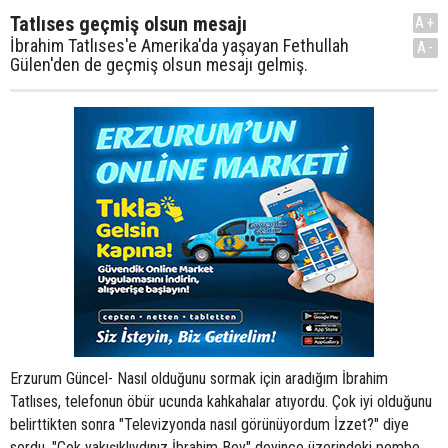
Tatlıses geçmiş olsun mesajı
A+
İbrahim Tatlıses'e Amerika'da yaşayan Fethullah
A-
Gülen'den de geçmiş olsun mesajı gelmiş.
Erzurum Güncel- Nasıl olduğunu sormak için aradığım İbrahim
Tatlıses, telefonun öbür ucunda kahkahalar atıyordu. Çok iyi olduğunu
belirttikten sonra "Televizyonda nasıl görünüyordum İzzet?" diye
sordu. "Çok yakışıklıydınız İbrahim Bey" deyince üzerindeki pembe