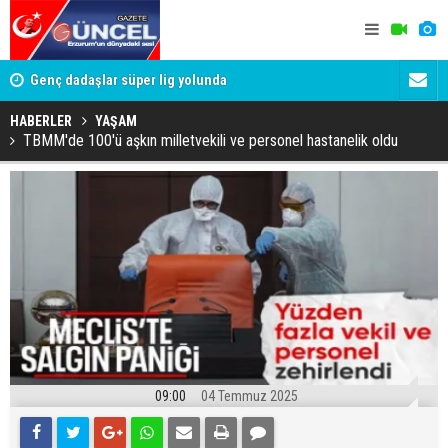
lde
Genç dadaşlar süper lig yolunda
'Bot Hesap
Cumhuriyet
HABERLER
YAŞAM
TBMM'de 100'ü aşkın milletvekili ve personel hastanelik oldu
09:00
04 Temmuz 2025