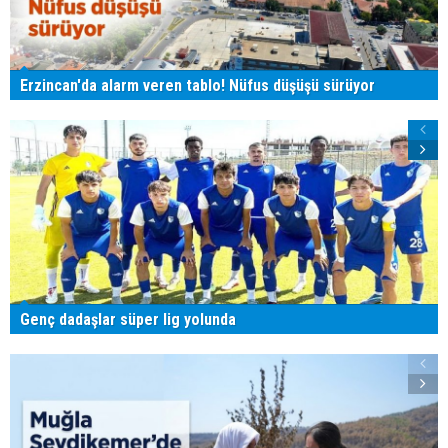
Erzincan'da alarm veren tablo! Nüfus düşüşü sürüyor
Genç dadaşlar süper lig yolunda