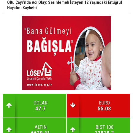
Oltu Çayı’nda Acı Olay: Serinlemek İsteyen 12 Yaşındaki Ertuğrul
Hayatını Kaybetti
DOLAR
EURO
47.7
55.03
ALTIN
BIST 100
6620.41
13818.2