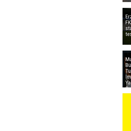
Er
FK
st
te
Mu
Bü
T
İm
Ya
Sa