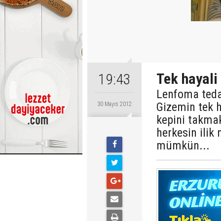
Tek hayali 
19:43
Lenfoma tedav
Gizemin tek 
30 Mayıs 2012
kepini takmak
herkesin ilik
mümkün...