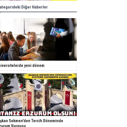
ategorideki Diğer Haberler
iversitelerde yeni dönem
şkan Sekmen'den Tercih Döneminde
zurum Vurgusu