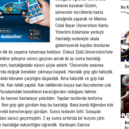
sınavını kazanan Gizem,
Bu K
üniversite tercihlerini hasta
yatağında yaparak ve Manisa
Celal Bayar Üniversitesi Kamu
Yönetimi bölümüne yerleşti.
Hastalığı nedeniyle okula
gidemeyerek kaydını donduran
ilik ile yaşama tutunmayı bekliyor. Dokuz Eylül Üniversitesi'nde
 birlikte iyileşme süreci geçiren ancak iki ay sonra hastalığı
m, hastalığındaki süreci şöyle anlattı: "Üniversite sınavına
Ün
da değişik benekler çıkmaya başladı. Hastalık grip gibi halsizlik
deki klimanın çarptığını düşündük. Ama halsizlik ve grip hali
k. Kan tahlili yapıldı. Kan tahlilimde beyaz kan hücrelerinin çok
. Vücudumdaki beneklerin karaciğerden olduğunu tahmin
li ile hemen hastaneye yatırıldım. Yapılan testlerde lenfoma
. Ben grip gibi gördüm hep bu hastalığı. Bana kendi iliğimden kök
Gerekli kemoterapiyi gördüm. Sonra tedavim bitti. Sonuçlar
edavi süreci geçirmiştim. 2 ay sonra sırtımda bir lezyon çıktı.
Ba
ve hastalığın nüksettiğini öğrendik. Kardeşim Gamze
Er