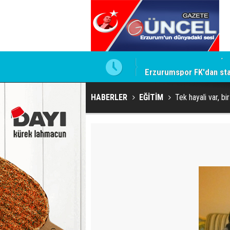
ay cezaları onadı
Erzurumspor FK'dan st
HABERLER
EĞİTİM
Tek hayali var, bi