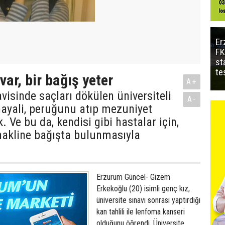
Er
FK
st
te
var, bir bağış yeter
A+
isinde saçları dökülen üniversiteli
A-
hayali, peruğunu atıp mezuniyet
. Ve bu da, kendisi gibi hastalar için,
 nakline bağışta bulunmasıyla
Erzurum Güncel- Gizem
Erkekoğlu (20) isimli genç kız,
üniversite sınavı sonrası yaptırdığı
kan tahlili ile lenfoma kanseri
olduğunu öğrendi. Üniversite