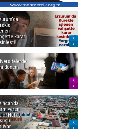
zurum'da
Erzurum dâhil
rekle
Çok Sayıda
lenen
İlde
hşette karar
Uyuşturucuya
sinleşti!
Darbe
rgıtay
zaları onadı
iversitelerde
Başkan
ni dönem
Sekmen'den
Tercih
Döneminde
Erzurum
Vurgusu
zincan'da
Meteoroloji
arm veren
uyardı!
blo! Nüfus
Doğu'ya yaz
şüşü
gelmeyecek
rüyor