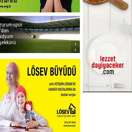
zurumspor
Trabzon
'dan
Büyükşehir
adyum
Belediye
şekkürü
Başkanı servet
değerinde
Salah forması
aldı