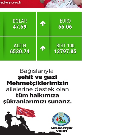
DOLAR
EURO
47.59
55.06
ALTIN
BIST 100
6530.74
13797.85