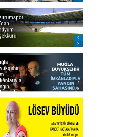
zurumspor
Trabzon
'dan
Büyükşehir
adyum
Belediye
şekkürü
Başkanı servet
değerinde
Salah forması
aldı
ğla
Muğla
yükşehir
Büyükşehir’den
üm
Personeline
kânlarıyla
Rekor
ngın
Promosyon
hasında