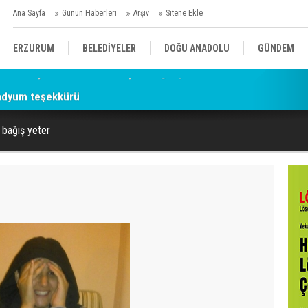
Ana Sayfa
Günün Haberleri
Arşiv
Sitene Ekle
ERZURUM
BELEDİYELER
DOĞU ANADOLU
GÜNDEM
adyum teşekkürü
SİYASET
AFAD/ SAVAŞ
SPOR
r bağış yeter
KÜLTÜR/SANAT//MAĞAZİN
BODRUM