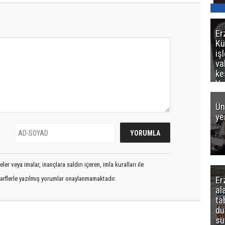
Er
Kü
iş
va
ke
Ya
ce
Ün
ye
er veya imalar, inançlara saldırı içeren, imla kuralları ile
Er
arflerle yazılmış yorumlar onaylanmamaktadır.
al
ta
dü
sü