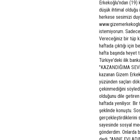
Erkekoğlu'ndan (19) k
düşük ihtimal olduğu 
herkese sesimizi duyu
www.gizemerkekoglu.
istemiyorum. Sadece 
Vereceğiniz bir tüp ka
haftada çıktığı için 
hafta başında heyet to
Türkiye'deki ilik bank
"KAZANDIĞIMA SEVİNE
kazanan Gizem Erkekoğ
yüzünden saçları dök
çekinmediğini söyledi.
olduğunu dile getiren
haftada yeniliyor. Bir
şeklinde konuştu. Sos
gerçekleştirdiklerin
sayesinde sosyal med
gönderdim. Onlarda bu
dedi. "ANNE EVLADIN