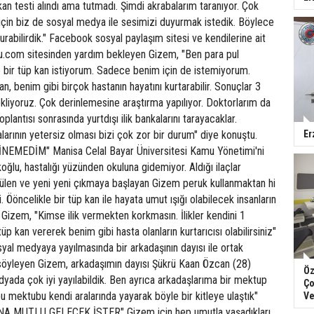
an testi alındı ama tutmadı. Şimdi akrabalarım taranıyor. Çok
için biz de sosyal medya ile sesimizi duyurmak istedik. Böylece
rabilirdik." Facebook sosyal paylaşım sitesi ve kendilerine ait
com sitesinden yardım bekleyen Gizem, "Ben para pul
bir tüp kan istiyorum. Sadece benim için de istemiyorum.
n, benim gibi birçok hastanın hayatını kurtarabilir. Sonuçlar 3
bekliyoruz. Çok derinlemesine araştırma yapılıyor. Doktorlarım da
plantısı sonrasında yurtdışı ilik bankalarını tarayacaklar.
alarının yetersiz olması bizi çok zor bir durum" diye konuştu.
Er
MEDİM" Manisa Celal Bayar Üniversitesi Kamu Yönetimi'ni
lu, hastalığı yüzünden okuluna gidemiyor. Aldığı ilaçlar
ülen ve yeni yeni çıkmaya başlayan Gizem peruk kullanmaktan hi
 Ööncelikle bir tüp kan ile hayata umut ışığı olabilecek insanların
 Gizem, "Kimse ilik vermekten korkmasın. İlikler kendini 1
 tüp kan vererek benim gibi hasta olanların kurtarıcısı olabilirsiniz"
yal medyaya yayılmasında bir arkadaşının dayısı ile ortak
i söyleyen Gizem, arkadaşımın dayısı Şükrü Kaan Özcan (28)
Öz
yada çok iyi yayılabildik. Ben ayrıca arkadaşlarıma bir mektup
Ço
 mektubu kendi aralarında yayarak böyle bir kitleye ulaştık"
Ve
A MUTLU GELECEK İSTER" Gizem için hep umutla yaşadıkları