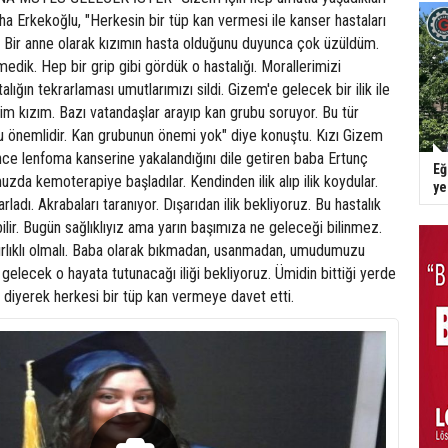
iha Erkekoğlu, "Herkesin bir tüp kan vermesi ile kanser hastaları
ir. Bir anne olarak kızımın hasta olduğunu duyunca çok üzüldüm.
medik. Hep bir grip gibi gördük o hastalığı. Morallerimizi
lığın tekrarlaması umutlarımızı sildi. Gizem'e gelecek bir ilik ile
m kızım. Bazı vatandaşlar arayıp kan grubu soruyor. Bu tür
 önemlidir. Kan grubunun önemi yok" diye konuştu. Kızı Gizem
nce lenfoma kanserine yakalandığını dile getiren baba Ertunç
Eğ
da kemoterapiye başladılar. Kendinden ilik alıp ilik koydular.
y
adı. Akrabaları taranıyor. Dışarıdan ilik bekliyoruz. Bu hastalık
ilir. Bugün sağlıklıyız ama yarın başımıza ne geleceği bilinmez.
rlıklı olmalı. Baba olarak bıkmadan, usanmadan, umudumuzu
lecek o hayata tutunacağı iliği bekliyoruz. Ümidin bittiği yerde
" diyerek herkesi bir tüp kan vermeye davet etti.