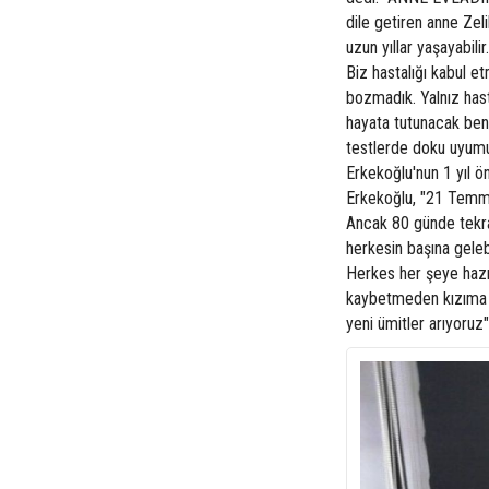
dile getiren anne Zel
uzun yıllar yaşayabil
Biz hastalığı kabul et
bozmadık. Yalnız hasta
hayata tutunacak beni
testlerde doku uyumu
Erkekoğlu'nun 1 yıl ö
Erkekoğlu, "21 Temmuz
Ancak 80 günde tekrarl
herkesin başına geleb
Herkes her şeye hazı
kaybetmeden kızıma ge
yeni ümitler arıyoruz