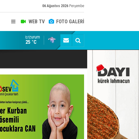
06 Ağustos 2026
Perşembe
WEB TV
FOTO GALERİ
Erzurum
Erzurum dâhil Çok Sayıda İlde Uyuşturucuya Darbe
25 °C