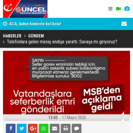
n
ACA, bakın kimlerle kol kola!
Erzurumspo
HABERLER
GÜNDEM
Telefonlara gelen mesaj endişe yarattı: Savaşa mı giriyoruz?
13:00
17 Mayıs 2026